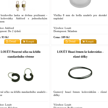
 brzdového lanka se dvěma pružinami -
Vložka 8 mm do hrdla unašeče pro skotské
kolovrátky Ashford s jednoduchým
napínání
onem
bce:
Ashford
Výrobce:
Louët
pnost:
Do 2 týdnů
Dostupnost:
Skladem
:
93 Kč
Cena:
109 Kč
Detail
Koupit
Detail
Koupit
LOUËT Posuvné očko na křídlo
LOUËT Hnací řemen ke kolovrátku -
standardního vřetene
různé délky
né očko na křídlo standardního unašeče -
Gumový hnací řemen kolovrátkům - různé
ne
délky
bce:
Louët
Výrobce:
Louët
pnost:
Skladem
Dostupnost:
Podle variant