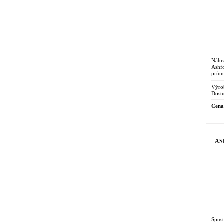
Náhr
Ashf
prům
Výro
Dostu
Cena
AS
Spus