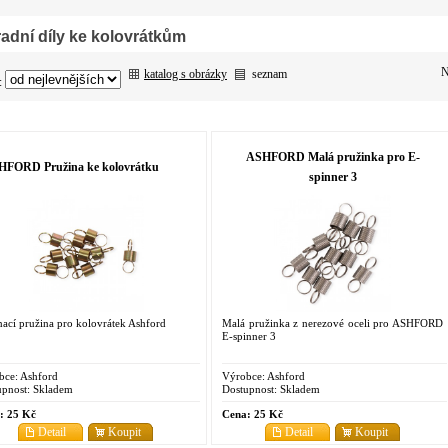
adní díly ke kolovrátkům
N
katalog s obrázky
seznam
:
ASHFORD Malá pružinka pro E-
HFORD Pružina ke kolovrátku
spinner 3
ací pružina pro kolovrátek Ashford
Malá pružinka z nerezové oceli pro ASHFORD
E-spinner 3
bce:
Ashford
Výrobce:
Ashford
pnost:
Skladem
Dostupnost:
Skladem
:
25 Kč
Cena:
25 Kč
Detail
Koupit
Detail
Koupit