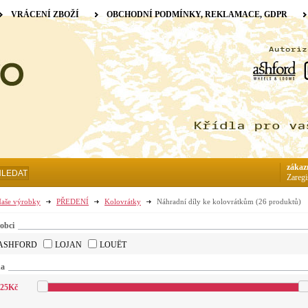
VRÁCENÍ ZBOŽÍ
OBCHODNÍ PODMÍNKY, REKLAMACE, GDPR
zákaz
HLEDAT
Zaregi
aše výrobky
PŘEDENÍ
Kolovrátky
Náhradní díly ke kolovrátkům
(26 produktů)
obci
ASHFORD
LOJAN
LOUËT
na
25
Kč