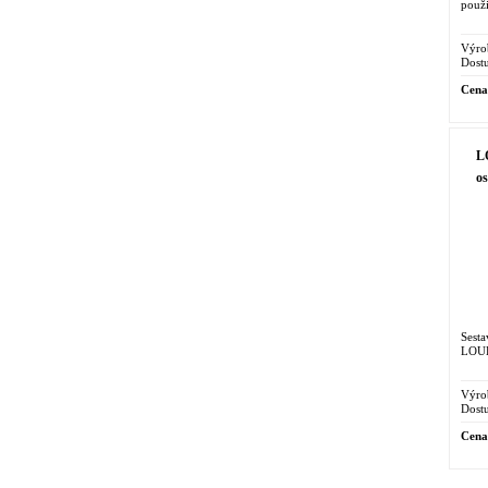
použi
Výro
Dostu
Cena
L
o
Sest
LOUË
Výro
Dostu
Cena