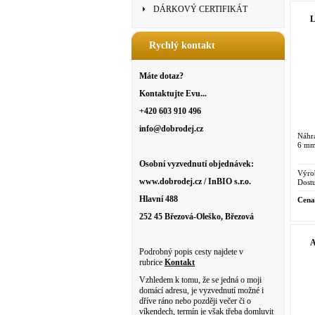
DÁRKOVÝ CERTIFIKÁT
L
Rychlý kontakt
Máte dotaz?
Kontaktujte Evu...
+420 603 910 496
info@dobrodej.cz
Náhra
6 mm 
Osobní vyzvednutí objednávek:
Výro
www.dobrodej.cz / InBIO s.r.o.
Dostu
Hlavní 488
Cena
252 45 Březová-Oleško, Březová
A
Podrobný popis cesty najdete v
rubrice
Kontakt
Vzhledem k tomu, že se jedná o moji
domácí adresu, je vyzvednutí možné i
dříve ráno nebo později večer či o
víkendech, termín je však třeba domluvit