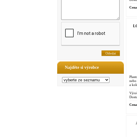
Cena
LO
Najděte si výrobce
Plast
nebo 
a kol
Výro
Dostu
Cena