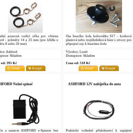
adní posuvná vodicí očka pro vřetena
Osa hnacího kola kolovrátku S17 - kruhová
ord - průměry 14 a 25 mm (pro křídla o
plastová nebo trojúhelníková báze s otvory pro
ěru 8 nebo 20 mm)
připojení osy k hnacímu kolu
bce:
Ashford
Výrobce:
Louët
pnost:
Skladem
Dostupnost:
Skladem
 od:
395 Kč
Cena od:
518 Kč
Detail
Koupit
Detail
Koupit
HFORD Nožní spínač
ASHFORD 12V nabíječka do auta
ťte a zastavte ASHFORD e-Spinner bez
Praktické volitelné příslušenství k napájení