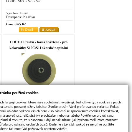
LOUËT S10C / S95 / S96
Výrobce:
Louët
Dostupnost:
Na dotaz
Cena:
665 Kč
Detail
Koupit
LOUËT Přeslen - ložisko vřetene - pro
kolovrátky S10C/S11 skotské napínání
LOUËT Přeslen - ložisko vřetene - pro
tránka používá cookies
kolovrátky S10C/S11 skotské napínání
ch fungují cookies, které naše společnosti využívají. Jednotlivé typy cookies a jejich
Výrobce:
Louët
naleznete popsané níže v tabulce. Zvolte prosím Vámi preferovanou variantu. Pokud
Dostupnost:
Do 2 týdnů
ovali ohledně výkonu vašich práv v souvislosti se zpracováním cookies kontaktovat,
m na společnost, jejíž stránky procházíte, nebo na našeho Pověřence pro ochranu
Cena:
1 276 Kč
Pokud si myslíte, že s osobními údaji nenakládáme, jak bychom měli, máte možnost
Detail
Koupit
 Úřadu pro ochranu osobních údajů. Budeme však rádi, pokud se nejdříve obrátíte
udeme tak moct Váš požadavek obratem vyřešit.