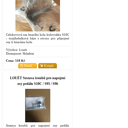
Celokovová osa hnacího kola kolovrátku S10C
- trojúhelníková báze s otvory pro připojení
osy k hnacímu kolu
Výrobce:
Louët
Dostupnost:
Skladem
Cena:
518 Kč
Detail
Koupit
LOUËT Sestava šroubů pro napojení
osy pedálu S10C / S95 / S96
Sestava šroubů pro napojení osy pedálu