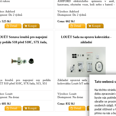
tí rukou
ASHFORD elektrického spinneru v autě,
karavanu, obytném voze, lodi nebo s baterií -
do zapalovače cigaret v autě
bce:
Ashford
Výrobce:
Ashford
pnost:
Do 2 týdnů
Dostupnost:
Do 2 týdnů
:
525 Kč
Cena:
662 Kč
Detail
Koupit
Detail
Koupit
OUËT Sestava šroubů pro napojení
LOUËT Sada na opravu kolovrátku -
sy pedálu S10 před S10C, S7X řada,
základní
S15, S51
ava šroubů pro napojení osy pedálu
Základní opravná sada pro opravu staršího
Tato webová s
T S10 před S10C, S7X řada, S15, S51
kolovrátku Louët IrT nebo S10C
Na těchto stránká
bce:
Louët
Výrobce:
Louët
dobu zpracování 
pnost:
Na dotaz
Dostupnost:
Na dotaz
byste nás potřeb
obraťte se prosí
:
681 Kč
Cena:
832 Kč
osobních údajů. 
Detail
Koupit
Detail
Koupit
podat stížnost u
přímo na nás a b