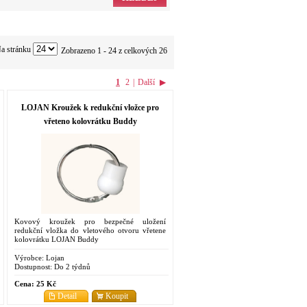
a stránku
Zobrazeno 1 - 24 z celkových 26
1
2
|
Další
▶
LOJAN Kroužek k redukční vložce pro
vřeteno kolovrátku Buddy
Kovový kroužek pro bezpečné uložení
redukční vložka do vletového otvoru vřetene
kolovrátku LOJAN Buddy
Výrobce:
Lojan
Dostupnost:
Do 2 týdnů
Cena:
25 Kč
Detail
Koupit