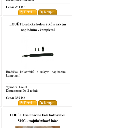
Cena:
254 Kč
Detail
Koupit
LOUËT Brzdička kolovrátků s irským
napínáním - kompletní
Brzdička kolovrátků s irským napínáním -
kompletní
Výrobce:
Louët
Dostupnost:
Do 2 týdnů
Cena:
339 Kč
Detail
Koupit
LOUËT Osa hnacího kola kolovrátku
S10C - trojúhelníková báze