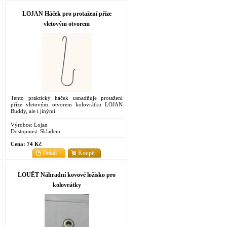
LOJAN Háček pro protažení příze
vletovým otvorem
Tento praktický háček usnadňuje protažení
příze vletovým otvorem kolovrátku LOJAN
Buddy, ale i jinými
Výrobce:
Lojan
Dostupnost:
Skladem
Cena:
74 Kč
Detail
Koupit
LOUËT Náhradní kovové ložisko pro
kolovrátky