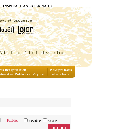
INSPIRACE ANEB JAK NA TO
ník není přihlášen
Nákupní košík
strovat se
|
Přihlásit se
|
Můj účet
žádné položky
1616
Kč
zlevněné
skladem
HLEDEJ