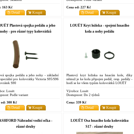
:
163 Kč
Cena od:
227 Kč
Detail
Koupit
Detail
Koupit
UËT Plastová spojka pedálu a jeho
LOUËT Kryt ložiska - spojení hnacího
nohy - pro různé typy kolovrátků
kola a nohy pedálu
ová spojka pedálu a jeho nohy - základní
Plastový kryt ložiska na hnacím kole, díky
speciální pro kolovrátky Victoria S95/S96
němuž je ke kolu připojen pedál, resp. pedály -
ovrátek S90
hodí se ke všem typům kolovrátků LOUËT
bce:
Louët
Výrobce:
Louët
pnost:
Podle variant
Dostupnost:
Do 2 týdnů
 od:
300 Kč
Cena:
339 Kč
Detail
Koupit
Detail
Koupit
ASHFORD Náhradní vodicí očka -
LOUËT Osa hnacího kola kolovrátku
různé druhy
S17 - různé druhy