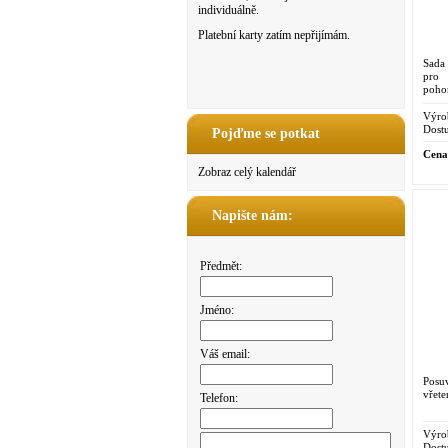
individuálně.
Platební karty zatím nepřijímám.
Sada
pro 
poh
Výro
Dostu
Pojďme se potkat
Cena
Zobraz celý kalendář
Napište nám:
Předmět:
Jméno:
Váš email:
Posuv
vřete
Telefon:
Výro
Dostu