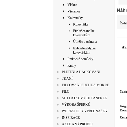
Vlákna
Náhr
Vřetánka
Kolovrátky
Řadit
Kolovrátky
Příslušenství ke
kolovrátkům
Údržba a ochrana
AS
Náhradní díly ke
kolovrátkům
Praktické pomůcky
Knihy
PLETENÍ A HÁČKOVÁNÍ
TKANÍ
FILCOVÁNÍ SUCHÉ A MOKRÉ
FILC
Napín
ŠITÍ LÁTKOVÝCH PANENEK
VÝROBA ŠPERKŮ
Výro
Dostu
WORKSHOPY - PŘEDNÁŠKY
Cena
INSPIRACE
AKCE A VÝPRODEJ