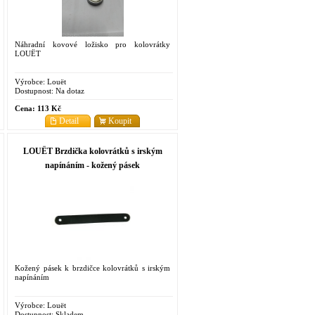
Náhradní kovové ložisko pro kolovrátky
LOUËT
Výrobce:
Louët
Dostupnost:
Na dotaz
Cena:
113 Kč
Detail
Koupit
LOUËT Brzdička kolovrátků s irským
napínáním - kožený pásek
Kožený pásek k brzdičce kolovrátků s irským
napínáním
Výrobce:
Louët
Dostupnost:
Skladem