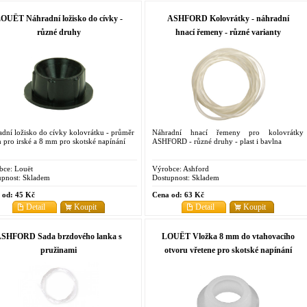
OUËT Náhradní ložisko do cívky -
ASHFORD Kolovrátky - náhradní
různé druhy
hnací řemeny - různé varianty
dní ložisko do cívky kolovrátku - průměr
Náhradní hnací řemeny pro kolovrátky
pro irské a 8 mm pro skotské napínání
ASHFORD - různé druhy - plast i bavlna
bce:
Louët
Výrobce:
Ashford
pnost:
Skladem
Dostupnost:
Skladem
 od:
45 Kč
Cena od:
63 Kč
Detail
Koupit
Detail
Koupit
SHFORD Sada brzdového lanka s
LOUËT Vložka 8 mm do vtahovacího
pružinami
otvoru vřetene pro skotské napínání