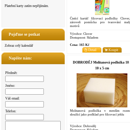
Platební karty zatím nepřijímám.
Čistící kartáč filcovací podložky Clover
zároveň pomůcka pro tvarování mal
motivů
Výrobce:
Clover
Pojďme se potkat
Dostupnost:
Skladem
Cena:
165 Kč
Zobraz celý kalendář
Detail
Koupit
Napište nám:
DOBRODĚJ Molitanová podložka 10 
10 x 5 cm
Předmět:
Jméno:
Váš email:
Molitanová podložka v menším rozm
Telefon:
sloužící jako podklad pro filcovací jehlu
Výrobce:
Dobroděj
Dostupnost:
Skladem