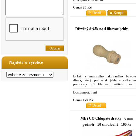
Cena:
25 Kč
Detail
Koupit
Dřevěný držák na 4 filcovací jehly
Najděte si výrobce
Držák z masivního lakovaného bukov
dřeva, který pojme 4 jehly - velký m
pomocník při filcování větších ploch
předmětů
Dostupnost:
není
Cena:
179 Kč
Detail
MEYCO Chlupaté drátky - 6 mm
průměr - 50 cm dlouhé - 100 ks