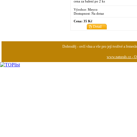
cena za balení po 2 ks
Výrobce:
Meyco
Dostupnost:
Na dotaz
Cena:
35 Kč
Detail
Dobroděj - ovčí vlna a vše pro její tvořivé a řemesl
www.naturals.cz - Ob