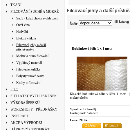
TKANÍ
Filcovací jehly a další příslu
FILCOVÁNÍ SUCHÉ A MOKRÉ
Sady - když chcete rychle začít
katalog
Řadit:
Ovčí vlna
Hedvábí
Efektní vlákna
Filcovací jehly a další
Bublinková fólie 1 x 1 metr
příslušenství
Mokré a nuno filcování
Výplňový materiál
Filcované kuličky
Polystyrenové tvary
Knihy o filcování
FILC
Klasická bublinková fólie v šířce 1 metr - 
ŠITÍ LÁTKOVÝCH PANENEK
mokré plstění
VÝROBA ŠPERKŮ
Výrobce:
Dobroděj
WORKSHOPY - PŘEDNÁŠKY
Dostupnost:
Skladem
INSPIRACE
Cena:
20 Kč
AKCE A VÝPRODEJ
Detail
Koupit
DÁRKOVÝ CERTIFIKÁT