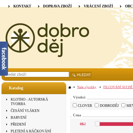
KONTAKT
DOPRAVA ZBOŽÍ
VRÁCENÍ ZBOŽÍ
OBC
HLEDAT
Naše výrobky
FILCOVÁNÍ SUCHÉ
Katalog
Výrobci
KLOTHO - AUTORSKÁ
TVORBA
CLOVER
DOBRODĚJ
ME
ČESÁNÍ VLÁKEN
Cena
BARVENÍ
0
Kč
PŘEDENÍ
PLETENÍ A HÁČKOVÁNÍ