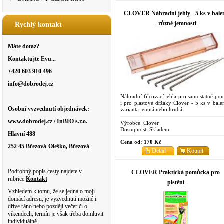
CLOVER Náhradní jehly - 5 ks v bale
- různé jemnosti
Rychlý kontakt
Máte dotaz?
Kontaktujte Evu...
+420 603 910 496
info@dobrodej.cz
Náhradní filcovací jehla pro samostatné použ
i pro plastové držáky Clover - 5 ks v balen
Osobní vyzvednutí objednávek:
varianta jemná nebo hrubá
www.dobrodej.cz / InBIO s.r.o.
Výrobce:
Clover
Dostupnost:
Skladem
Hlavní 488
Cena od:
170 Kč
252 45 Březová-Oleško, Březová
Detail
Koupit
Podrobný popis cesty najdete v
CLOVER Praktická pomůcka pro
rubrice
Kontakt
plstění
Vzhledem k tomu, že se jedná o moji
domácí adresu, je vyzvednutí možné i
dříve ráno nebo později večer či o
víkendech, termín je však třeba domluvit
individuálně.