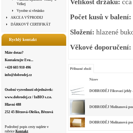
Velikost držáku:
cca
Velkej
Vyrobte si vřetánko
Počet kusů v balení:
AKCE A VÝPRODEJ
DÁRKOVÝ CERTIFIKÁT
Složení:
hlazené buko
Rychlý kontakt
Věkové doporučení:
Máte dotaz?
Kontaktujte Evu...
+420 603 910 496
Příbuzné zboží
info@dobrodej.cz
Název
Osobní vyzvednutí objednávek:
DOBRODĚJ Filcovací jehly 
www.dobrodej.cz / InBIO s.r.o.
Hlavní 488
DOBRODĚJ Molitanová podl
252 45 Březová-Oleško, Březová
DOBRODĚJ Molitanová podl
Podrobný popis cesty najdete v
rubrice
Kontakt