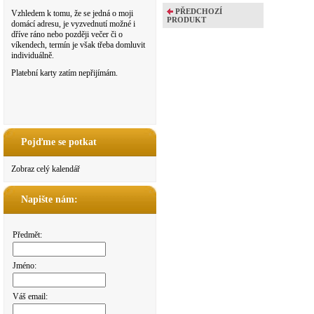
PŘEDCHOZÍ
Vzhledem k tomu, že se jedná o moji
PRODUKT
domácí adresu, je vyzvednutí možné i
dříve ráno nebo později večer či o
víkendech, termín je však třeba domluvit
individuálně.
Platební karty zatím nepřijímám.
Pojďme se potkat
Zobraz celý kalendář
Napište nám:
Předmět:
Jméno:
Váš email: