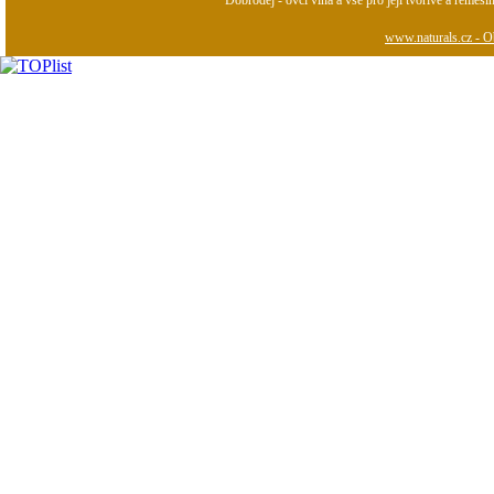
Dobroděj - ovčí vlna a vše pro její tvořivé a řemesl
www.naturals.cz - Ob