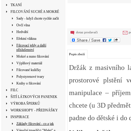
TKANÍ
FILCOVÁNÍ SUCHÉ A MOKRÉ
Sady - když chcete rychle začít
Ovčí vlna
Hedvábí
dotaz prodavači
p
Efektní vlákna
Filcovací jehly a další
příslušenství
Popis zboží
Mokré a nuno filcování
Výplňový materiál
Držák z masivního l
Filcované kuličky
Polystyrenové tvary
prostorové plstění
Knihy o filcování
FILC
manipulace – příjemn
ŠITÍ LÁTKOVÝCH PANENEK
VÝROBA ŠPERKŮ
chcete (u 3D předmětů
WORKSHOPY - PŘEDNÁŠKY
padne do dětské i do 
INSPIRACE
Základy filcování - co a jak
Vánoční trpaslíčci "Malej" a