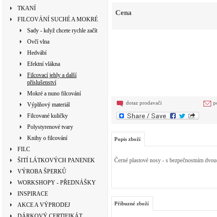
TKANÍ
Cena
FILCOVÁNÍ SUCHÉ A MOKRÉ
Sady - když chcete rychle začít
Ovčí vlna
Hedvábí
Efektní vlákna
Filcovací jehly a další
příslušenství
Mokré a nuno filcování
dotaz prodavači
p
Výplňový materiál
Filcované kuličky
Polystyrenové tvary
Knihy o filcování
Popis zboží
FILC
ŠITÍ LÁTKOVÝCH PANENEK
Černé plastové nosy - s bezpečnostním dvou
VÝROBA ŠPERKŮ
WORKSHOPY - PŘEDNÁŠKY
INSPIRACE
Příbuzné zboží
AKCE A VÝPRODEJ
DÁRKOVÝ CERTIFIKÁT