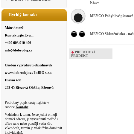
Název
Rychlý kontakt
MEYCO Pohyblivé plastové oč
Máte dotaz?
MEYCO Skleněné oko - našíva
Kontaktujte Evu...
+420 603 910 496
info@dobrodej.cz
PŘEDCHOZÍ
PRODUKT
Osobní vyzvednutí objednávek:
www.dobrodej.cz / InBIO s.r.o.
Hlavní 488
252 45 Březová-Oleško, Březová
Podrobný popis cesty najdete v
rubrice
Kontakt
Vzhledem k tomu, že se jedná o moji
domácí adresu, je vyzvednutí možné i
dříve ráno nebo později večer či o
víkendech, termín je však třeba domluvit
individuálně.