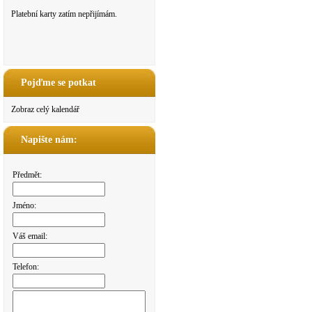
Platební karty zatím nepřijímám.
Pojďme se potkat
Zobraz celý kalendář
Napište nám:
Předmět:
Jméno:
Váš email:
Telefon: