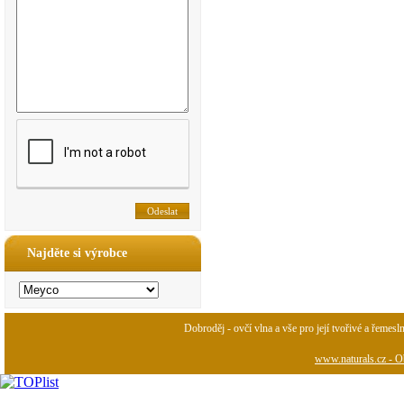
Najděte si výrobce
Dobroděj - ovčí vlna a vše pro její tvořivé a řemesl
www.naturals.cz - Ob