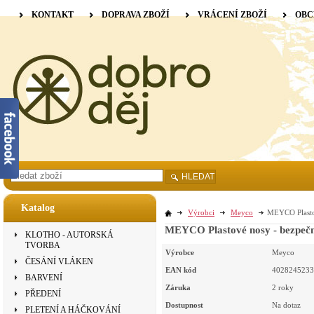
KONTAKT
DOPRAVA ZBOŽÍ
VRÁCENÍ ZBOŽÍ
OBC
HLEDAT
Katalog
Výrobci
Meyco
MEYCO Plasto
MEYCO Plastové nosy - bezpečn
KLOTHO - AUTORSKÁ
TVORBA
Výrobce
Meyco
ČESÁNÍ VLÁKEN
EAN kód
4028245233
BARVENÍ
Záruka
2 roky
PŘEDENÍ
Dostupnost
Na dotaz
PLETENÍ A HÁČKOVÁNÍ