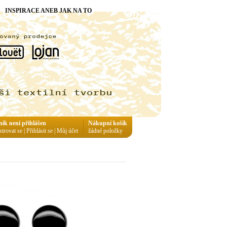
INSPIRACE ANEB JAK NA TO
ník není přihlášen
Nákupní košík
strovat se
|
Přihlásit se
|
Můj účet
žádné položky