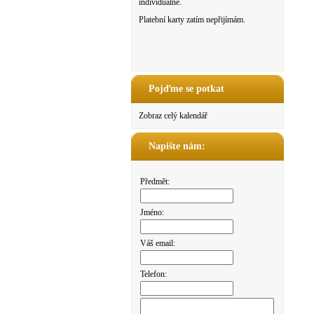
individuálně.
Platební karty zatím nepřijímám.
Pojďme se potkat
Zobraz celý kalendář
Napište nám:
Předmět:
Jméno:
Váš email:
Telefon: