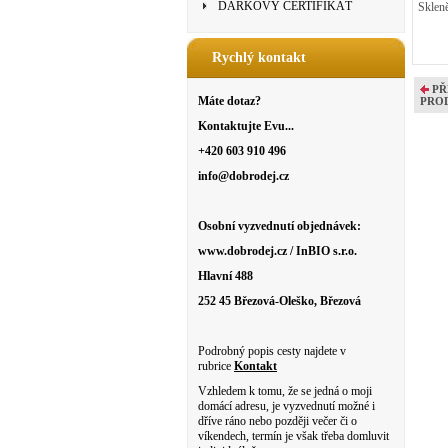
DÁRKOVÝ CERTIFIKÁT
Skleně
Rychlý kontakt
PŘ
Máte dotaz?
PRO
Kontaktujte Evu...
+420 603 910 496
info@dobrodej.cz
Osobní vyzvednutí objednávek:
www.dobrodej.cz / InBIO s.r.o.
Hlavní 488
252 45 Březová-Oleško, Březová
Podrobný popis cesty najdete v
rubrice
Kontakt
Vzhledem k tomu, že se jedná o moji
domácí adresu, je vyzvednutí možné i
dříve ráno nebo později večer či o
víkendech, termín je však třeba domluvit