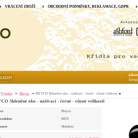
VRÁCENÍ ZBOŽÍ
OBCHODNÍ PODMÍNKY, REKLAMACE, GDPR
zákaz
HLEDAT
Zaregi
Výrobci
Meyco
MEYCO Skleněné oko - našívací - černé - různé velikosti
O Skleněné oko - našívací - černé - různé velikosti
ce
Meyco
roduktu
6829
pnost
Skladem