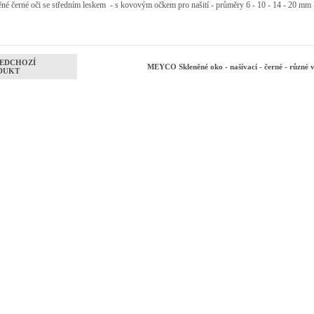
né černé oči se středním leskem - s kovovým očkem pro našití - průměry 6 - 10 - 14 - 20 mm 
EDCHOZÍ
MEYCO Skleněné oko - našívací - černé - různé v
DUKT