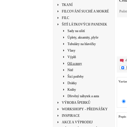
Cen
TKANÍ
FILCOVÁNÍ SUCHÉ A MOKRÉ
Poče
FILC
ŠITÍ LÁTKOVÝCH PANENEK
Sady na ušití
Úplety, aksamity, plyše
Tubuláry na hlavičky
Vlasy
Výplň
d
Oči a nosy
Nitě
Šicí potřeby
Varia
Drátky
Knihy
Dřevěný nábytek a auta
VÝROBA ŠPERKŮ
WORKSHOPY - PŘEDNÁŠKY
INSPIRACE
Popis 
AKCE A VÝPRODEJ