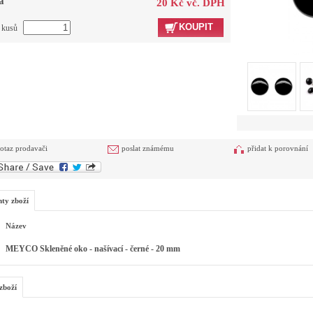
a
20 Kč vč. DPH
KOUPIT
t kusů
otaz prodavači
poslat známému
přidat k porovnání
nty zboží
Název
MEYCO Skleněné oko - našívací - černé - 20 mm
zboží