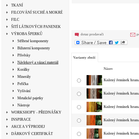
TKANÍ
FILCOVÁNÍ SUCHÉ A MOKRÉ
FILC
ŠITÍ LÁTKOVÝCH PANENEK
VÝROBA ŠPERKŮ
dotaz prodavači
p
Stříbrné komponenty
Bižuterní komponenty
Přívěsky
Varianty zboží
Návlekový a vázací materiál
Název
Korálky
Minerály
Kožený řemínek hranatý
Peříčka
Vyšívání
Kožený řemínek hranat
Metalické pajetky
Nástroje
Kožený řemínek hranat
WORKSHOPY - PŘEDNÁŠKY
INSPIRACE
Kožený řemínek hranat
AKCE A VÝPRODEJ
Kožený řemínek hranat
DÁRKOVÝ CERTIFIKÁT