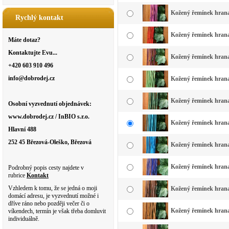
Kožený řemínek hranat
Rychlý kontakt
Kožený řemínek hranatý
Máte dotaz?
Kontaktujte Evu...
Kožený řemínek hranat
+420 603 910 496
info@dobrodej.cz
Kožený řemínek hranatý
Kožený řemínek hranat
Osobní vyzvednutí objednávek:
www.dobrodej.cz / InBIO s.r.o.
Kožený řemínek hranat
Hlavní 488
252 45 Březová-Oleško, Březová
Kožený řemínek hranat
Kožený řemínek hrana
Podrobný popis cesty najdete v
rubrice
Kontakt
Vzhledem k tomu, že se jedná o moji
Kožený řemínek hranat
domácí adresu, je vyzvednutí možné i
dříve ráno nebo později večer či o
Kožený řemínek hranat
víkendech, termín je však třeba domluvit
individuálně.