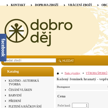
KONTAKT
DOPRAVA ZBOŽÍ
VRÁCENÍ ZBOŽÍ
OBC
HLEDAT
Katalog
Naše výrobky
VÝROBA ŠPERKŮ
Kožený řemínek hranatý - vepřo
KLOTHO - AUTORSKÁ
TVORBA
Dostupnost
ČESÁNÍ VLÁKEN
BARVENÍ
Cena
PŘEDENÍ
Počet kusů
PLETENÍ A HÁČKOVÁNÍ