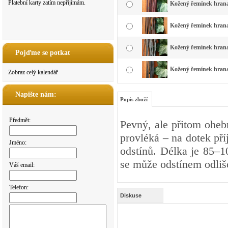
Platební karty zatím nepřijímám.
Kožený řemínek hranat
Kožený řemínek hranat
Kožený řemínek hranat
Pojďme se potkat
Kožený řemínek hranat
Zobraz celý kalendář
Napište nám:
Popis zboží
Předmět:
Pevný, ale přitom oheb
provléká – na dotek př
Jméno:
odstínů. Délka je 85–1
se může odstínem odliš
Váš email:
Telefon:
Diskuse