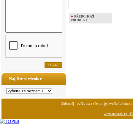
PŘEDCHOZÍ
PRODUKT
Najděte si výrobce
Dobroděj - ovčí vlna a vše pro její tvořivé a řemesl
www.naturals.cz - Ob