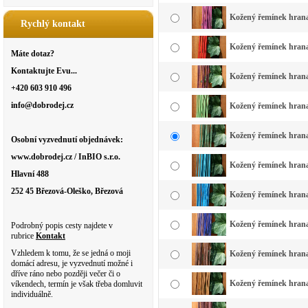
Kožený řemínek hranat
Rychlý kontakt
Kožený řemínek hranatý
Máte dotaz?
Kontaktujte Evu...
Kožený řemínek hranat
+420 603 910 496
info@dobrodej.cz
Kožený řemínek hranatý
Kožený řemínek hranat
Osobní vyzvednutí objednávek:
www.dobrodej.cz / InBIO s.r.o.
Kožený řemínek hranat
Hlavní 488
252 45 Březová-Oleško, Březová
Kožený řemínek hranat
Kožený řemínek hrana
Podrobný popis cesty najdete v
rubrice
Kontakt
Vzhledem k tomu, že se jedná o moji
Kožený řemínek hranat
domácí adresu, je vyzvednutí možné i
dříve ráno nebo později večer či o
Kožený řemínek hranat
víkendech, termín je však třeba domluvit
individuálně.