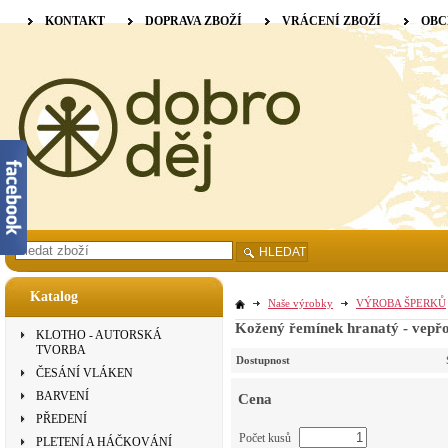
KONTAKT
DOPRAVA ZBOŽÍ
VRÁCENÍ ZBOŽÍ
OBC
HLEDAT
Katalog
Naše výrobky
VÝROBA ŠPERKŮ
Kožený řemínek hranatý - vepřo
KLOTHO - AUTORSKÁ
TVORBA
Dostupnost
ČESÁNÍ VLÁKEN
BARVENÍ
Cena
PŘEDENÍ
Počet kusů
PLETENÍ A HÁČKOVÁNÍ