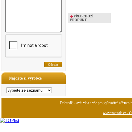
PŘEDCHOZÍ
PRODUKT
Najděte si výrobce
Dobroděj - ovčí vlna a vše pro její tvořivé a řemesl
www.naturals.cz - Ob