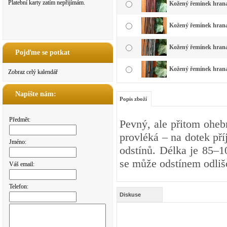
Platební karty zatím nepřijímám.
Kožený řemínek hranat
Kožený řemínek hranat
Kožený řemínek hranat
Pojďme se potkat
Kožený řemínek hranat
Zobraz celý kalendář
Napište nám:
Popis zboží
Předmět:
Pevný, ale přitom oheb
provléká – na dotek př
Jméno:
odstínů. Délka je 85–1
se může odstínem odliš
Váš email:
Telefon:
Diskuse