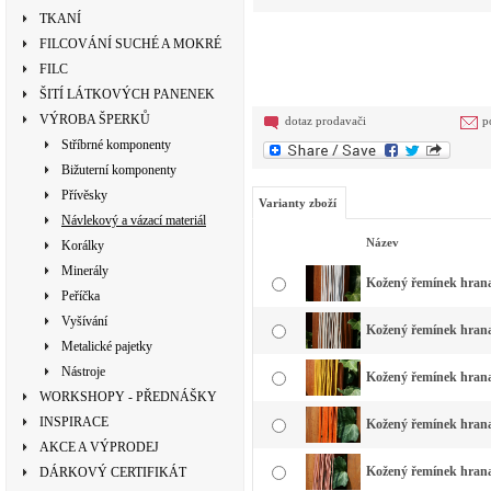
TKANÍ
FILCOVÁNÍ SUCHÉ A MOKRÉ
FILC
ŠITÍ LÁTKOVÝCH PANENEK
VÝROBA ŠPERKŮ
dotaz prodavači
p
Stříbrné komponenty
Bižuterní komponenty
Přívěsky
Varianty zboží
Návlekový a vázací materiál
Název
Korálky
Minerály
Kožený řemínek hranatý
Peříčka
Vyšívání
Kožený řemínek hranat
Metalické pajetky
Nástroje
Kožený řemínek hranat
WORKSHOPY - PŘEDNÁŠKY
INSPIRACE
Kožený řemínek hranat
AKCE A VÝPRODEJ
Kožený řemínek hranat
DÁRKOVÝ CERTIFIKÁT