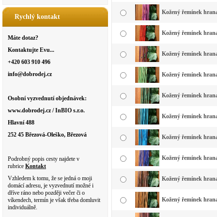
Kožený řemínek hranat
Rychlý kontakt
Kožený řemínek hranatý
Máte dotaz?
Kontaktujte Evu...
Kožený řemínek hranat
+420 603 910 496
info@dobrodej.cz
Kožený řemínek hranatý
Kožený řemínek hranat
Osobní vyzvednutí objednávek:
www.dobrodej.cz / InBIO s.r.o.
Kožený řemínek hranat
Hlavní 488
252 45 Březová-Oleško, Březová
Kožený řemínek hranat
Kožený řemínek hrana
Podrobný popis cesty najdete v
rubrice
Kontakt
Vzhledem k tomu, že se jedná o moji
Kožený řemínek hranat
domácí adresu, je vyzvednutí možné i
dříve ráno nebo později večer či o
Kožený řemínek hranat
víkendech, termín je však třeba domluvit
individuálně.