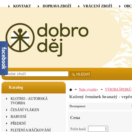
KONTAKT
DOPRAVA ZBOŽÍ
VRÁCENÍ ZBOŽÍ
OBC
HLEDAT
Katalog
Naše výrobky
VÝROBA ŠPERKŮ
Kožený řemínek hranatý - vepřov
KLOTHO - AUTORSKÁ
TVORBA
Dostupnost
ČESÁNÍ VLÁKEN
BARVENÍ
Cena
PŘEDENÍ
Počet kusů
PLETENÍ A HÁČKOVÁNÍ