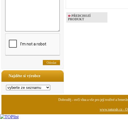
PŘEDCHOZÍ
PRODUKT
Najděte si výrobce
Dobroděj - ovčí vlna a vše pro její tvořivé a řemesl
www.naturals.cz - Ob