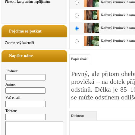
Platební karty zatím nepřijímám.
Kožený řemínek hranat
Kožený řemínek hranat
Kožený řemínek hranat
Pojďme se potkat
Kožený řemínek hranat
Zobraz celý kalendář
Napište nám:
Popis zboží
Předmět:
Pevný, ale přitom oheb
provléká – na dotek př
Jméno:
odstínů. Délka je 85–1
se může odstínem odliš
Váš email:
Telefon:
Diskuse