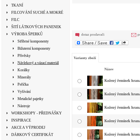
TKANÍ
FILCOVÁNÍ SUCHÉ A MOKRÉ
FILC
ŠITÍ LÁTKOVÝCH PANENEK
VÝROBA ŠPERKŮ
dotaz prodavači
p
Stříbrné komponenty
Bižuterní komponenty
Přívěsky
Varianty zboží
Návlekový a vázací materiál
Název
Korálky
Minerály
Kožený řemínek hranatý
Peříčka
Vyšívání
Kožený řemínek hranat
Metalické pajetky
Nástroje
Kožený řemínek hranat
WORKSHOPY - PŘEDNÁŠKY
INSPIRACE
Kožený řemínek hranat
AKCE A VÝPRODEJ
Kožený řemínek hranat
DÁRKOVÝ CERTIFIKÁT