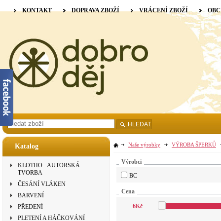
KONTAKT
DOPRAVA ZBOŽÍ
VRÁCENÍ ZBOŽÍ
OBC
HLEDAT
Naše výrobky
VÝROBA ŠPERKŮ
Katalog
Výrobci
KLOTHO - AUTORSKÁ
TVORBA
BC
ČESÁNÍ VLÁKEN
Cena
BARVENÍ
6
Kč
PŘEDENÍ
PLETENÍ A HÁČKOVÁNÍ