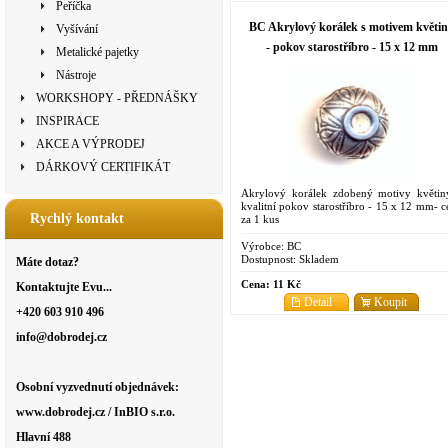
Peříčka
BC Akrylový korálek s motivem květi
Vyšívání
- pokov starostříbro - 15 x 12 mm
Metalické pajetky
Nástroje
WORKSHOPY - PŘEDNÁŠKY
INSPIRACE
AKCE A VÝPRODEJ
DÁRKOVÝ CERTIFIKÁT
Akrylový korálek zdobený motivy květin
kvalitní pokov starostříbro - 15 x 12 mm- c
Rychlý kontakt
za 1 kus
Výrobce:
BC
Dostupnost:
Skladem
Máte dotaz?
Cena:
11 Kč
Kontaktujte Evu...
Detail
Koupit
+420 603 910 496
info@dobrodej.cz
Osobní vyzvednutí objednávek:
www.dobrodej.cz / InBIO s.r.o.
Hlavní 488