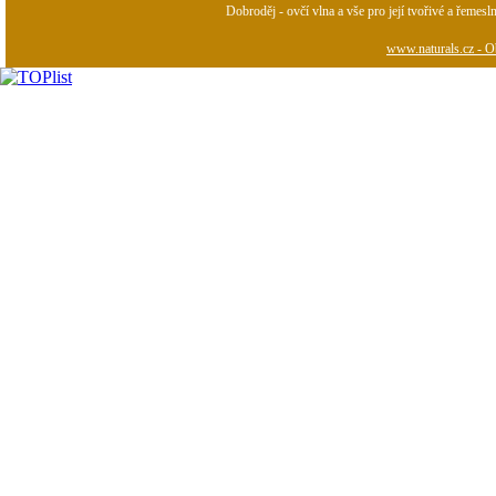
Dobroděj - ovčí vlna a vše pro její tvořivé a řemesl
www.naturals.cz - Ob