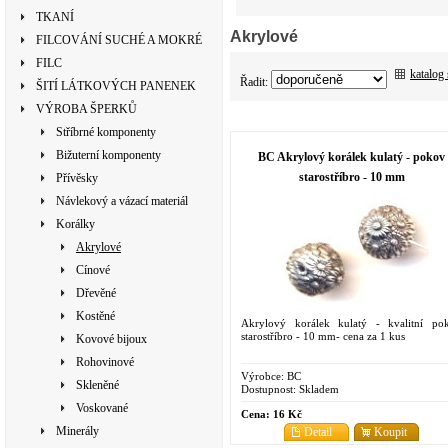
TKANÍ
Akrylové
FILCOVÁNÍ SUCHÉ A MOKRÉ
FILC
katalog
Řadit:
ŠITÍ LÁTKOVÝCH PANENEK
VÝROBA ŠPERKŮ
Stříbrné komponenty
Bižuterní komponenty
BC Akrylový korálek kulatý - pokov
starostříbro - 10 mm
Přívěsky
Návlekový a vázací materiál
Korálky
Akrylové
Cínové
Dřevěné
Kostěné
Akrylový korálek kulatý - kvalitní po
starostříbro - 10 mm- cena za 1 kus
Kovové bijoux
Rohovinové
Výrobce:
BC
Skleněné
Dostupnost:
Skladem
Voskované
Cena:
16 Kč
Minerály
Detail
Koupit