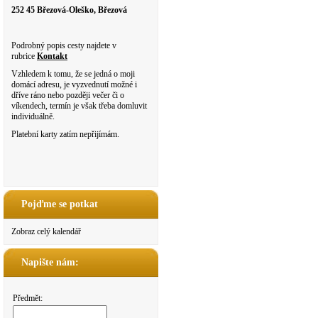
252 45 Březová-Oleško, Březová
Podrobný popis cesty najdete v
rubrice
Kontakt
Vzhledem k tomu, že se jedná o moji
domácí adresu, je vyzvednutí možné i
dříve ráno nebo později večer či o
víkendech, termín je však třeba domluvit
individuálně.
Platební karty zatím nepřijímám.
Pojďme se potkat
Zobraz celý kalendář
Napište nám:
Předmět: