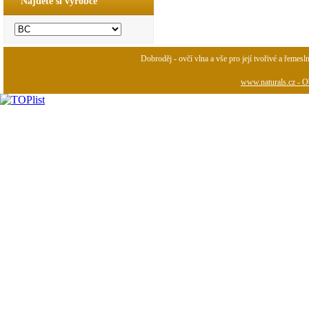
Najděte si výrobce
Dobroděj - ovčí vlna a vše pro její tvořivé a řemesl
www.naturals.cz - Ob