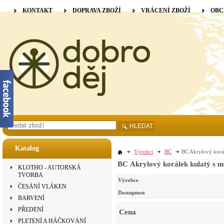
KONTAKT
DOPRAVA ZBOŽÍ
VRÁCENÍ ZBOŽÍ
OBC
HLEDAT
Katalog
Výrobci
BC
BC Akrylový korál
BC Akrylový korálek kulatý s m
KLOTHO - AUTORSKÁ
TVORBA
Výrobce
ČESÁNÍ VLÁKEN
Dostupnost
BARVENÍ
PŘEDENÍ
Cena
PLETENÍ A HÁČKOVÁNÍ