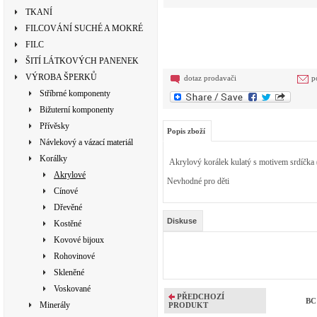
TKANÍ
FILCOVÁNÍ SUCHÉ A MOKRÉ
FILC
ŠITÍ LÁTKOVÝCH PANENEK
VÝROBA ŠPERKŮ
dotaz prodavači
p
Stříbrné komponenty
Bižuterní komponenty
Přívěsky
Popis zboží
Návlekový a vázací materiál
Korálky
Akrylový korálek kulatý s motivem srdíčka (
Akrylové
Nevhodné pro děti
Cínové
Dřevěné
Diskuse
Kostěné
Kovové bijoux
Rohovinové
Skleněné
Voskované
PŘEDCHOZÍ
BC 
Minerály
PRODUKT