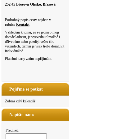
252 45 Březová-Oleško, Březová
Podrobný popis cesty najdete v
rubrice
Kontakt
Vzhledem k tomu, že se jedná o moji
domácí adresu, je vyzvednutí možné i
dříve ráno nebo později večer či o
víkendech, termín je však třeba domluvit
individuálně.
Platební karty zatím nepřijímám.
Pojďme se potkat
Zobraz celý kalendář
Napište nám:
Předmět: