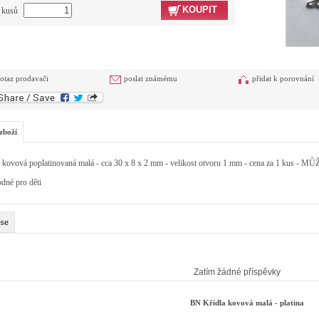
KOUPIT
t kusů
otaz prodavači
poslat známému
přidat k porovnání
zboží
a kovová poplatinovaná malá - cca 30 x 8 x 2 mm - velikost otvoru 1 mm - cena za 1 ku
dné pro děti
se
Zatím žádné příspěvky
BN Křídla kovová malá - platina