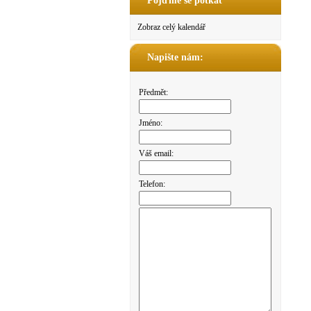
Pojďme se potkat
Zobraz celý kalendář
Napište nám:
Předmět:
Jméno:
Váš email:
Telefon: