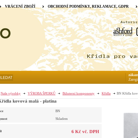
VRÁCENÍ ZBOŽÍ
OBCHODNÍ PODMÍNKY, REKLAMACE, GDPR
zákaz
HLEDAT
Zaregi
Naše výrobky
VÝROBA ŠPERKŮ
Bižuterní komponenty
Křídla
BN Křídla kovo
řídla kovová malá - platina
ce
BN
pnost
Skladem
a
6 Kč vč. DPH