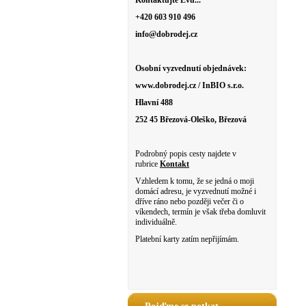
Kontaktujte Evu...
+420 603 910 496
info@dobrodej.cz
Osobní vyzvednutí objednávek:
www.dobrodej.cz / InBIO s.r.o.
Hlavní 488
252 45 Březová-Oleško, Březová
Podrobný popis cesty najdete v
rubrice
Kontakt
Vzhledem k tomu, že se jedná o moji
domácí adresu, je vyzvednutí možné i
dříve ráno nebo později večer či o
víkendech, termín je však třeba domluvit
individuálně.
Platební karty zatím nepřijímám.