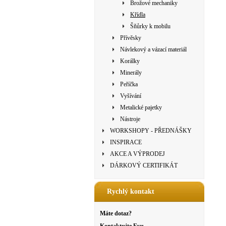
Brožové mechaniky
Křídla
Šňůrky k mobilu
Přívěsky
Návlekový a vázací materiál
Korálky
Minerály
Peříčka
Vyšívání
Metalické pajetky
Nástroje
WORKSHOPY - PŘEDNÁŠKY
INSPIRACE
AKCE A VÝPRODEJ
DÁRKOVÝ CERTIFIKÁT
Rychlý kontakt
Máte dotaz?