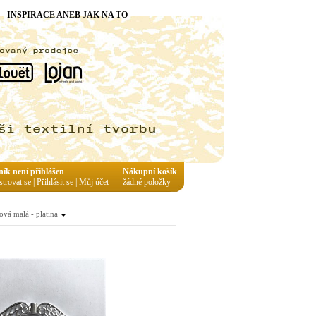
INSPIRACE ANEB JAK NA TO
ník není přihlášen
Nákupní košík
strovat se
|
Přihlásit se
|
Můj účet
žádné položky
vá malá - platina