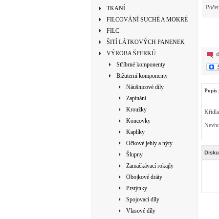
Poče
TKANÍ
FILCOVÁNÍ SUCHÉ A MOKRÉ
FILC
ŠITÍ LÁTKOVÝCH PANENEK
VÝROBA ŠPERKŮ
d
Stříbrné komponenty
Bižuterní komponenty
Náušnicové díly
Popis 
Zapínání
Kroužky
Křídl
Koncovky
Nevho
Kaplíky
Očkové jehly a nýty
Disku
Šlupny
Zamačkávací rokajly
Obojkové dráty
Prstýnky
Spojovací díly
Vlasové díly