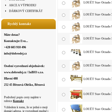
LOUËT Stav Octado 110
AKCE A VÝPRODEJ
DÁRKOVÝ CERTIFIKÁT
LOUËT Stav Octado 7
Rychlý kontakt
LOUËT Stav Octado 9
Máte dotaz?
LOUËT Stav Octado 1
Kontaktujte Evu...
+420 603 910 496
LOUËT Stav Octado -
info@dobrodej.cz
LOUËT Stav Octado - 
Osobní vyzvednutí objednávek:
www.dobrodej.cz / InBIO s.r.o.
Hlavní 488
LOUËT Stav Octado 7
252 45 Březová-Oleško, Březová
LOUËT Stav Octado 70
Podrobný popis cesty najdete v
rubrice
Kontakt
Vzhledem k tomu, že se jedná o moji
LOUËT Stav Octado 70
domácí adresu, je vyzvednutí možné i