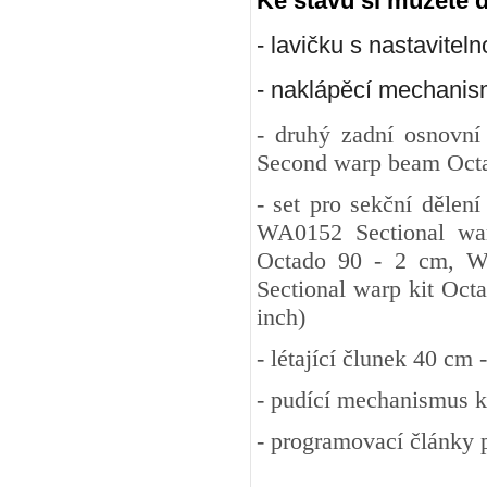
Ke stavu si můžete 
- lavičku s nastavite
- naklápěcí mechanism
- druhý zadní osnov
Second warp beam Oct
- set pro sekční děle
WA0152 Sectional war
Octado 90 - 2 cm, W
Sectional warp kit Oct
inch)
- létající člunek 40 cm
- pudící mechanismus k
- programovací články 