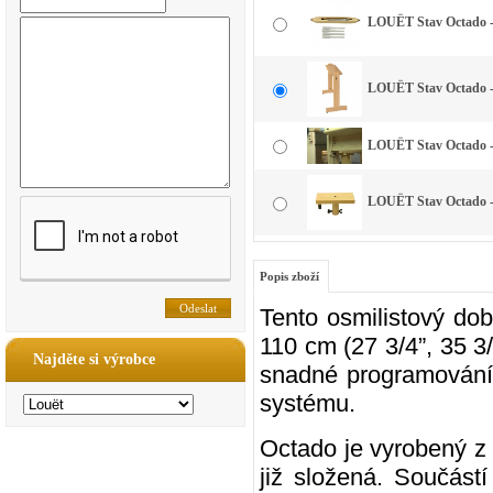
LOUËT Stav Octado -
LOUËT Stav Octado 
LOUËT Stav Octado -
LOUËT Stav Octado 
Popis zboží
Tento osmilistový dob
110 cm (27 3/4”, 35 3/
Najděte si výrobce
snadné programování 
systému.
Octado je vyrobený z 
již složená. Součástí