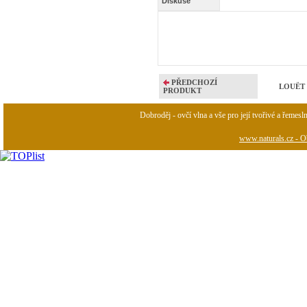
Diskuse
PŘEDCHOZÍ
LOUËT P
PRODUKT
Dobroděj - ovčí vlna a vše pro její tvořivé a řemesl
www.naturals.cz - Ob