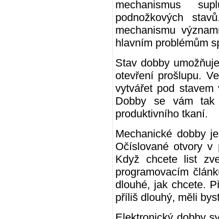
mechanismus suplu
podnožkových stavů
mechanismu významn
hlavním problémům s
Stav dobby umožňuje 
otevření prošlupu. V
vytvářet pod stavem 
Dobby se vám tak 
produktivního tkaní.
Mechanické dobby je
Očíslované otvory v 
Když chcete list zve
programovacím článk
dlouhé, jak chcete. 
příliš dlouhý, měli by
Elektronický dobby 