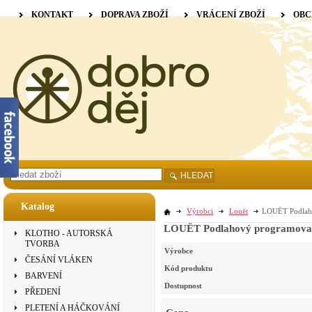
KONTAKT
DOPRAVA ZBOŽÍ
VRÁCENÍ ZBOŽÍ
OBC
HLEDAT
Katalog
Výrobci
Louët
LOUËT Podlahov
LOUËT Podlahový programovateln
KLOTHO - AUTORSKÁ
TVORBA
Výrobce
ČESÁNÍ VLÁKEN
Kód produktu
BARVENÍ
Dostupnost
PŘEDENÍ
PLETENÍ A HÁČKOVÁNÍ