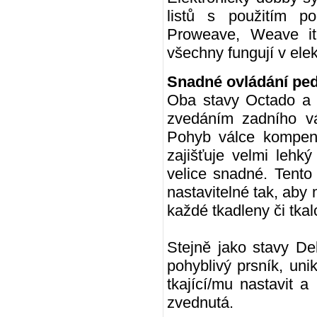
listů s použitím p
Proweave, Weave it
všechny fungují v ele
Snadné ovládání pe
Oba stavy Octado a 
zvedáním zadního vá
Pohyb válce kompenz
zajišťuje velmi lehk
velice snadné. Tento
nastavitelné tak, aby
každé tkadleny či tkal
Stejně jako stavy De
pohyblivý prsník, uni
tkající/mu nastavit 
zvednutá.