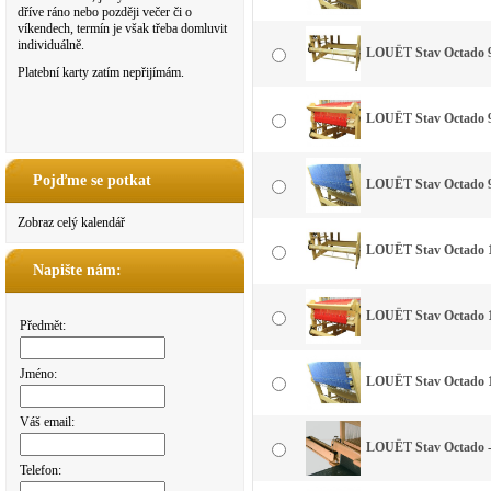
dříve ráno nebo později večer či o
víkendech, termín je však třeba domluvit
individuálně.
LOUËT Stav Octado 9
Platební karty zatím nepřijímám.
LOUËT Stav Octado 90
Pojďme se potkat
LOUËT Stav Octado 90
Zobraz celý kalendář
LOUËT Stav Octado 1
Napište nám:
LOUËT Stav Octado 11
Předmět:
Jméno:
LOUËT Stav Octado 11
Váš email:
LOUËT Stav Octado -
Telefon: