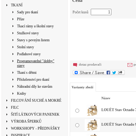
Cena
TKANÍ
Sady pro tkaní
Počet kusů
Příze
Tkací rámy a školní stavy
Stužkové stavy
Stavy s pevným listem
Stolní stavy
Podlahové stavy
Programovatelné "dobby"
dotaz prodavači
p
stavy
Tkaní s dětmi
Příslušenství pro tkaní
Náhradní díly ke stavům
Varianty zboží
Knihy
Název
FILCOVÁNÍ SUCHÉ A MOKRÉ
FILC
LOUËT Stav Octado 70 
ŠITÍ LÁTKOVÝCH PANENEK
VÝROBA ŠPERKŮ
LOUËT Stav Octado 90 
WORKSHOPY - PŘEDNÁŠKY
INSPIRACE