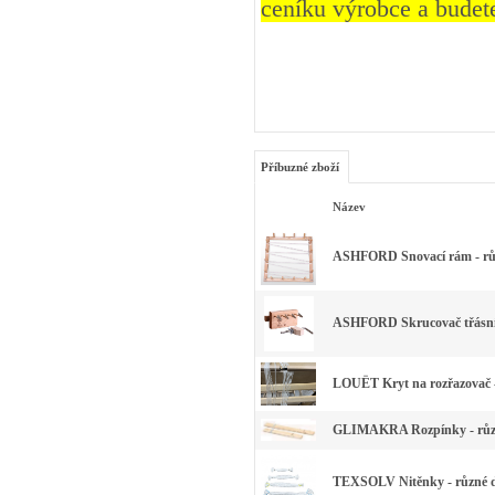
ceníku výrobce a budete
Příbuzné zboží
Název
ASHFORD Snovací rám - růz
ASHFORD Skrucovač třásn
LOUËT Kryt na rozřazovač -
GLIMAKRA Rozpínky - růz
TEXSOLV Nitěnky - různé 