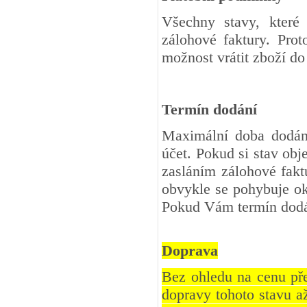
Všechny stavy, které
zálohové faktury. Pro
možnost vrátit zboží d
Termín dodání
Maximální doba dodání
účet. Pokud si stav ob
zasláním zálohové fakt
obvykle se pohybuje oko
Pokud Vám termín dodá
Doprava
Bez ohledu na cenu př
dopravy tohoto stavu a