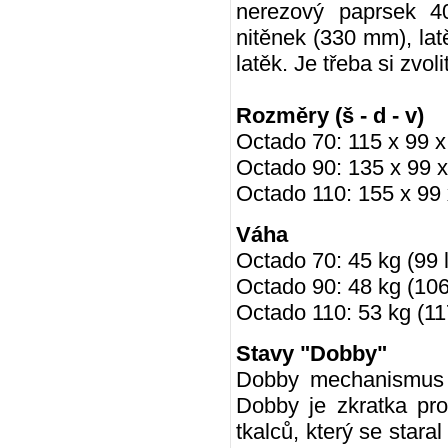
nerezový paprsek 40
nitěnek (330 mm), lat
latěk.
Je třeba si zvo
Rozměry (š - d - v)
Octado 70: 115 x 99 x
Octado 90: 135 x 99 x
Octado 110: 155 x 99 
Váha
Octado 70: 45 kg (99 
Octado 90: 48 kg (106
Octado 110: 53 kg (11
Stavy "Dobby"
Dobby mechanismus j
Dobby je zkratka pro
tkalců, který se stara