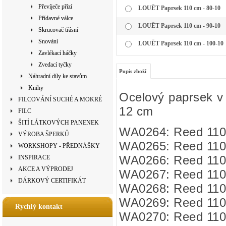
Převíječe přízí
LOUËT Paprsek 110 cm - 80-10
Přídavné válce
LOUËT Paprsek 110 cm - 90-10
Skrucovač třásní
Snování
LOUËT Paprsek 110 cm - 100-10
Zavlékací háčky
Zvedací tyčky
Popis zboží
Náhradní díly ke stavům
Knihy
Ocelový paprsek v 
FILCOVÁNÍ SUCHÉ A MOKRÉ
12 cm
FILC
ŠITÍ LÁTKOVÝCH PANENEK
WA0264: Reed 110 
VÝROBA ŠPERKŮ
WA0265: Reed 110 
WORKSHOPY - PŘEDNÁŠKY
WA0266: Reed 110 
INSPIRACE
AKCE A VÝPRODEJ
WA0267: Reed 110 
DÁRKOVÝ CERTIFIKÁT
WA0268: Reed 110 
WA0269: Reed 110 
Rychlý kontakt
WA0270: Reed 110 