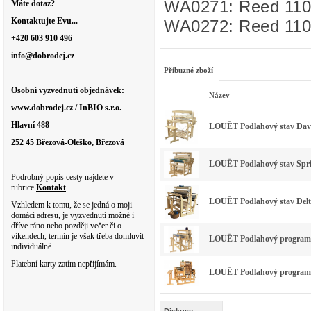
WA0271: Reed 110 
Máte dotaz?
Kontaktujte Evu...
WA0272: Reed 110 
+420 603 910 496
info@dobrodej.cz
Příbuzné zboží
Osobní vyzvednutí objednávek:
Název
www.dobrodej.cz / InBIO s.r.o.
Hlavní 488
LOUËT Podlahový stav David 
252 45 Březová-Oleško, Březová
LOUËT Podlahový stav Spring
Podrobný popis cesty najdete v
rubrice
Kontakt
LOUËT Podlahový stav Delta 
Vzhledem k tomu, že se jedná o moji
domácí adresu, je vyzvednutí možné i
dříve ráno nebo později večer či o
víkendech, termín je však třeba domluvit
LOUËT Podlahový programova
individuálně.
Platební karty zatím nepřijímám.
LOUËT Podlahový programova