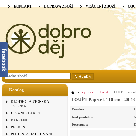
KONTAKT
DOPRAVA ZBOŽÍ
VRÁCENÍ ZBOŽÍ
OBC
HLEDAT
Katalog
Výrobci
Louët
LOUËT Paprsek
LOUËT Paprsek 110 cm - 20-10
KLOTHO - AUTORSKÁ
TVORBA
Výrobce
L
ČESÁNÍ VLÁKEN
Kód produktu
5
BARVENÍ
Dostupnost
D
PŘEDENÍ
PLETENÍ A HÁČKOVÁNÍ