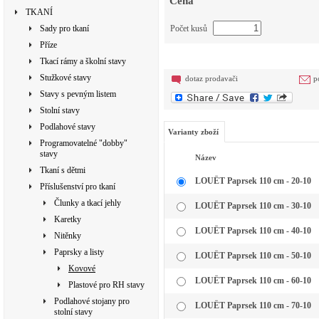
Cena
TKANÍ
Sady pro tkaní
Počet kusů
Příze
Tkací rámy a školní stavy
Stužkové stavy
dotaz prodavači
p
Stavy s pevným listem
Stolní stavy
Podlahové stavy
Varianty zboží
Programovatelné "dobby"
stavy
Název
Tkaní s dětmi
LOUËT Paprsek 110 cm - 20-10
Příslušenství pro tkaní
Člunky a tkací jehly
LOUËT Paprsek 110 cm - 30-10
Karetky
LOUËT Paprsek 110 cm - 40-10
Nitěnky
Paprsky a listy
LOUËT Paprsek 110 cm - 50-10
Kovové
LOUËT Paprsek 110 cm - 60-10
Plastové pro RH stavy
Podlahové stojany pro
LOUËT Paprsek 110 cm - 70-10
stolní stavy