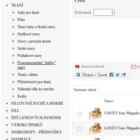
Cena
TKANÍ
Sady pro tkaní
Počet kusů
Příze
Tkací rámy a školní stavy
Stužkové stavy
Stavy s pevným listem
Stolní stavy
Podlahové stavy
Programovatelné "dobby"
dotaz prodavači
p
stavy
Tkaní s dětmi
Příslušenství pro tkaní
Náhradní díly ke stavům
Varianty zboží
Knihy
Název
FILCOVÁNÍ SUCHÉ A MOKRÉ
FILC
LOUËT Stav Megado 40 
ŠITÍ LÁTKOVÝCH PANENEK
VÝROBA ŠPERKŮ
LOUËT Stav Megado 40 
WORKSHOPY - PŘEDNÁŠKY
INSPIRACE