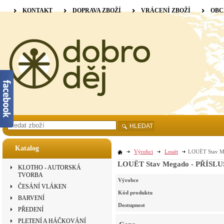
KONTAKT
DOPRAVA ZBOŽÍ
VRÁCENÍ ZBOŽÍ
OBC
HLEDAT
Katalog
Výrobci
Louët
LOUËT Stav Me
LOUËT Stav Megado - PŘÍSLUŠEN
KLOTHO - AUTORSKÁ
TVORBA
Výrobce
ČESÁNÍ VLÁKEN
Kód produktu
BARVENÍ
Dostupnost
PŘEDENÍ
PLETENÍ A HÁČKOVÁNÍ