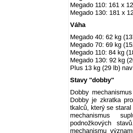
Megado 110: 161 x 127
Megado 130: 181 x 127
Váha
Megado 40: 62 kg (137
Megado 70: 69 kg (152
Megado 110: 84 kg (18
Megado 130: 92 kg (2
Plus 13 kg (29 lb) nav
Stavy "dobby"
Dobby mechanismus j
Dobby je zkratka pro
tkalců, který se stara
mechanismus suplu
podnožkových stavů
mechanismu významn