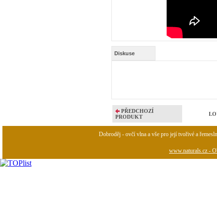
Diskuse
PŘEDCHOZÍ
LOU
PRODUKT
Dobroděj - ovčí vlna a vše pro její tvořivé a řemesl
www.naturals.cz - Ob