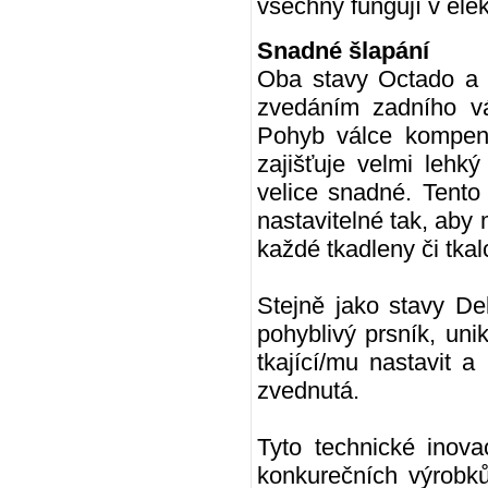
všechny fungují v ele
Snadné šlapání
Oba stavy Octado a 
zvedáním zadního vá
Pohyb válce kompenz
zajišťuje velmi lehk
velice snadné. Tento
nastavitelné tak, aby
každé tkadleny či tkal
Stejně jako stavy De
pohyblivý prsník, uni
tkající/mu nastavit 
zvednutá.
Tyto technické inov
konkurečních výrobků.