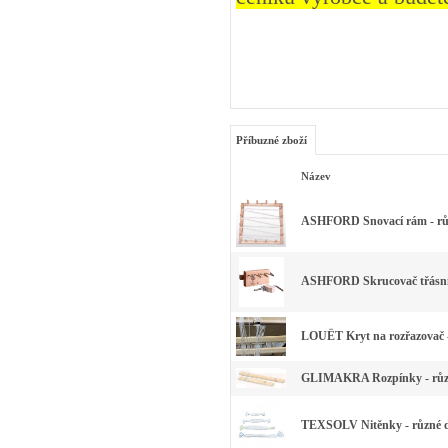
Příbuzné zboží
Název
ASHFORD Snovací rám - růz
ASHFORD Skrucovač třásn
LOUËT Kryt na rozřazovač -
GLIMAKRA Rozpínky - růz
TEXSOLV Nitěnky - různé 