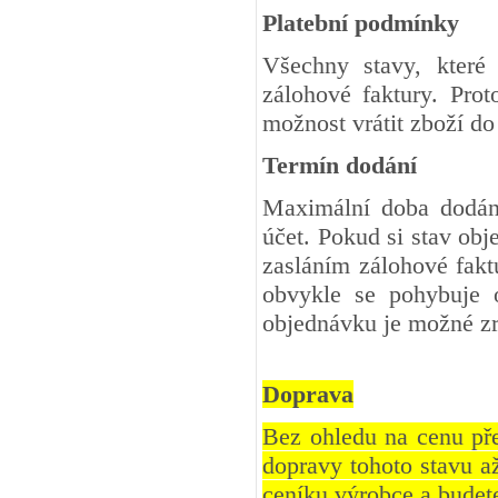
Platební podmínky
Všechny stavy, které
zálohové faktury. Pro
možnost vrátit zboží d
Termín dodání
Maximální doba dodání
účet. Pokud si stav ob
zasláním zálohové fakt
obvykle se pohybuje 
objednávku je možné zr
Doprava
Bez ohledu na cenu př
dopravy tohoto stavu a
ceníku výrobce a budete