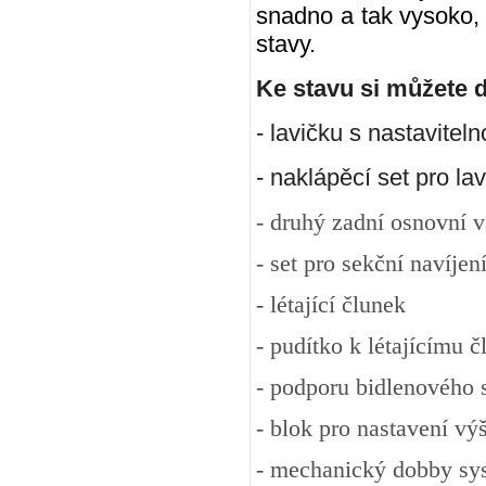
snadno a tak vysoko, 
stavy.
Ke stavu si můžete 
- lavičku s nastavitel
- naklápěcí set pro la
- druhý zadní osnovní v
- set pro sekční navíje
- létající člunek
- pudítko k létajícímu 
- podporu bidlenového
-
blok pro nastavení vý
- mechanický dobby sy