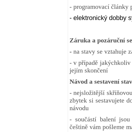
- programovací články p
- e
lektronický dobby 
Záruka a pozáruční se
-
na stavy se vztahuje 
- v případě jakýchkoliv
jejím skončení
Návod a sestavení sta
- nejsložitější skříňov
zbytek si sestavujete 
návodu
- součástí balení jso
češtině vám pošleme m