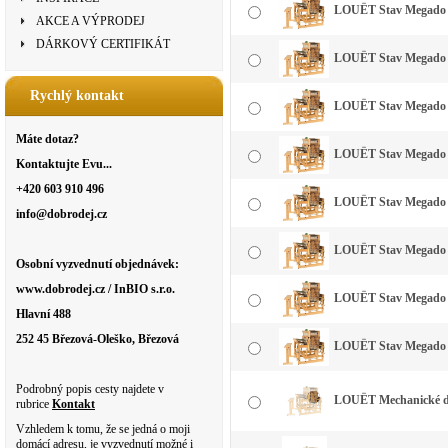
LOUËT Stav Megado 70 
AKCE A VÝPRODEJ
DÁRKOVÝ CERTIFIKÁT
LOUËT Stav Megado 70 
Rychlý kontakt
LOUËT Stav Megado 90 
Máte dotaz?
LOUËT Stav Megado 90 
Kontaktujte Evu...
+420 603 910 496
LOUËT Stav Megado 110
info@dobrodej.cz
LOUËT Stav Megado 110
Osobní vyzvednutí objednávek:
www.dobrodej.cz / InBIO s.r.o.
LOUËT Stav Megado 130
Hlavní 488
252 45 Březová-Oleško, Březová
LOUËT Stav Megado 130
Podrobný popis cesty najdete v
LOUËT Mechanické do
rubrice
Kontakt
Vzhledem k tomu, že se jedná o moji
domácí adresu, je vyzvednutí možné i