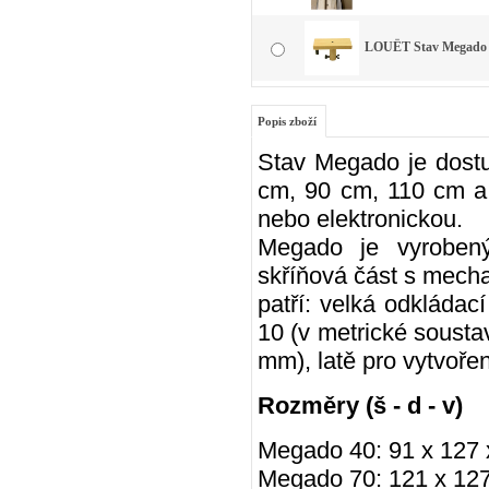
LOUËT Stav Megado 
Popis zboží
Stav Megado je dostup
cm, 90 cm, 110 cm 
nebo elektronickou.
Megado je vyrobený
skříňová část s mecha
patří: velká odkládac
10 (v metrické soustav
mm), latě
pro vytvořen
Rozměry (š - d - v)
Megado 40: 91 x 127 x
Megado 70: 121 x 127 