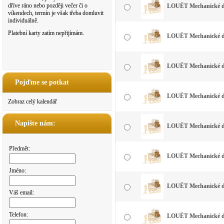
dříve ráno nebo později večer či o
LOUËT Mechanické do
víkendech, termín je však třeba domluvit
individuálně.
Platební karty zatím nepřijímám.
LOUËT Mechanické do
LOUËT Mechanické do
Pojďme se potkat
LOUËT Mechanické do
Zobraz celý kalendář
Napište nám:
LOUËT Mechanické do
Předmět:
LOUËT Mechanické do
Jméno:
LOUËT Mechanické do
Váš email:
Telefon:
LOUËT Mechanické do