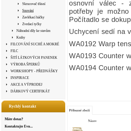
osnovní válec - 
Skrucovač třásní
potřeby je možno 
Snování
Zavlékací háčky
Počítadlo se dokup
Zvedací tyčky
Uchycení sedí na 
Náhradní díly ke stavům
Knihy
WA0192 Warp tensi
FILCOVÁNÍ SUCHÉ A MOKRÉ
FILC
WA0193 Counter war
ŠITÍ LÁTKOVÝCH PANENEK
VÝROBA ŠPERKŮ
WA0194 Counter war
WORKSHOPY - PŘEDNÁŠKY
INSPIRACE
AKCE A VÝPRODEJ
DÁRKOVÝ CERTIFIKÁT
Rychlý kontakt
Příbuzné zboží
Máte dotaz?
Název
Kontaktujte Evu...