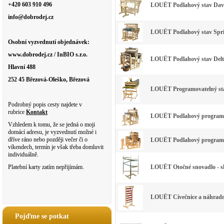
+420 603 910 496
LOUËT Podlahový stav David 
info@dobrodej.cz
LOUËT Podlahový stav Spring
Osobní vyzvednutí objednávek:
www.dobrodej.cz / InBIO s.r.o.
LOUËT Podlahový stav Delta 
Hlavní 488
252 45 Březová-Oleško, Březová
LOUËT Programovatelný stav
Podrobný popis cesty najdete v
rubrice
Kontakt
LOUËT Podlahový programova
Vzhledem k tomu, že se jedná o moji
domácí adresu, je vyzvednutí možné i
dříve ráno nebo později večer či o
LOUËT Podlahový programova
víkendech, termín je však třeba domluvit
individuálně.
LOUËT Otočné snovadlo - s
Platební karty zatím nepřijímám.
LOUËT Cívečnice a náhradn
Pojďme se potkat