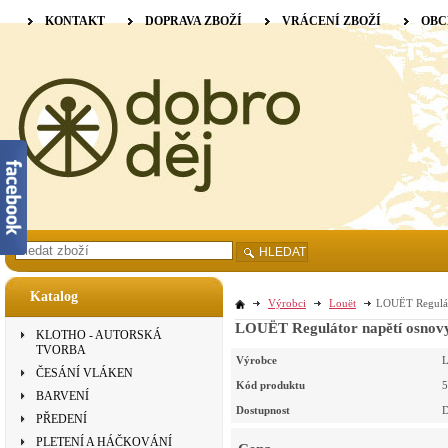
KONTAKT
DOPRAVA ZBOŽÍ
VRÁCENÍ ZBOŽÍ
OBC
HLEDAT
Katalog
Výrobci
Louët
LOUËT Reguláto
LOUËT Regulátor napětí osnovy 
KLOTHO - AUTORSKÁ
TVORBA
Výrobce
L
ČESÁNÍ VLÁKEN
Kód produktu
5
BARVENÍ
Dostupnost
D
PŘEDENÍ
PLETENÍ A HÁČKOVÁNÍ