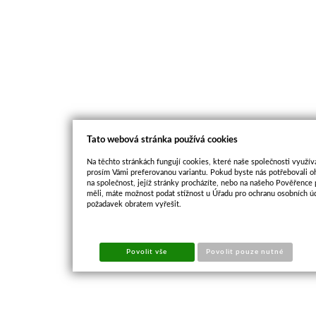
Tato webová stránka používá cookies
Na těchto stránkách fungují cookies, které naše společnosti využíva
prosím Vámi preferovanou variantu. Pokud byste nás potřebovali oh
na společnost, jejíž stránky procházíte, nebo na našeho Pověřence
měli, máte možnost podat stížnost u Úřadu pro ochranu osobních ú
požadavek obratem vyřešit.
Povolit vše
Povolit pouze nutné