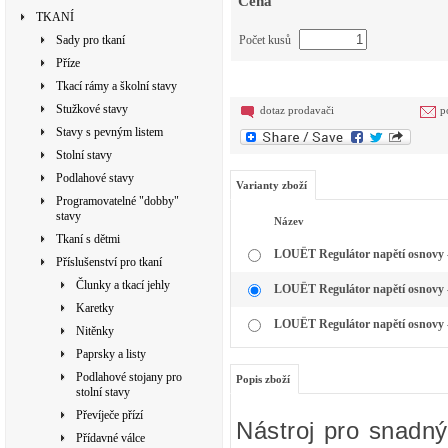
Cena
TKANÍ
Sady pro tkaní
Počet kusů
Příze
Tkací rámy a školní stavy
Stužkové stavy
dotaz prodavači
p
Stavy s pevným listem
Stolní stavy
Podlahové stavy
Varianty zboží
Programovatelné "dobby"
stavy
Název
Tkaní s dětmi
LOUËT Regulátor napětí osnovy -
Příslušenství pro tkaní
Člunky a tkací jehly
LOUËT Regulátor napětí osnovy -
Karetky
LOUËT Regulátor napětí osnovy - 
Nitěnky
Paprsky a listy
Podlahové stojany pro
Popis zboží
stolní stavy
Převíječe přízí
Nástroj pro snadný
Přídavné válce