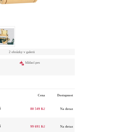
2 obrázky v galerii
hlídací pes
Cena
Dostupnost
í
80 549 Kč
Na dotaz
í
99 691 Kč
Na dotaz