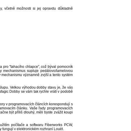
, včetně možnosti si jej opravdu důkladně
a pro "tahacího chlapce", což býval pomocník
obby mechanismus supluje pedálovo/lamelovou
by mechanismu významně zvýší a tento systém
šlupu. Velkou výhodou dobby stavu je, že vás
 Magic Dobby se vám tak rychle vrátí v podobě
ory v programovacích článcích korespondují s
rogramovacím článku. Vaše řady programovacích
ne být příliš dlouhý, měli byste zvážit koupi
užitím počítače a softwaru Fiberworks PCW,
ungují v elektronickém rozhraní Louët.