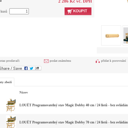
a
2 286 Kč vč. DPH
KOUPIT
t kusů
otaz prodavači
poslat známému
přidat k porovnání
nty zboží
Název
LOUËT Programovatelný stav Magic Dobby 40 cm / 24 listů - bez ovládán
LOUËT Programovatelný stav Magic Dobby 70 cm / 24 listů - bez ovládán