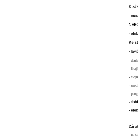
K zák
- mec
NEB
- ele
Ke st
- lav
- druh
- létaj
- stoj
- mec
- prog
- d
ob
- e
le
Záruk
-
na s