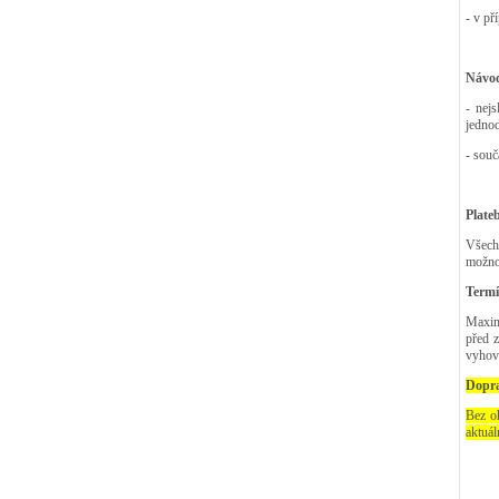
- v př
Návod
- nej
jedno
- souč
Plate
Všech
možnos
Termí
Maximá
před 
vyhov
Dopr
Bez o
aktuál