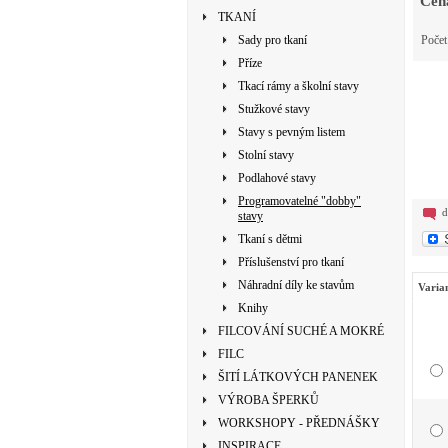
Cen
TKANÍ
Sady pro tkaní
Poče
Příze
Tkací rámy a školní stavy
Stužkové stavy
Stavy s pevným listem
Stolní stavy
Podlahové stavy
Programovatelné "dobby"
d
stavy
Tkaní s dětmi
Příslušenství pro tkaní
Náhradní díly ke stavům
Varia
Knihy
FILCOVÁNÍ SUCHÉ A MOKRÉ
FILC
ŠITÍ LÁTKOVÝCH PANENEK
VÝROBA ŠPERKŮ
WORKSHOPY - PŘEDNÁŠKY
INSPIRACE