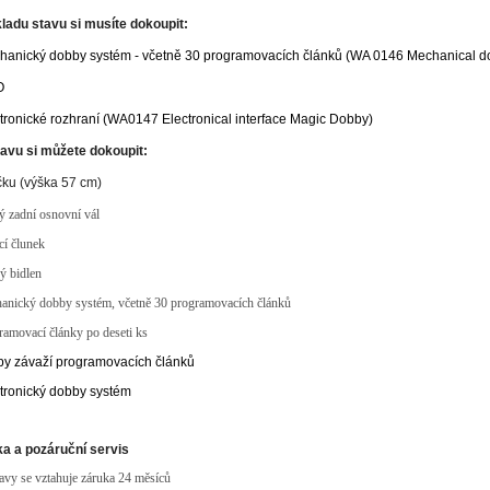
ladu stavu si musíte dokoupit:
hanický dobby systém - včetně 30 programovacích článků (WA 0146 Mechanical 
O
ktronické rozhraní (WA0147 Electronical interface Magic Dobby)
avu si můžete dokoupit:
ičku (výška 57 cm)
ý zadní osnovní vál
ící člunek
ný bidlen
hanický dobby systém, včetně 30 programovacích článků
ramovací články po deseti ks
by závaží programovacích článků
ktronický dobby systém
a a pozáruční servis
tavy se vztahuje záruka 24 měsíců