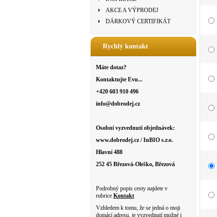
AKCE A VÝPRODEJ
DÁRKOVÝ CERTIFIKÁT
Rychlý kontakt
Máte dotaz?
Kontaktujte Evu...
+420 603 910 496
info@dobrodej.cz
Osobní vyzvednutí objednávek:
www.dobrodej.cz / InBIO s.r.o.
Hlavní 488
252 45 Březová-Oleško, Březová
Podrobný popis cesty najdete v
rubrice
Kontakt
Vzhledem k tomu, že se jedná o moji
domácí adresu, je vyzvednutí možné i