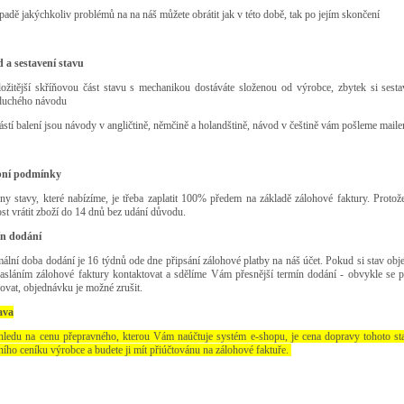
ípadě jakýchkoliv problémů na na náš můžete obrátit jak v této době, tak po jejím skončení
 a sestavení stavu
složitější skříňovou část stavu s mechanikou dostáváte složenou od výrobce, zbytek si sest
duchého návodu
ástí balení jsou návody v angličtině, němčině a holandštině, návod v češtině vám pošleme mail
bní podmínky
ny stavy, které nabízíme, je třeba zaplatit 100% předem na základě zálohové faktury. Proto
t vrátit zboží do 14 dnů bez udání důvodu.
n dodání
lní doba dodání je 16 týdnů ode dne připsání zálohové platby na náš účet. Pokud si stav ob
zasláním zálohové faktury kontaktovat a sdělíme Vám přesnější termín dodání - obvykle s
ovat, objednávku je možné zrušit.
ava
hledu na cenu přepravného, kterou Vám naúčtuje systém e-shopu, je cena dopravy tohoto st
ního ceníku výrobce a budete ji mít přiúčtovánu na zálohové faktuře.