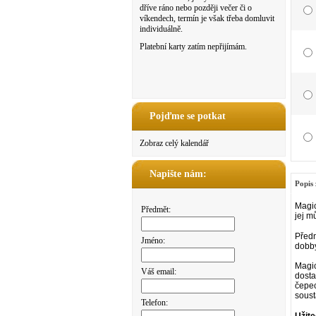
dříve ráno nebo později večer či o
víkendech, termín je však třeba domluvit
individuálně.
Platební karty zatím nepřijímám.
Pojďme se potkat
Zobraz celý kalendář
Napište nám:
Popis 
Magic
Předmět:
jej m
Předn
Jméno:
dobb
Magic
Váš email:
dost
čepec
soust
Telefon: