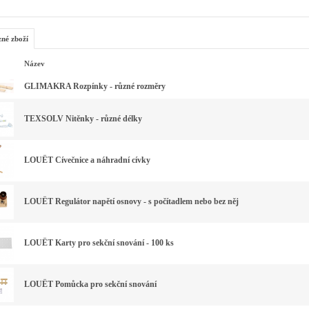
zné zboží
Název
GLIMAKRA Rozpínky - různé rozměry
TEXSOLV Nitěnky - různé délky
LOUËT Cívečnice a náhradní cívky
LOUËT Regulátor napětí osnovy - s počítadlem nebo bez něj
LOUËT Karty pro sekční snování - 100 ks
LOUËT Pomůcka pro sekční snování