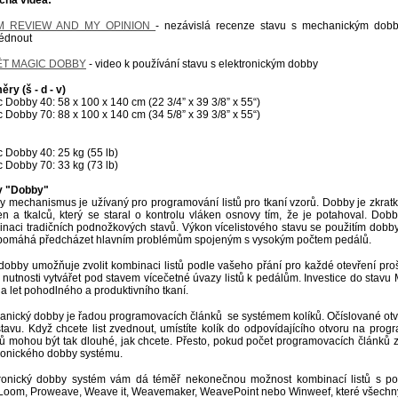
čná videa:
M REVIEW AND MY OPINION
- nezávislá recenze stavu s mechanickým dobby
lédnout
T MAGIC DOBBY
- video k používání stavu s elektronickým dobby
ry (š - d - v)
 Dobby 40: 58 x 100 x 140 cm (22 3/4” x 39 3/8” x 55“)
 Dobby 70: 88 x 100 x 140 cm (34 5/8” x 39 3/8” x 55“)
 Dobby 40: 25 kg (55 lb)
 Dobby 70: 33 kg (73 lb)
y "Dobby"
 mechanismus je užívaný pro programování listů pro tkaní vzorů. Dobby je zkratk
en a tkalců, který se staral o kontrolu vláken osnovy tím, že je potahoval. D
naci tradičních podnožkových stavů. Výkon vícelistového stavu se použitím dob
 pomáhá předcházet hlavním problémům spojeným s vysokým počtem pedálů.
dobby umožňuje zvolit kombinaci listů podle vašeho přání pro každé otevření pro
 nutnosti vytvářet pod stavem vícečetné úvazy listů k pedálům. Investice do stavu
 let pohodlného a produktivního tkaní.
nický dobby je řadou programovacích článků se systémem kolíků. Očíslované otv
 stavu. Když chcete list zvednout, umístíte kolík do odpovídajícího otvoru na p
ů mohou být tak dlouhé, jak chcete. Přesto, pokud počet programovacích článků zač
ronického dobby systému.
tronický dobby systém vám dá téměř nekonečnou možnost kombinací listů s po
Loom, Proweave, Weave it, Weavemaker, WeavePoint nebo Winweef, které všechny f