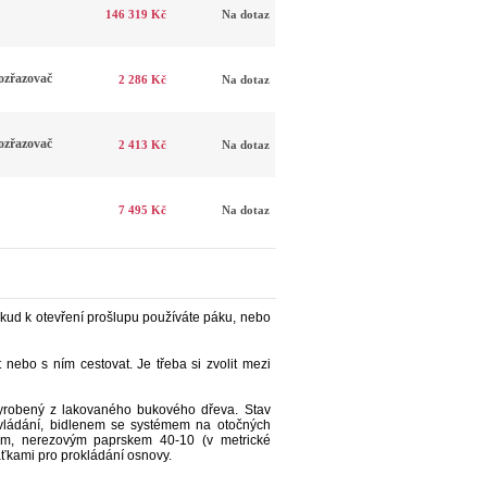
146 319 Kč
Na dotaz
zřazovač
2 286 Kč
Na dotaz
zřazovač
2 413 Kč
Na dotaz
7 495 Kč
Na dotaz
okud k otevření prošlupu používáte páku, nebo
 nebo s ním cestovat. Je třeba si zvolit mezi
 vyrobený z lakovaného bukového dřeva. Stav
ovládání, bidlenem se systémem na otočných
ačem, nerezovým paprskem 40-10 (v metrické
aťkami pro prokládání osnovy.