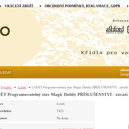
VRÁCENÍ ZBOŽÍ
OBCHODNÍ PODMÍNKY, REKLAMACE, GDPR
zákaz
HLEDAT
Zaregi
Výrobci
Louët
LOUËT Programovatelný stav Magic Dobby PŘÍSLUŠENSTVÍ - závaží 
T Programovatelný stav Magic Dobby PŘÍSLUŠENSTVÍ - závaží
ce
Louët
roduktu
7425
pnost
Na dotaz