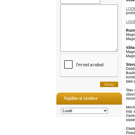
Užite
LOO
proh
LOUË
Rozmě
Magic
Magic
Váha
Magic
Magic
Stav
Dobby
tkadl
kombi
také
Stav 
zbaví
Najděte si výrobce
mnoha
Mecha
listy
článk
elekt
Elek
Pixie