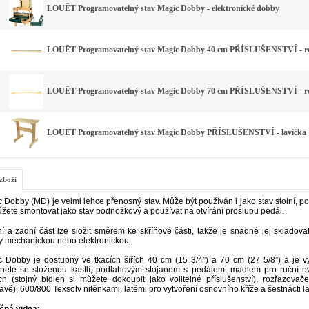
LOUËT Programovatelný stav Magic Dobby - elektronické dobby
LOUËT Programovatelný stav Magic Dobby 40 cm PŘÍSLUŠENSTVÍ - ro
LOUËT Programovatelný stav Magic Dobby 70 cm PŘÍSLUŠENSTVÍ - ro
LOUËT Programovatelný stav Magic Dobby PŘÍSLUŠENSTVÍ - lavička
zboží
 Dobby (MD) je velmi lehce přenosný stav. Může být používán i jako stav stolní, p
ůžete smontovat jako stav podnožkový a používat na otvírání prošlupu pedál.
í a zadní část lze složit směrem ke skříňové části, takže je snadné jej skladovat
y mechanickou nebo elektronickou.
 Dobby je dostupný ve tkacích šířích 40 cm (15 3/4”) a 70 cm (27 5/8”) a je
anete se složenou kastlí, podlahovým stojanem s pedálem, madlem pro ruční 
h (stojný bidlen si můžete dokoupit jako volitelné příslušenství), rozřazov
avě), 600/800 Texsolv nitěnkami, latěmi
pro vytvoření osnovního kříže a šestnácti l