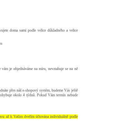
avujete doma sami podle velice důkladného a velice
em
že vám je objednáváme na míru, nevztahuje se na ně
jednáte přes náš e-shopový systém, budeme Vás ještě
e pohybuje okolo 4 týdnů. Pokud Vám termín nebude
avu až k Vašim dveřím účtována individuálně podle