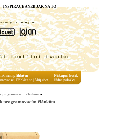
INSPIRACE ANEB JAK NA TO
ník není přihlášen
Nákupní košík
strovat se
|
Přihlásit se
|
Můj účet
žádné položky
k programovacím článkům
 k programovacím článkům