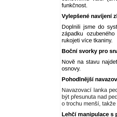
funkčnost.
Vylepšené navíjení 
Doplnili jsme do sys
západku ozubeného 
rukojeti více tkaniny.
Boční svorky pro sn
Nově na stavu najdete
osnovy.
Pohodlnější navazov
Navazovací lanka pe
být přesunuta nad ped
o trochu menší, takže
Lehčí manipulace s 