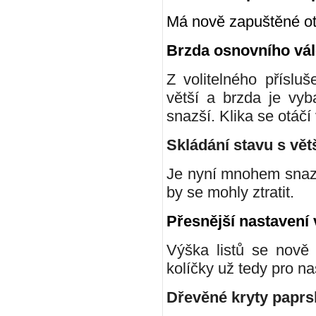
Má nově zapuštěné otv
Brzda osnovního vá
Z volitelného příslu
větší a brzda je vy
snazší. Klika se otáčí 
Skládání stavu s vět
Je nyní mnohem snazš
by se mohly ztratit.
Přesnější nastavení 
Výška listů se nově 
kolíčky už tedy pro na
Dřevěné kryty paprs