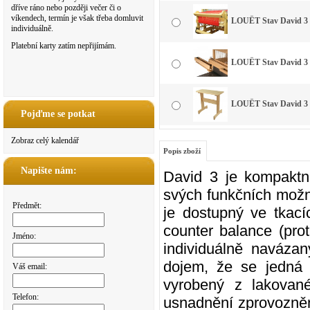
dříve ráno nebo později večer či o
víkendech, termín je však třeba domluvit
LOUËT Stav David 3 -
individuálně.
Platební karty zatím nepřijímám.
LOUËT Stav David 3 
LOUËT Stav David 3
Pojďme se potkat
Zobraz celý kalendář
Popis zboží
Napište nám:
David 3 je kompaktní
svých funkčních možno
Předmět:
je dostupný ve tkac
counter balance (prot
Jméno:
individuálně navázan
dojem, že se jedná 
Váš email:
vyrobený z lakovan
Telefon:
usnadnění zprovozněn