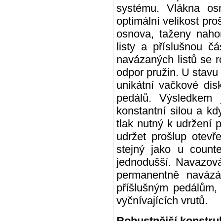
systému. Vlákna os
optimální velikost proš
osnova, taženy naho
listy a příslušnou č
navázaných listů se r
odpor pružin. U stavu
unikátní vačkové disk
pedálů. Výsledkem j
konstantní silou a kdy
tlak nutný k udržení
udržet prošlup otev
stejný jako u count
jednodušší. Navazová
permanentně naváz
příšlušným pedálům,
vyčnívajících vrutů.
Robustnější konstru