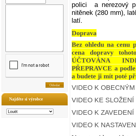
polici a nerezový p
nitěnek (280 mm), lat
latí.
Doprava
Bez ohledu na cenu p
cena dopravy tohot
ÚČTOVÁNA IND
PŘEPRAVCE a podle po
a budete ji mít poté p
VIDEO K OBECNÝM
VIDEO KE SLOŽENÍ
Najděte si výrobce
VIDEO K ZAVEDEN
VIDEO K NASTAVEN