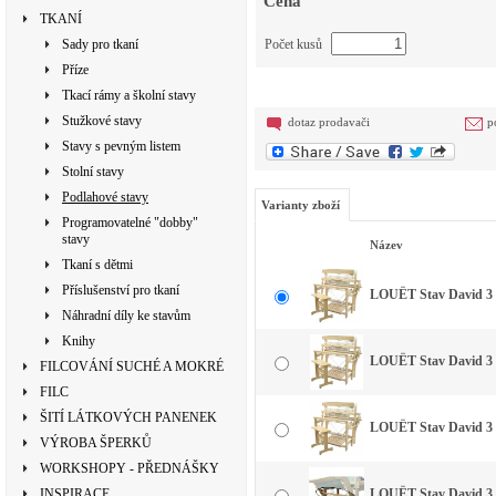
Cena
TKANÍ
Sady pro tkaní
Počet kusů
Příze
Tkací rámy a školní stavy
Stužkové stavy
dotaz prodavači
p
Stavy s pevným listem
Stolní stavy
Podlahové stavy
Varianty zboží
Programovatelné "dobby"
stavy
Název
Tkaní s dětmi
Příslušenství pro tkaní
LOUËT Stav David 3 - 
Náhradní díly ke stavům
Knihy
LOUËT Stav David 3 - 
FILCOVÁNÍ SUCHÉ A MOKRÉ
FILC
ŠITÍ LÁTKOVÝCH PANENEK
LOUËT Stav David 3 - 
VÝROBA ŠPERKŮ
WORKSHOPY - PŘEDNÁŠKY
INSPIRACE
LOUËT Stav David 3 