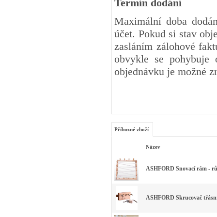
Termín dodání
Maximální doba dodání
účet. Pokud si stav ob
zasláním zálohové fakt
obvykle se pohybuje 
objednávku je možné zr
Příbuzné zboží
Název
ASHFORD Snovací rám - růz
ASHFORD Skrucovač třásn