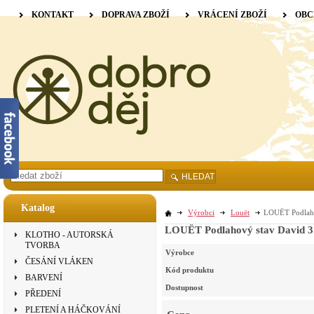
KONTAKT
DOPRAVA ZBOŽÍ
VRÁCENÍ ZBOŽÍ
OBC
HLEDAT
Katalog
Výrobci
Louët
LOUËT Podlahov
LOUËT Podlahový stav David 3 -
KLOTHO - AUTORSKÁ
TVORBA
Výrobce
ČESÁNÍ VLÁKEN
Kód produktu
BARVENÍ
Dostupnost
PŘEDENÍ
PLETENÍ A HÁČKOVÁNÍ