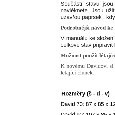
Součástí stavu jsou
navléknete. Jsou uži
uzavřou paprsek , kdy
Podrobnější návod ke
V manuálu ke složení 
celkově stav připravit 
Možnost použít létajíc
K novému Davidovi si 
létající člunek.
Rozměry (š - d - v)
David 70: 87 x 85 x 
David 90: 107 x 85 x