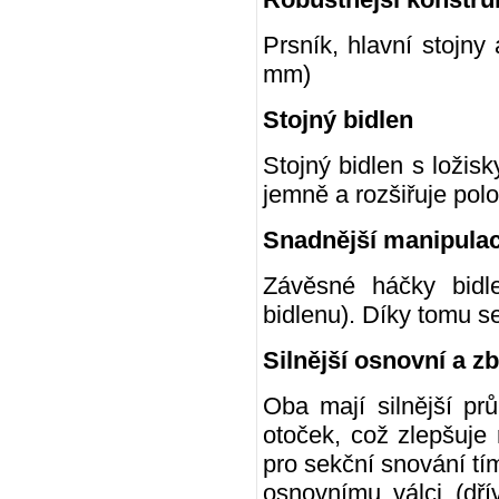
Prsník, hlavní stojny
mm)
Stojný bidlen
Stojný bidlen s ložis
jemně a rozšiřuje polo
Snadnější manipula
Závěsné háčky bidl
bidlenu). Díky tomu s
Silnější osnovní a zb
Oba mají silnější pr
otoček, což zlepšuje
pro sekční snování tím
osnovnímu válci (dř