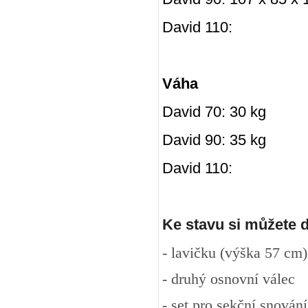
David 110:
Váha
David 70: 30 kg
David 90: 35 kg
David 110:
Ke stavu si můžete 
- lavičku (výška 57 cm)
- druhý osnovní válec
- set pro sekční snován