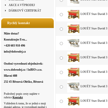
AKCE A VÝPRODEJ
DÁRKOVÝ CERTIFIKÁT
LOUËT Stav David 3 -
Rychlý kontakt
LOUËT Stav David 3 -
Máte dotaz?
Kontaktujte Evu...
LOUËT Stav David 3 
+420 603 910 496
info@dobrodej.cz
LOUËT Stav David 3 -
Osobní vyzvednutí objednávek:
www.dobrodej.cz / InBIO s.r.o.
LOUËT Stav David 3 -
Hlavní 488
252 45 Březová-Oleško, Březová
LOUËT Stav David 3 
Podrobný popis cesty najdete v
rubrice
Kontakt
LOUËT Stav David 3 -
Vzhledem k tomu, že se jedná o moji
domácí adresu, je vyzvednutí možné i