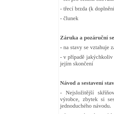
- třecí brzda (k doplněn
- člunek
Záruka a pozáruční se
-
na stavy se vztahuje 
- v případě jakýchkoliv
jejím skončení
Návod a sestavení sta
- Nejsložitější skří
výrobce, zbytek si se
jednoduchého návodu.