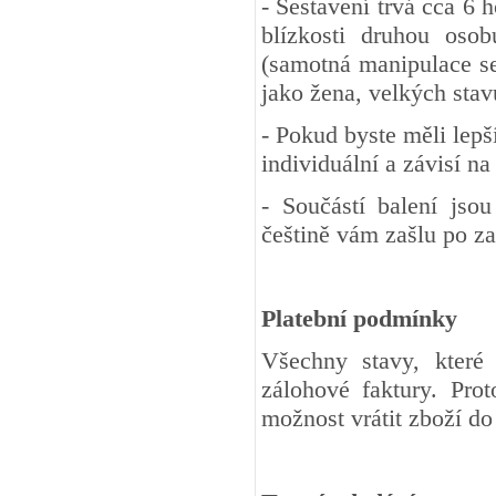
- Sestavení trvá cca 6 h
blízkosti druhou oso
(samotná manipulace se 
jako žena, velkých stav
- Pokud byste měli lepší
individuální a závisí n
- Součástí balení jso
češtině vám zašlu po z
Platební podmínky
Všechny stavy, které
zálohové faktury. Pro
možnost vrátit zboží d