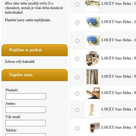
dříve ráno nebo později večer či o
LOUËT Stav Delta - 
víkendech, termín je však třeba domluvit
individuálně.
Platební karty zatím nepřijímám.
LOUËT Stav Delta - 1
LOUËT Stav Delta - 1
Pojďme se potkat
LOUËT Stav Delta - 
Zobraz celý kalendář
Napište nám:
LOUËT Stav Delta - 
Předmět:
LOUËT Stav Delta - 
Jméno:
LOUËT Stav Delta - 
Váš email:
LOUËT Stav Delta - 
Telefon: