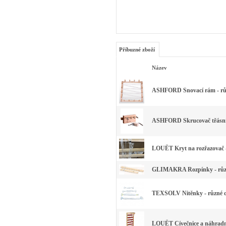
Příbuzné zboží
Název
ASHFORD Snovací rám - růz
ASHFORD Skrucovač třásn
LOUËT Kryt na rozřazovač -
GLIMAKRA Rozpínky - růz
TEXSOLV Nitěnky - různé 
LOUËT Cívečnice a náhradn