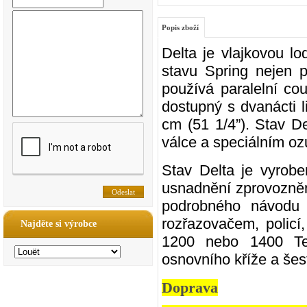
Popis zboží
Delta je vlajkovou l
stavu Spring nejen 
používá paralelní co
dostupný s dvanácti l
cm (51 1/4”). Stav De
válce a speciálním o
Stav Delta je vyrobe
usnadnění zprovoznění
podrobného návodu 
rozřazovačem, policí
Najděte si výrobce
1200 nebo 1400 Tex
osnovního kříže a šes
Doprava