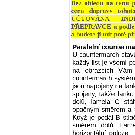
Bez ohledu na cenu p
cena dopravy tohot
ÚČTOVÁNA IND
PŘEPRAVCE a podle po
a budete ji mít poté p
Paralelní counterm
U countermarch stavů
každý list je všemi 
na obrázcích Vám 
countermarch systém 
jsou napojeny na lan
spojeny, takže lanko
dolů, lamela C stá
opačným směrem a tá
Když je pedál B stlač
směrem dolů. Lamel
horizontální poloze.