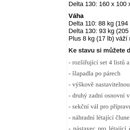
Delta 130: 160 x 100 x
Váha
Delta 110: 88 kg (194 
Delta 130: 93 kg (205 
Plus 8 kg (17 lb) váží 
Ke stavu si můžete 
- rozšiřující set 4 listů
- šlapadla po párech
- výškově nastavitelnou
- druhý zadní osnovní v
- sekční vál pro přípra
- náhradní létající člun
- nástavec pro létající