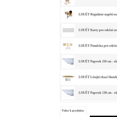
LOUËT Regulátor napětí osn
LOUËT Karty pro sekční sno
LOUËT Pomůcka pro sekční
LOUËT Paprsek 110 cm - rů
LOUËT Létající tkací člunek 
LOUËT Paprsek 130 cm - rů
Video k produktu