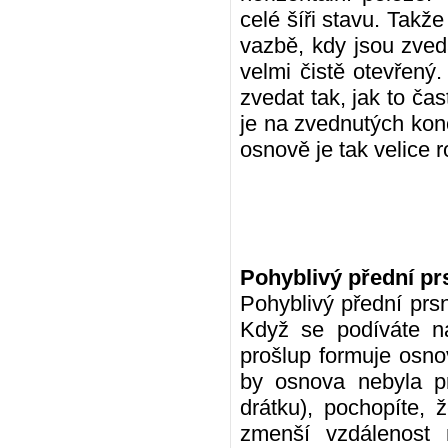
celé šíři stavu. Takže
vazbě, kdy jsou zvedá
velmi čistě otevřený
zvedat tak, jak to čas
je na zvednutých konc
osnově je tak velice
Pohyblivý přední pr
Pohyblivý přední prs
Když se podíváte na
prošlup formuje osno
by osnova nebyla p
drátku), pochopíte,
zmenší vzdálenost