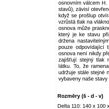
osnovním válcem H. K
stavů), závisí otevře
když se prošlup otví
vzrůstá tlak na vlákno
osnova může prasknou
který je ke stavu p
držena nastavitelný
pouze odpovídající 
osnova není nikdy př
zajišťují stejný tla
látku. To, že ramena
udržuje stále stejné
vybaveny naše stavy 
Rozměry (š - d - v)
Delta 110: 140 x 100 x