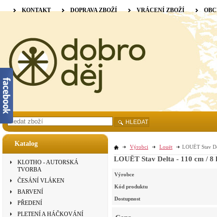
KONTAKT
DOPRAVA ZBOŽÍ
VRÁCENÍ ZBOŽÍ
OBC
HLEDAT
Katalog
Výrobci
Louët
LOUËT Stav Del
LOUËT Stav Delta - 110 cm / 8 l
KLOTHO - AUTORSKÁ
TVORBA
Výrobce
ČESÁNÍ VLÁKEN
Kód produktu
BARVENÍ
Dostupnost
PŘEDENÍ
PLETENÍ A HÁČKOVÁNÍ