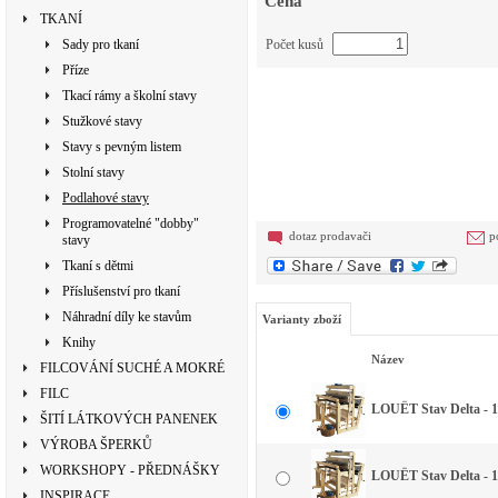
Cena
TKANÍ
Sady pro tkaní
Počet kusů
Příze
Tkací rámy a školní stavy
Stužkové stavy
Stavy s pevným listem
Stolní stavy
Podlahové stavy
Programovatelné "dobby"
dotaz prodavači
p
stavy
Tkaní s dětmi
Příslušenství pro tkaní
Náhradní díly ke stavům
Varianty zboží
Knihy
Název
FILCOVÁNÍ SUCHÉ A MOKRÉ
FILC
LOUËT Stav Delta - 11
ŠITÍ LÁTKOVÝCH PANENEK
VÝROBA ŠPERKŮ
WORKSHOPY - PŘEDNÁŠKY
LOUËT Stav Delta - 11
INSPIRACE