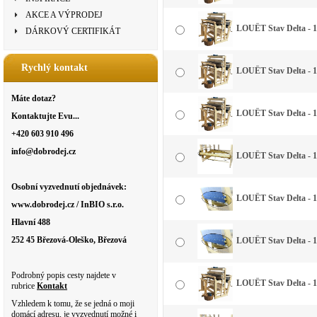
AKCE A VÝPRODEJ
LOUËT Stav Delta - 13
DÁRKOVÝ CERTIFIKÁT
Rychlý kontakt
LOUËT Stav Delta - 13
Máte dotaz?
LOUËT Stav Delta - 1
Kontaktujte Evu...
+420 603 910 496
info@dobrodej.cz
LOUËT Stav Delta - 
Osobní vyzvednutí objednávek:
LOUËT Stav Delta - 1
www.dobrodej.cz / InBIO s.r.o.
Hlavní 488
252 45 Březová-Oleško, Březová
LOUËT Stav Delta - 1
Podrobný popis cesty najdete v
LOUËT Stav Delta - 1
rubrice
Kontakt
Vzhledem k tomu, že se jedná o moji
domácí adresu, je vyzvednutí možné i