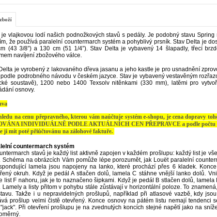
zboží
 je vlajkovou lodí našich podnožkových stavů s pedály. Je podobný stavu Sprin
tím, že používá paralelní countermarch systém a pohyblivý prsník. Stav Delta je dost
m (43 3/8”) a 130 cm (51 1/4”). Stav Delta je vybavený 14 šlapadly, třecí b
mem navíjení zbožového válce.
Delta je vyrobený z lakovaného dřeva jasanu a jeho kastle je pro usnadnění zprovo
t podle podrobného návodu v českém jazyce. Stav je vybavený vestavěným rozřaz
cké soustavě), 1200 nebo 1400 Texsolv nitěnkami (330 mm), latěmi pro vytvoř
ádání osnovy.
ava
hledu na cenu přepravného, kterou vám naúčtuje systém e-shopu, je cena dopravy toho
VÁNA INDIVIDUÁLNĚ PODLE AKTUÁLNÍCH CEN PŘEPRAVCE a podle počtu odesílan
e ji mít poté přiúčtovánu na zálohové faktuře.
lelní countermarch systém
untermarch stavů je každý list aktivně zapojen v každém prošlupu: každý list je v
. Schéma na obrázcích Vám pomůže lépe porozumět, jak Louët paralelní counterm
spondující lamela jsou napojeny na lanko, které prochází přes 6 kladek. Konce 
řený okruh. Když je pedál A stlačen dolů, lamela C stáhne vnější lanko dolů. 
e list F nahoru, jak je to naznačeno šipkami. Když je pedál B stlačen dolů, lamela 
. Lamely a listy přitom v pohybu stále zůstávají v horizontální poloze. To znamená
 stavu. Takže i u nepravidelných prošlupů, například při atlasové vazbě, kdy jsou
ává prošlup velmi čistě otevřený. Konce osnovy na pátém listu nemají tendenci se
 "jack". Při otevření prošlupu je na zvednutých koncích stejné napětí jako na sníž
oměrný.