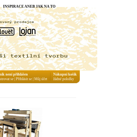
INSPIRACE ANEB JAK NA TO
ník není přihlášen
Nákupní košík
strovat se
|
Přihlásit se
|
Můj účet
žádné položky