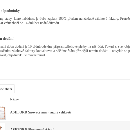
bní podmínky
ny stavy, které nabízíme, je třeba zaplatit 100% předem na základě zálohové faktury. Proto
t vrátit zboží do 14 dnů bez udání důvodu.
n dodání
lní doba dodání je 16 týdnů ode dne připsání zálohové platby na náš účet. Pokud si stav ob
zasláním zálohové faktury kontaktovat a sdělíme Vám přesnější termín dodání - obvykle s
ovat, objednávku je možné zrušit.
zné zboží
Název
ASHFORD Snovací rám - různé velikosti
ASHFORD Skrucovač třásní