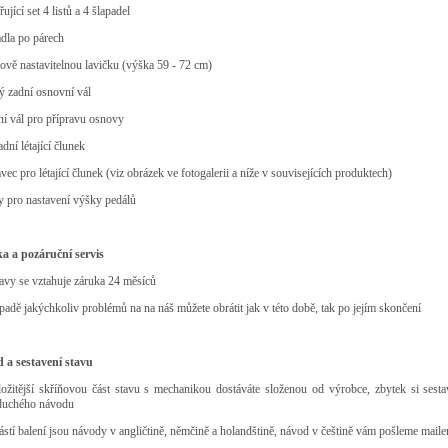
iřující set 4 listů a 4 šlapadel
adla po párech
ově nastavitelnou lavičku (výška 59 - 72 cm)
ý zadní osnovní vál
ní vál pro přípravu osnovy
adní létající člunek
avec pro létající člunek (viz obrázek ve fotogalerii a níže v souvisejících produktech)
y pro nastavení výšky pedálů
a a pozáruční servis
tavy se vztahuje záruka 24 měsíců
ípadě jakýchkoliv problémů na na náš můžete obrátit jak v této době, tak po jejím skončení
 a sestavení stavu
složitější skříňovou část stavu s mechanikou dostáváte složenou od výrobce, zbytek si sest
duchého návodu
ástí balení jsou návody v angličtině, němčině a holandštině, návod v češtině vám pošleme mail