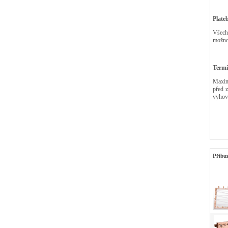
Plate
Všech
možnos
Termí
Maximá
před 
vyhov
Příbu