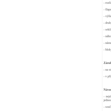
- rozš
- šlap
- výšk
- druh
- sekč
- náhr
- nást
- blok
Záruk
-
na s
- v př
Návod
- nej
jedno
- souč