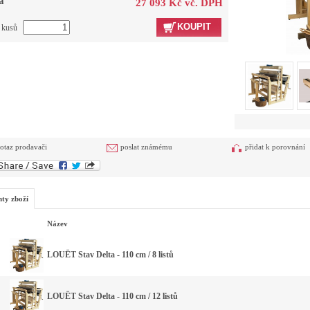
a
27 093 Kč vč. DPH
KOUPIT
t kusů
otaz prodavači
poslat známému
přidat k porovnání
nty zboží
Název
LOUËT Stav Delta - 110 cm / 8 listů
LOUËT Stav Delta - 110 cm / 12 listů