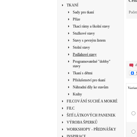
Cen
TKANÍ
Sady pro tkaní
Poče
Příze
Tkací rámy a školní stavy
Stužkové stavy
Stavy s pevným listem
Stolní stavy
Podlahové stavy
Programovatelné "dobby"
d
stavy
Tkaní s dětmi
Příslušenství pro tkaní
Náhradní díly ke stavům
Varia
Knihy
FILCOVÁNÍ SUCHÉ A MOKRÉ
FILC
ŠITÍ LÁTKOVÝCH PANENEK
VÝROBA ŠPERKŮ
WORKSHOPY - PŘEDNÁŠKY
INSPIRACE