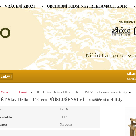
VRÁCENÍ ZBOŽÍ
OBCHODNÍ PODMÍNKY, REKLAMACE, GDPR
zákaz
HLEDAT
Zaregi
Výrobci
Louët
LOUËT Stav Delta - 110 cm PŘÍSLUŠENSTVÍ - rozšíření o 4 listy
T Stav Delta - 110 cm PŘÍSLUŠENSTVÍ - rozšíření o 4 listy
ce
Louët
roduktu
5117
pnost
Na dotaz