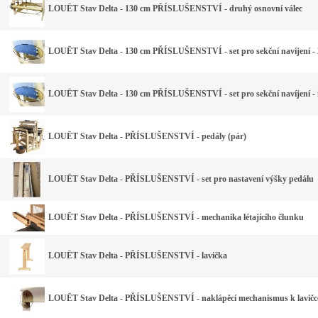
LOUËT Stav Delta - 130 cm PŘÍSLUŠENSTVÍ - druhý osnovní válec
LOUËT Stav Delta - 130 cm PŘÍSLUŠENSTVÍ - set pro sekční navíjení -
LOUËT Stav Delta - 130 cm PŘÍSLUŠENSTVÍ - set pro sekční navíjení - 
LOUËT Stav Delta - PŘÍSLUŠENSTVÍ - pedály (pár)
LOUËT Stav Delta - PŘÍSLUŠENSTVÍ - set pro nastavení výšky pedálu
LOUËT Stav Delta - PŘÍSLUŠENSTVÍ - mechanika létajícího člunku
LOUËT Stav Delta - PŘÍSLUŠENSTVÍ - lavička
LOUËT Stav Delta - PŘÍSLUŠENSTVÍ - naklápěcí mechanismus k lavičc