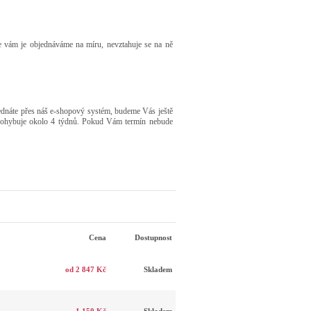
že vám je objednáváme na míru, nevztahuje se na ně
jednáte přes náš e-shopový systém, budeme Vás ještě
e pohybuje okolo 4 týdnů. Pokud Vám termín nebude
Cena
Dostupnost
od 2 847 Kč
Skladem