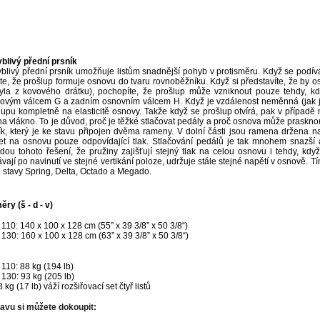
blivý přední prsník
blivý přední prsník umožňuje listům snadnější pohyb v protisměru. Když se podív
íte, že prošlup formuje osnovu do tvaru rovnoběžníku. Když si představíte, že by 
yla z kovového drátku), pochopíte, že prošlup může vzniknout pouze tehdy, k
ovým válcem G a zadním osnovním válcem H. Když je vzdálenost neměnná (jak je 
lupu kompletně na elasticitě osnovy. Takže když se prošlup otvírá, pak v případ
 na vlákno. To je důvod, proč je těžké stlačovat pedály a proč osnova může praskno
ík, který je ke stavu připojen dvěma rameny. V dolní části jsou ramena držena n
jet na osnovu pouze odpovídající tlak. Stlačování pedálů je tak mnohem snazší
dou tohoto řešení, že pružiny zajišťují stejný tlak na celou osnovu i tehdy, kd
ávají po navinutí ve stejné vertikání poloze, udržuje stále stejné napětí v osnově.
 stavy Spring, Delta, Octado a Megado.
ry (š - d - v)
 110: 140 x 100 x 128 cm (55” x 39 3/8” x 50 3/8“)
 130: 160 x 100 x 128 cm (63” x 39 3/8” x 50 3/8“)
 110: 88 kg (194 lb)
 130: 93 kg (205 lb)
 kg (17 lb) váží rozšiřovací set čtyř listů
avu si můžete dokoupit: