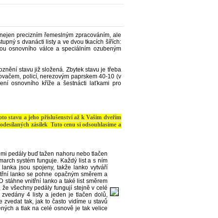
g nejen precizním řemeslným zpracováním, ale
upný s dvanácti listy a ve dvou tkacích šířích:
rzdou osnovního válce a speciálním ozubeným
znění stavu již složená. Zbytek stavu je třeba
ovačem, policí, nerezovým paprskem 40-10 (v
ení osnovního kříže a šestnácti laťkami pro
to stavu a jeho příslušenství až k Vašim dveřím
ých zásilek Tuto cenu si odsouhlasíme a
šemi pedály buď tažen nahoru nebo tlačen
arch systém funguje. Každý list a s ním
lanka jsou spojeny, takže lanko vytváří
Vnitřní lanko se pohne opačným směrem a
D stáhne vnitřní lanko a také list směrem
, že všechny pedály fungují stejně v celé
 zvedány 4 listy a jeden je tlačen dolů,
 zvedat tak, jak to často vidíme u stavů
ených a tlak na celé osnově je tak velice