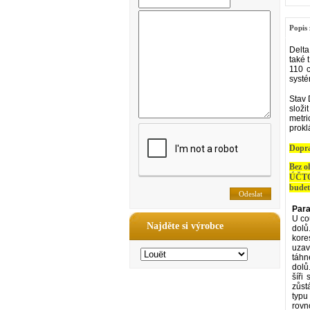
Popis 
Delta
také 
110 c
systé
Stav 
složi
metri
prokl
Dopr
Bez o
ÚČTO
budet
Para
U co
Najděte si výrobce
dolů
kore
uzav
táhn
dolů
šíři
zůst
typu
rovn