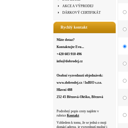
AKCE A VÝPRODEJ
DÁRKOVÝ CERTIFIKÁT
Rychlý kontakt
Máte dotaz?
Kontaktujte Evu...
+420 603 910 496
info@dobrodej.cz
Osobní vyzvednutí objednávek:
www.dobrodej.cz / InBIO s.r.o.
Hlavní 488
252 45 Březová-Oleško, Březová
Podrobný popis cesty najdete v
rubrice
Kontakt
Vzhledem k tomu, že se jedná o moji
domácí adresu, je vyzvednutí možné i