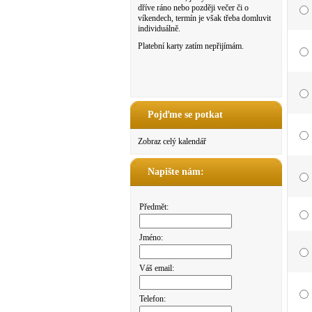
dříve ráno nebo později večer či o
víkendech, termín je však třeba domluvit
individuálně.
Platební karty zatím nepřijímám.
Pojďme se potkat
Zobraz celý kalendář
Napište nám:
Předmět:
Jméno:
Váš email:
Telefon: