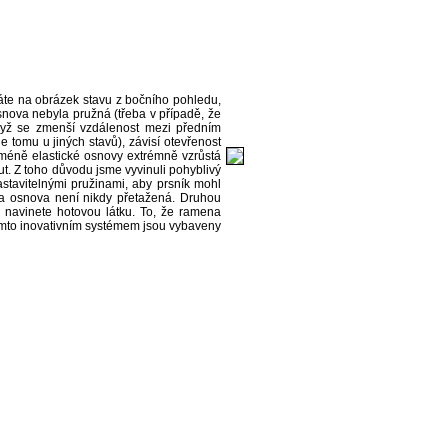
áte na obrázek stavu z bočního pohledu,
osnova nebyla pružná (třeba v případě, že
dyž se zmenší vzdálenost mezi předním
tomu u jiných stavů), závisí otevřenost
ě méně elastické osnovy extrémně vzrůstá
ut. Z toho důvodu jsme vyvinuli pohyblivý
astavitelnými pružinami, aby prsník mohl
 a osnova není nikdy přetažená. Druhou
yž navinete hotovou látku. To, že ramena
 Tímto inovativním systémem jsou vybaveny