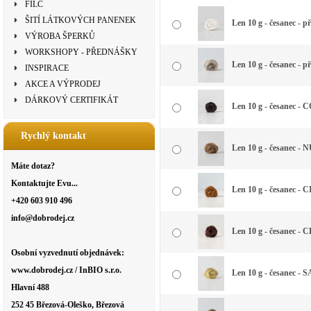
FILC
ŠITÍ LÁTKOVÝCH PANENEK
Len 10 g - česanec - př
VÝROBA ŠPERKŮ
WORKSHOPY - PŘEDNÁŠKY
Len 10 g - česanec - 
INSPIRACE
AKCE A VÝPRODEJ
DÁRKOVÝ CERTIFIKÁT
Len 10 g - česanec -
Rychlý kontakt
Len 10 g - česanec - 
Máte dotaz?
Kontaktujte Evu...
Len 10 g - česanec -
+420 603 910 496
info@dobrodej.cz
Len 10 g - česanec 
Osobní vyzvednutí objednávek:
www.dobrodej.cz / InBIO s.r.o.
Len 10 g - česanec - S
Hlavní 488
252 45 Březová-Oleško, Březová