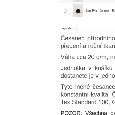
Len 10 g - česanec -
Popis zboží
Česanec přírodního
předení a ruční tkan
Váha cca 20 g/m, n
Jednotka v košíku 
dostanete je v jedno
Tyto lněné česance 
konstantní kvalita
Tex Standard 100,
POZOR: Všechna bar