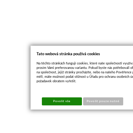
Tato webová stránka používá cookies
Na těchto stránkách fungují cookies, které naše společnosti využíva
prosím Vámi preferovanou variantu. Pokud byste nás potřebovali oh
na společnost, jejíž stránky procházíte, nebo na našeho Pověřence
měli, máte možnost podat stížnost u Úřadu pro ochranu osobních ú
požadavek obratem vyřešit.
Povolit vše
Povolit pouze nutné