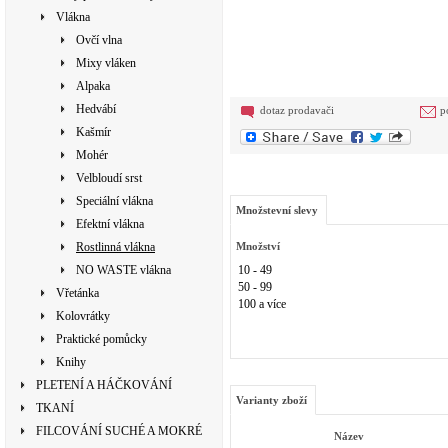
Vlákna
Ovčí vlna
Mixy vláken
Alpaka
Hedvábí
dotaz prodavači
p
Kašmír
Mohér
Velbloudí srst
Speciální vlákna
Množstevní slevy
Efektní vlákna
Rostlinná vlákna
Množství
NO WASTE vlákna
10 - 49
50 - 99
Vřetánka
100 a více
Kolovrátky
Praktické pomůcky
Knihy
PLETENÍ A HÁČKOVÁNÍ
Varianty zboží
TKANÍ
FILCOVÁNÍ SUCHÉ A MOKRÉ
Název