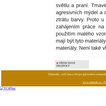
světlu a praní. Tmavé
agresivních mýdel a 
ztrátu barvy. Proto 
zahájením práce na 
použitím malého vzor
mají být tyto materiá
materiály. Není také 
PŘEDCHOZÍ
PRODUKT
Dobroděj - ovčí vlna a vše pro její tvořivé a řemesl
www.naturals.cz - Ob