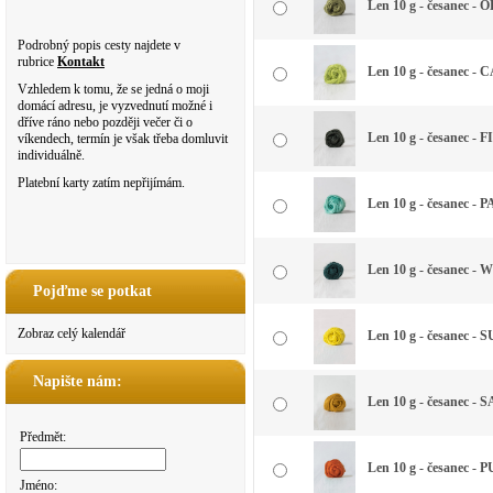
Len 10 g - česanec - 
Podrobný popis cesty najdete v
rubrice
Kontakt
Len 10 g - česanec 
Vzhledem k tomu, že se jedná o moji
domácí adresu, je vyzvednutí možné i
dříve ráno nebo později večer či o
Len 10 g - česanec - F
víkendech, termín je však třeba domluvit
individuálně.
Platební karty zatím nepřijímám.
Len 10 g - česanec -
Len 10 g - česanec -
Pojďme se potkat
Zobraz celý kalendář
Len 10 g - česanec - S
Napište nám:
Len 10 g - česanec -
Předmět:
Len 10 g - česanec -
Jméno: