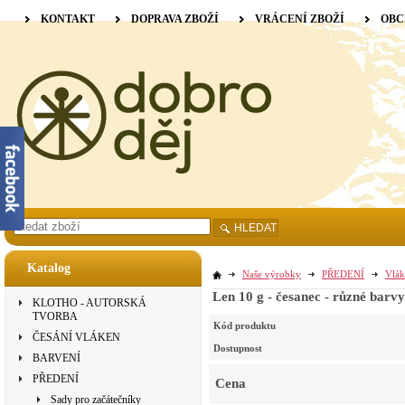
KONTAKT
DOPRAVA ZBOŽÍ
VRÁCENÍ ZBOŽÍ
OBC
HLEDAT
Katalog
Naše výrobky
PŘEDENÍ
Vlák
Len 10 g - česanec - různé barvy
KLOTHO - AUTORSKÁ
TVORBA
Kód produktu
ČESÁNÍ VLÁKEN
Dostupnost
BARVENÍ
PŘEDENÍ
Cena
Sady pro začátečníky