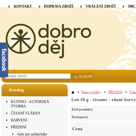
KONTAKT
DOPRAVA ZBOŽÍ
VRÁCENÍ ZBOŽÍ
OBC
HLEDAT
Katalog
Naše výrobky
PŘEDENÍ
Vlák
Len 10 g - česanec - různé barvy
KLOTHO - AUTORSKÁ
TVORBA
Kód produktu
ČESÁNÍ VLÁKEN
Dostupnost
BARVENÍ
PŘEDENÍ
Cena
Sady pro začátečníky