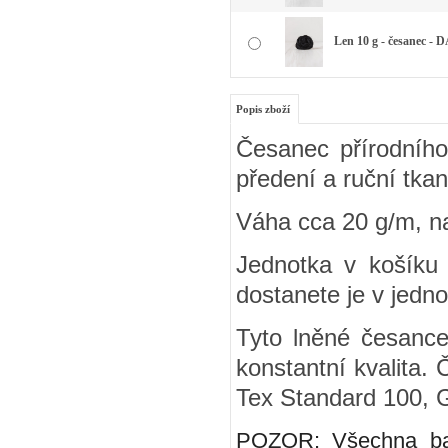
Len 10 g - česanec -
Popis zboží
Česanec přírodního
předení a ruční tkan
Váha cca 20 g/m, n
Jednotka v košíku 
dostanete je v jedno
Tyto lněné česance 
konstantní kvalita
Tex Standard 100,
POZOR: Všechna bar