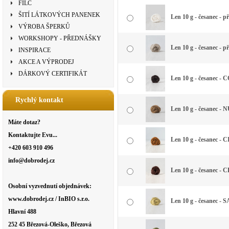
FILC
ŠITÍ LÁTKOVÝCH PANENEK
Len 10 g - česanec - př
VÝROBA ŠPERKŮ
WORKSHOPY - PŘEDNÁŠKY
Len 10 g - česanec - 
INSPIRACE
AKCE A VÝPRODEJ
DÁRKOVÝ CERTIFIKÁT
Len 10 g - česanec -
Rychlý kontakt
Len 10 g - česanec - 
Máte dotaz?
Kontaktujte Evu...
Len 10 g - česanec -
+420 603 910 496
info@dobrodej.cz
Len 10 g - česanec 
Osobní vyzvednutí objednávek:
www.dobrodej.cz / InBIO s.r.o.
Len 10 g - česanec - S
Hlavní 488
252 45 Březová-Oleško, Březová