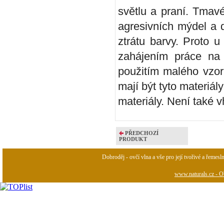
světlu a praní. Tmavé
agresivních mýdel a 
ztrátu barvy. Proto 
zahájením práce na 
použitím malého vzor
mají být tyto materiá
materiály. Není také 
PŘEDCHOZÍ
PRODUKT
Dobroděj - ovčí vlna a vše pro její tvořivé a řemesl
www.naturals.cz - Ob