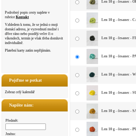
Len 10 g - česanec - 
Podrobný popis cesty najdete v
rubrice
Kontakt
Len 10 g - česanec 
Vzhledem k tomu, že se jedná o moji
domácí adresu, je vyzvednutí možné i
dříve ráno nebo později večer či o
Len 10 g - česanec - F
víkendech, termín je však třeba domluvit
individuálně.
Platební karty zatím nepřijímám.
Len 10 g - česanec -
Len 10 g - česanec -
Pojďme se potkat
Zobraz celý kalendář
Len 10 g - česanec - S
Napište nám:
Len 10 g - česanec -
Předmět:
Len 10 g - česanec -
Jméno: