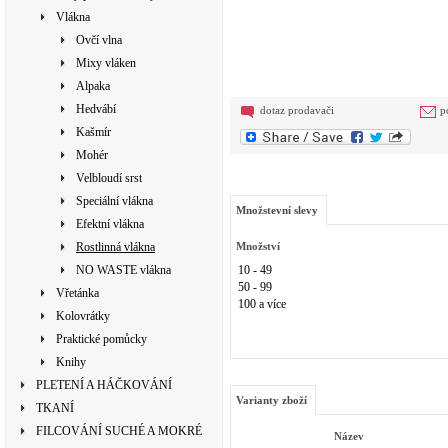
Vlákna
Ovčí vlna
Mixy vláken
Alpaka
Hedvábí
dotaz prodavači
p
Kašmír
Mohér
Velbloudí srst
Speciální vlákna
Množstevní slevy
Efektní vlákna
Rostlinná vlákna
Množství
NO WASTE vlákna
10 - 49
50 - 99
Vřetánka
100 a více
Kolovrátky
Praktické pomůcky
Knihy
PLETENÍ A HÁČKOVÁNÍ
Varianty zboží
TKANÍ
FILCOVÁNÍ SUCHÉ A MOKRÉ
Název