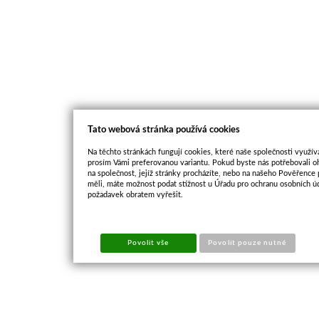
Tato webová stránka používá cookies
Na těchto stránkách fungují cookies, které naše společnosti využíva
prosím Vámi preferovanou variantu. Pokud byste nás potřebovali oh
na společnost, jejíž stránky procházíte, nebo na našeho Pověřence
měli, máte možnost podat stížnost u Úřadu pro ochranu osobních ú
požadavek obratem vyřešit.
Povolit vše
Povolit pouze nutné