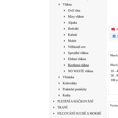
Vlákna
Ovčí vlna
Mixy vláken
Alpaka
Hedvábí
d
Kašmír
Mohér
Velbloudí srst
Speciální vlákna
Množs
Efektní vlákna
Rostlinná vlákna
Množs
NO WASTE vlákna
10 - 
50 - 
Vřetánka
100 a
Kolovrátky
Praktické pomůcky
Knihy
PLETENÍ A HÁČKOVÁNÍ
Varia
TKANÍ
FILCOVÁNÍ SUCHÉ A MOKRÉ