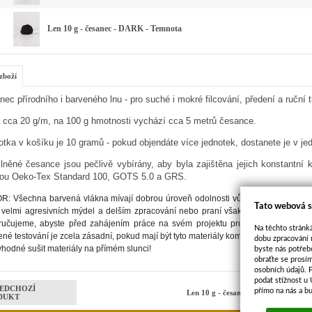
Len 10 g - česanec - DARK - Temnota
zboží
ec přírodního i barveného lnu - pro suché i mokré filcování, předení a ruční 
 cca 20 g/m, na 100 g hmotnosti vychází cca 5 metrů česance.
tka v košíku je 10 gramů - pokud objendáte více jednotek, dostanete je v je
 lněné česance jsou pečlivě vybírány, aby byla zajištěna jejich konstantní
ou Oeko-Tex Standard 100, GOTS 5.0 a GRS.
: Všechna barvená vlákna mívají dobrou úroveň odolnosti vůči světlu a praní. Tm
Tato webová s
velmi agresivních mýdel a delším zpracování nebo praní však mohou vykazovat z
učujeme, abyste před zahájením práce na svém projektu provedli test zpracov
Na těchto stránká
né testování je zcela zásadní, pokud mají být tyto materiály kombinovány s nebar
dobu zpracování 
vhodné sušit materiály na přímém slunci!
byste nás potřeb
obraťte se prosí
osobních údajů. 
podat stížnost u
EDCHOZÍ
přímo na nás a b
Len 10 g - česanec - různé barvy
DUKT