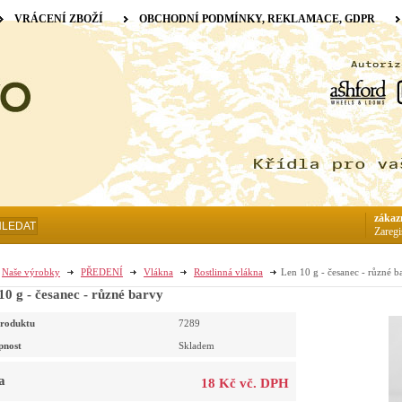
VRÁCENÍ ZBOŽÍ
OBCHODNÍ PODMÍNKY, REKLAMACE, GDPR
zákaz
HLEDAT
Zaregi
Naše výrobky
PŘEDENÍ
Vlákna
Rostlinná vlákna
Len 10 g - česanec - různé b
10 g - česanec - různé barvy
roduktu
7289
pnost
Skladem
a
18 Kč vč. DPH