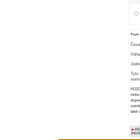
Popis 
Česan
Váha
Jedno
Tyto
norm
POZOR
nebo 
dopor
uvede
také 
PŘ
PRO