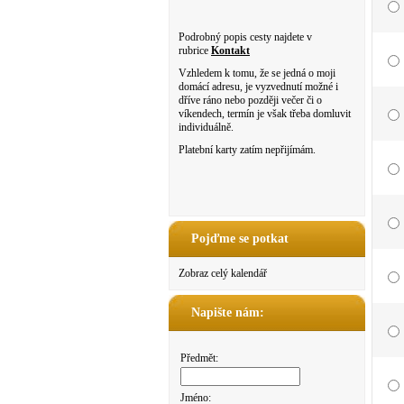
Podrobný popis cesty najdete v
rubrice
Kontakt
Vzhledem k tomu, že se jedná o moji
domácí adresu, je vyzvednutí možné i
dříve ráno nebo později večer či o
víkendech, termín je však třeba domluvit
individuálně.
Platební karty zatím nepřijímám.
Pojďme se potkat
Zobraz celý kalendář
Napište nám:
Předmět:
Jméno: