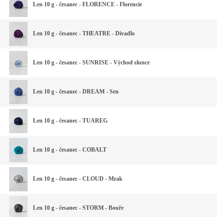
Len 10 g - česanec - FLORENCE - Florencie
Len 10 g - česanec - THEATRE - Divadlo
Len 10 g - česanec - SUNRISE - Východ slunce
Len 10 g - česanec - DREAM - Sen
Len 10 g - česanec - TUAREG
Len 10 g - česanec - COBALT
Len 10 g - česanec - CLOUD - Mrak
Len 10 g - česanec - STORM - Bouře