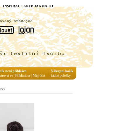
INSPIRACE ANEB JAK NA TO
ník není přihlášen
Nákupní košík
strovat se
|
Přihlásit se
|
Můj účet
žádné položky
arvy