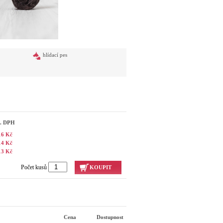
hlídací pes
č. DPH
16 Kč
14 Kč
13 Kč
Počet kusů
KOUPIT
Cena
Dostupnost