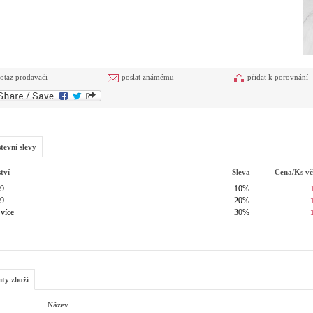
otaz prodavači
poslat známému
přidat k porovnání
tevní slevy
tví
Sleva
Cena/ks
v
49
10%
99
20%
 více
30%
nty zboží
Název