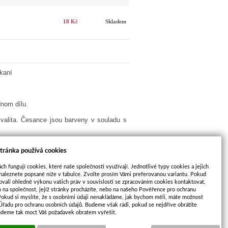
18 Kč
Skladem
tkaní
dnom dílu.
 kvalita. Česance jsou barveny v souladu s
avé a světlé barvy v přítomnosti alkalických
tránka používá cookies
trátu barvy. Proto u všech těchto materiálů
ání a praní s použitím malého vzorku. Výše
ch fungují cookies, které naše společnosti využívají. Jednotlivé typy cookies a jejich
venými nebo světle zbarvenými materiály. Není
naleznete popsané níže v tabulce. Zvolte prosím Vámi preferovanou variantu. Pokud
ovali ohledně výkonu vašich práv v souvislosti se zpracováním cookies kontaktovat,
m na společnost, jejíž stránky procházíte, nebo na našeho Pověřence pro ochranu
Pokud si myslíte, že s osobními údaji nenakládáme, jak bychom měli, máte možnost
 Úřadu pro ochranu osobních údajů. Budeme však rádi, pokud se nejdříve obrátíte
DALŠÍ
udeme tak moct Váš požadavek obratem vyřešit.
PRODUKT