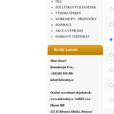
FILC
ŠITÍ LÁTKOVÝCH PANENEK
VÝROBA ŠPERKŮ
WORKSHOPY - PŘEDNÁŠKY
INSPIRACE
AKCE A VÝPRODEJ
DÁRKOVÝ CERTIFIKÁT
Rychlý kontakt
Máte dotaz?
Kontaktujte Evu...
+420 603 910 496
info@dobrodej.cz
Osobní vyzvednutí objednávek:
www.dobrodej.cz / InBIO s.r.o.
Hlavní 488
252 45 Březová-Oleško, Březová