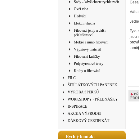
Sady - když chcete rychle začít
Česan
Ovčí vlna
Váha 
Hedvábí
Jedno
Efektní vlákna
Filcovací jehly a další
Tyto 
příslušenství
jsou 
Mokré a nuno filcování
prová
taměj
Výplňový materiál
Filcované kuličky
Polystyrenové tvary
Knihy o filcování
FILC
ŠITÍ LÁTKOVÝCH PANENEK
VÝROBA ŠPERKŮ
PŘ
PRO
WORKSHOPY - PŘEDNÁŠKY
INSPIRACE
AKCE A VÝPRODEJ
DÁRKOVÝ CERTIFIKÁT
Rychlý kontakt