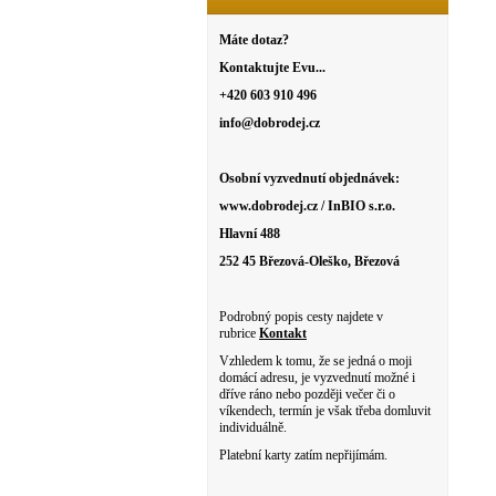
Máte dotaz?
Kontaktujte Evu...
+420 603 910 496
info@dobrodej.cz
Osobní vyzvednutí objednávek:
www.dobrodej.cz / InBIO s.r.o.
Hlavní 488
252 45 Březová-Oleško, Březová
Podrobný popis cesty najdete v
rubrice
Kontakt
Vzhledem k tomu, že se jedná o moji
domácí adresu, je vyzvednutí možné i
dříve ráno nebo později večer či o
víkendech, termín je však třeba domluvit
individuálně.
Platební karty zatím nepřijímám.