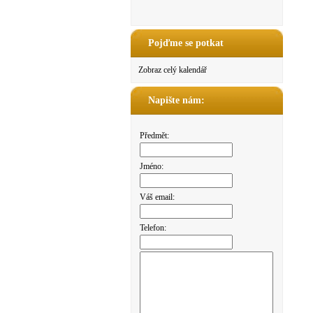
Pojďme se potkat
Zobraz celý kalendář
Napište nám:
Předmět:
Jméno:
Váš email:
Telefon: