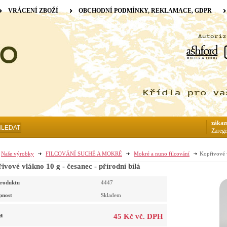
VRÁCENÍ ZBOŽÍ
OBCHODNÍ PODMÍNKY, REKLAMACE, GDPR
zákaz
HLEDAT
Zaregi
Naše výrobky
FILCOVÁNÍ SUCHÉ A MOKRÉ
Mokré a nuno filcování
Kopřivové v
ivové vlákno 10 g - česanec - přírodní bílá
roduktu
4447
pnost
Skladem
a
45 Kč vč. DPH