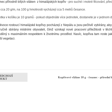
ec přírodně bílých vláken z himalájských kopřiv
- pro suché i mokré filcování, pře
cca 20 g/m, na 100 g hmotnosti vycházejí cca 5 metrů česance.
tka v košíku je 10 gramů - pokud objednáte více jednotek, dostanete je v jednom dí
divoce rostoucí himalájské kopřivy pocházejí z Nepálu a jsou pečlivě vybírány, aby
ručně sbírány místními obyvateli, čímž vznikají nové pracovní příležitosti v tě
děný s maximálním respektem k životnímu prostřed. Navíc, kopřiva tam roste ja
ší vegetaci.
EDCHOZÍ
Kopřivové vlákno 10 g - česanec - přírodní 
DUKT