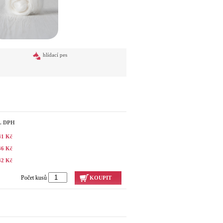
hlídací pes
č. DPH
41 Kč
36 Kč
32 Kč
Počet kusů
KOUPIT