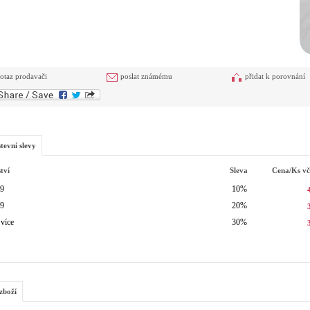
otaz prodavači
poslat známému
přidat k porovnání
tevní slevy
tví
Sleva
Cena/ks
v
49
10%
99
20%
 více
30%
zboží