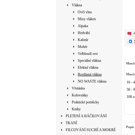
Vlákna
Ovčí vlna
Mixy vláken
Alpaka
Hedvábí
d
Kašmír
Mohér
Velbloudí srst
Speciální vlákna
Množs
Efektní vlákna
Rostlinná vlákna
Množs
NO WASTE vlákna
10 - 
Vřetánka
50 - 
Kolovrátky
100 a
Praktické pomůcky
Knihy
PLETENÍ A HÁČKOVÁNÍ
TKANÍ
Popis 
FILCOVÁNÍ SUCHÉ A MOKRÉ