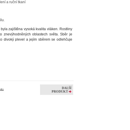
dení a ruční tkaní
lu.
 byla zajištěna vysoká kvalita vláken. R
ostliny
chto znevýhodněných oblastech světa. Sběr je
ko divoký plevel a jejím sběrem se odlehčuje
DALŠÍ
bílá
PRODUKT