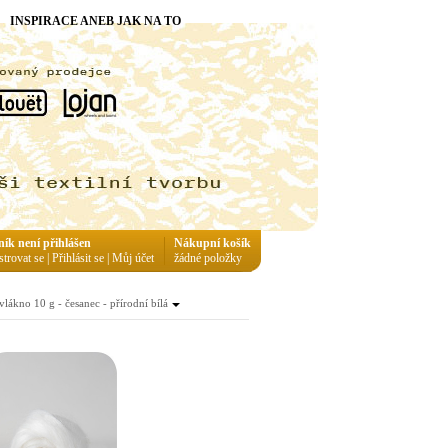
INSPIRACE ANEB JAK NA TO
ník není přihlášen
Nákupní košík
strovat se
|
Přihlásit se
|
Můj účet
žádné položky
lákno 10 g - česanec - přírodní bílá