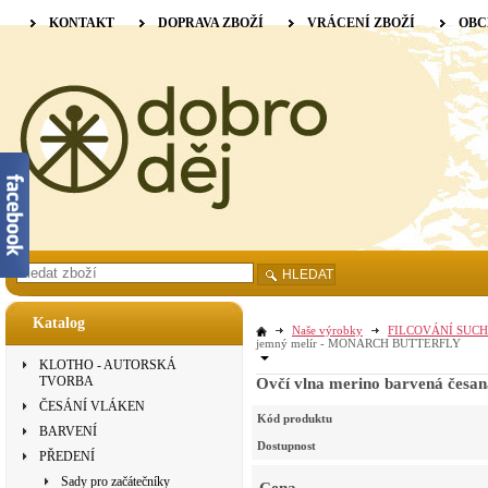
KONTAKT
DOPRAVA ZBOŽÍ
VRÁCENÍ ZBOŽÍ
OBC
HLEDAT
Katalog
Naše výrobky
FILCOVÁNÍ SUCH
jemný melír - MONARCH BUTTERFLY
KLOTHO - AUTORSKÁ
TVORBA
Ovčí vlna merino barvená če
ČESÁNÍ VLÁKEN
Kód produktu
BARVENÍ
Dostupnost
PŘEDENÍ
Sady pro začátečníky