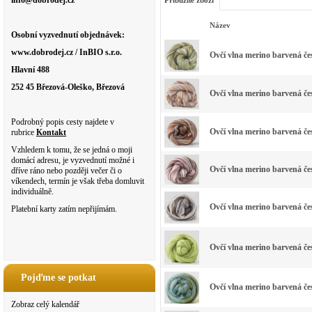
info@dobrodej.cz
Příbuzné zboží
Název
Osobní vyzvednutí objednávek:
www.dobrodej.cz / InBIO s.r.o.
Ovčí vlna merino barvená 
Hlavní 488
252 45 Březová-Oleško, Březová
Ovčí vlna merino barvená 
Podrobný popis cesty najdete v
Ovčí vlna merino barvená
rubrice
Kontakt
Vzhledem k tomu, že se jedná o moji
domácí adresu, je vyzvednutí možné i
Ovčí vlna merino barvená 
dříve ráno nebo později večer či o
víkendech, termín je však třeba domluvit
individuálně.
Ovčí vlna merino barvená 
Platební karty zatím nepřijímám.
Ovčí vlna merino barvená 
Pojďme se potkat
Ovčí vlna merino barvená 
Zobraz celý kalendář