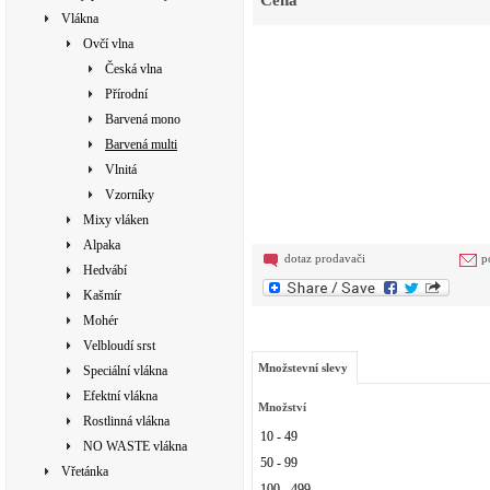
Cena
Vlákna
Ovčí vlna
Česká vlna
Přírodní
Barvená mono
Barvená multi
Vlnitá
Vzorníky
Mixy vláken
Alpaka
dotaz prodavači
p
Hedvábí
Kašmír
Mohér
Velbloudí srst
Množstevní slevy
Speciální vlákna
Efektní vlákna
Množství
Rostlinná vlákna
10 - 49
NO WASTE vlákna
50 - 99
Vřetánka
100 - 499