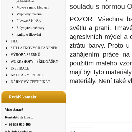
příslušenství
souladu s normou 
Mokré a nuno filcování
Výplňový materiál
POZOR: Všechna bar
Filcované kuličky
světlu a praní. Tmavé
Polystyrenové tvary
Knihy o filcování
agresivních mýdel a 
FILC
ztrátu barvy. Proto 
ŠITÍ LÁTKOVÝCH PANENEK
zahájením práce na 
VÝROBA ŠPERKŮ
WORKSHOPY - PŘEDNÁŠKY
použitím malého vzor
INSPIRACE
mají být tyto materiá
AKCE A VÝPRODEJ
materiály. Není také 
DÁRKOVÝ CERTIFIKÁT
Rychlý kontakt
Máte dotaz?
Kontaktujte Evu...
+420 603 910 496