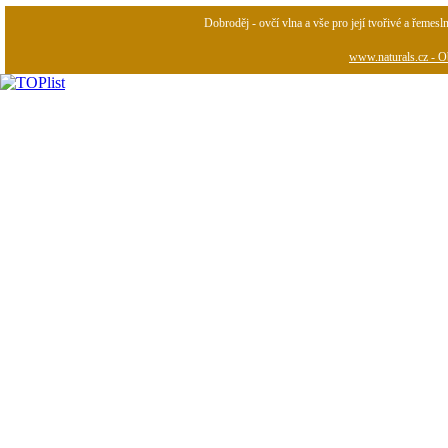
Dobroděj - ovčí vlna a vše pro její tvořivé a řemesl
www.naturals.cz - Ob