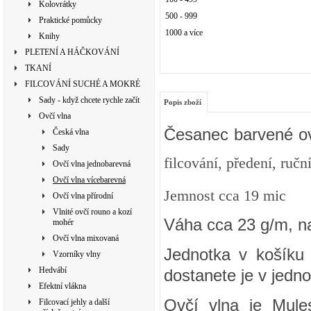
Kolovrátky
500 - 999
Praktické pomůcky
1000 a více
Knihy
PLETENÍ A HÁČKOVÁNÍ
TKANÍ
FILCOVÁNÍ SUCHÉ A MOKRÉ
Sady - když chcete rychle začít
Popis zboží
Ovčí vlna
Česanec barvené ov
Česká vlna
Sady
filcování, předení, ručn
Ovčí vlna jednobarevná
Ovčí vlna vícebarevná
Jemnost cca 19 mic
Ovčí vlna přírodní
Vlnité ovčí rouno a kozí
Váha cca 23 g/m, n
mohér
Ovčí vlna mixovaná
Jednotka v košíku 
Vzorníky vlny
Hedvábí
dostanete je v jedno
Efektní vlákna
Ovčí vlna je Mule
Filcovací jehly a další