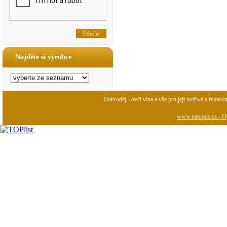
Najděte si výrobce
Dobroděj - ovčí vlna a vše pro její tvořivé a řemesl
www.naturals.cz - Ob