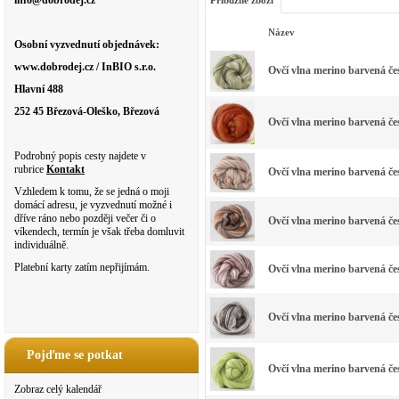
info@dobrodej.cz
Příbuzné zboží
Název
Osobní vyzvednutí objednávek:
www.dobrodej.cz / InBIO s.r.o.
Ovčí vlna merino barvená 
Hlavní 488
252 45 Březová-Oleško, Březová
Ovčí vlna merino barvená
Podrobný popis cesty najdete v
rubrice
Kontakt
Ovčí vlna merino barvená 
Vzhledem k tomu, že se jedná o moji
domácí adresu, je vyzvednutí možné i
dříve ráno nebo později večer či o
Ovčí vlna merino barvená
víkendech, termín je však třeba domluvit
individuálně.
Platební karty zatím nepřijímám.
Ovčí vlna merino barvená 
Ovčí vlna merino barvená 
Pojďme se potkat
Ovčí vlna merino barvená 
Zobraz celý kalendář