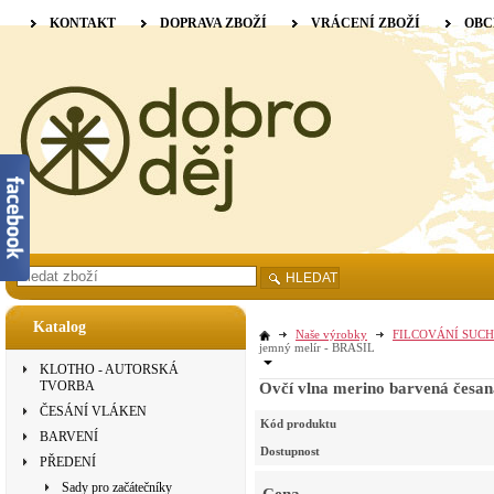
KONTAKT
DOPRAVA ZBOŽÍ
VRÁCENÍ ZBOŽÍ
OBC
HLEDAT
Katalog
Naše výrobky
FILCOVÁNÍ SUCH
jemný melír - BRASIL
KLOTHO - AUTORSKÁ
TVORBA
Ovčí vlna merino barvená česa
ČESÁNÍ VLÁKEN
Kód produktu
BARVENÍ
Dostupnost
PŘEDENÍ
Sady pro začátečníky