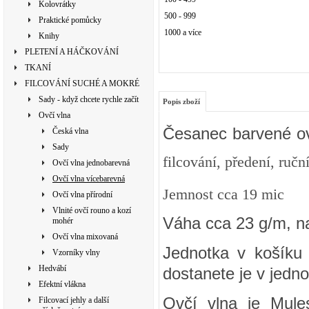
Kolovrátky
500 - 999
Praktické pomůcky
1000 a více
Knihy
PLETENÍ A HÁČKOVÁNÍ
TKANÍ
FILCOVÁNÍ SUCHÉ A MOKRÉ
Sady - když chcete rychle začít
Popis zboží
Ovčí vlna
Česanec barvené ov
Česká vlna
Sady
filcování, předení, ručn
Ovčí vlna jednobarevná
Ovčí vlna vícebarevná
Jemnost cca 19 mic
Ovčí vlna přírodní
Vlnité ovčí rouno a kozí
Váha cca 23 g/m, n
mohér
Ovčí vlna mixovaná
Jednotka v košíku 
Vzorníky vlny
Hedvábí
dostanete je v jedno
Efektní vlákna
Ovčí vlna je Mule
Filcovací jehly a další