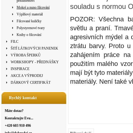
příslušenství
souladu s normou 
Mokré a nuno filcování
Výplňový materiál
POZOR: Všechna bar
Filcované kuličky
světlu a praní. Tmavé
Polystyrenové tvary
Knihy o filcování
agresivních mýdel a 
FILC
ztrátu barvy. Proto 
ŠITÍ LÁTKOVÝCH PANENEK
zahájením práce na 
VÝROBA ŠPERKŮ
WORKSHOPY - PŘEDNÁŠKY
použitím malého vzor
INSPIRACE
mají být tyto materiá
AKCE A VÝPRODEJ
materiály. Není také 
DÁRKOVÝ CERTIFIKÁT
Rychlý kontakt
Máte dotaz?
Kontaktujte Evu...
+420 603 910 496