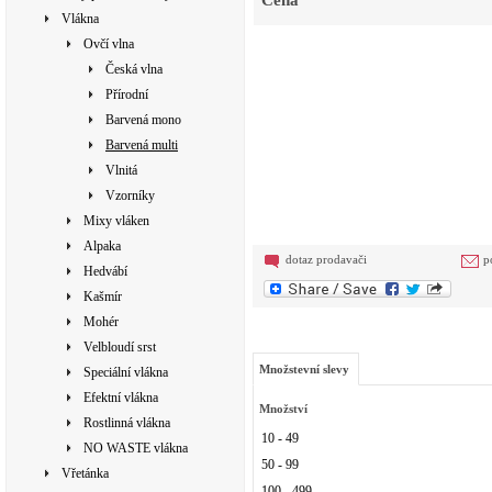
Cena
Vlákna
Ovčí vlna
Česká vlna
Přírodní
Barvená mono
Barvená multi
Vlnitá
Vzorníky
Mixy vláken
Alpaka
dotaz prodavači
p
Hedvábí
Kašmír
Mohér
Velbloudí srst
Množstevní slevy
Speciální vlákna
Efektní vlákna
Množství
Rostlinná vlákna
10 - 49
NO WASTE vlákna
50 - 99
Vřetánka
100 - 499