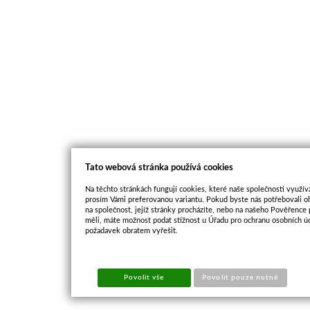
Tato webová stránka používá cookies
Na těchto stránkách fungují cookies, které naše společnosti využíva
prosím Vámi preferovanou variantu. Pokud byste nás potřebovali oh
na společnost, jejíž stránky procházíte, nebo na našeho Pověřence
měli, máte možnost podat stížnost u Úřadu pro ochranu osobních ú
požadavek obratem vyřešit.
Povolit vše
Povolit pouze nutné