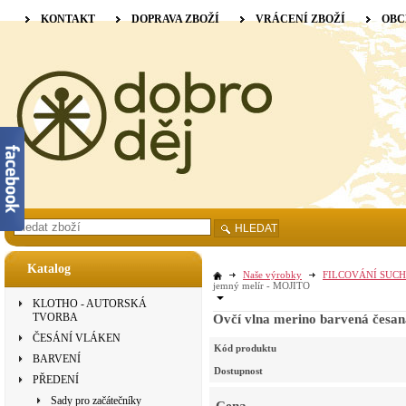
KONTAKT
DOPRAVA ZBOŽÍ
VRÁCENÍ ZBOŽÍ
OBC
HLEDAT
Katalog
Naše výrobky
FILCOVÁNÍ SUCH
jemný melír - MOJITO
KLOTHO - AUTORSKÁ
TVORBA
Ovčí vlna merino barvená česa
ČESÁNÍ VLÁKEN
Kód produktu
BARVENÍ
Dostupnost
PŘEDENÍ
Sady pro začátečníky