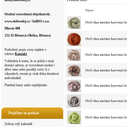
info@dobrodej.cz
Příbuzné zboží
Název
Osobní vyzvednutí objednávek:
www.dobrodej.cz / InBIO s.r.o.
Ovčí vlna merino barvená 
Hlavní 488
252 45 Březová-Oleško, Březová
Ovčí vlna merino barvená
Podrobný popis cesty najdete v
rubrice
Kontakt
Ovčí vlna merino barvená 
Vzhledem k tomu, že se jedná o moji
domácí adresu, je vyzvednutí možné i
dříve ráno nebo později večer či o
Ovčí vlna merino barvená
víkendech, termín je však třeba domluvit
individuálně.
Platební karty zatím nepřijímám.
Ovčí vlna merino barvená 
Ovčí vlna merino barvená 
Pojďme se potkat
Ovčí vlna merino barvená 
Zobraz celý kalendář