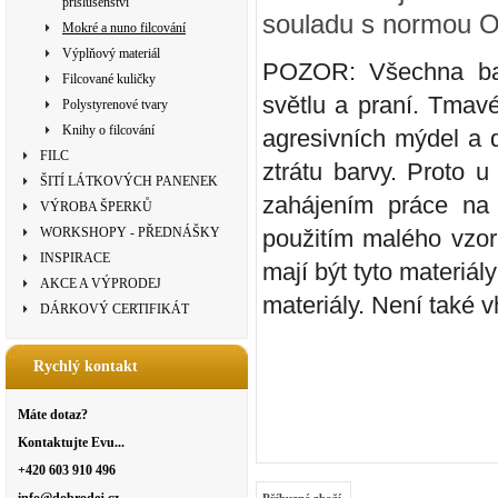
příslušenství
souladu s normou 
Mokré a nuno filcování
Výplňový materiál
POZOR: Všechna bar
Filcované kuličky
světlu a praní. Tmavé
Polystyrenové tvary
Knihy o filcování
agresivních mýdel a 
FILC
ztrátu barvy. Proto 
ŠITÍ LÁTKOVÝCH PANENEK
zahájením práce na 
VÝROBA ŠPERKŮ
WORKSHOPY - PŘEDNÁŠKY
použitím malého vzor
INSPIRACE
mají být tyto materiá
AKCE A VÝPRODEJ
materiály. Není také 
DÁRKOVÝ CERTIFIKÁT
Rychlý kontakt
Máte dotaz?
Kontaktujte Evu...
+420 603 910 496