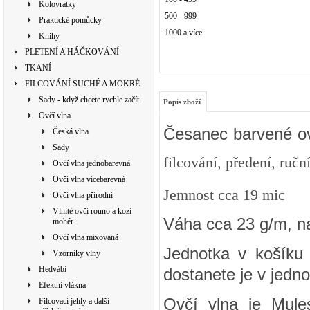
Kolovrátky
500 - 999
Praktické pomůcky
1000 a více
Knihy
PLETENÍ A HÁČKOVÁNÍ
TKANÍ
FILCOVÁNÍ SUCHÉ A MOKRÉ
Sady - když chcete rychle začít
Popis zboží
Ovčí vlna
Česanec barvené ov
Česká vlna
Sady
filcování, předení, ručn
Ovčí vlna jednobarevná
Ovčí vlna vícebarevná
Jemnost cca 19 mic
Ovčí vlna přírodní
Vlnité ovčí rouno a kozí
Váha cca 23 g/m, n
mohér
Ovčí vlna mixovaná
Jednotka v košíku 
Vzorníky vlny
Hedvábí
dostanete je v jedno
Efektní vlákna
Ovčí vlna je Mule
Filcovací jehly a další