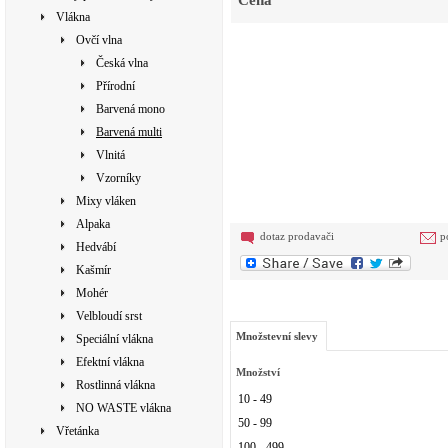
Cena
Vlákna
Ovčí vlna
Česká vlna
Přírodní
Barvená mono
Barvená multi
Vlnitá
Vzorníky
Mixy vláken
Alpaka
dotaz prodavači
p
Hedvábí
Kašmír
Mohér
Velbloudí srst
Množstevní slevy
Speciální vlákna
Efektní vlákna
Množství
Rostlinná vlákna
10 - 49
NO WASTE vlákna
50 - 99
Vřetánka
100 - 499