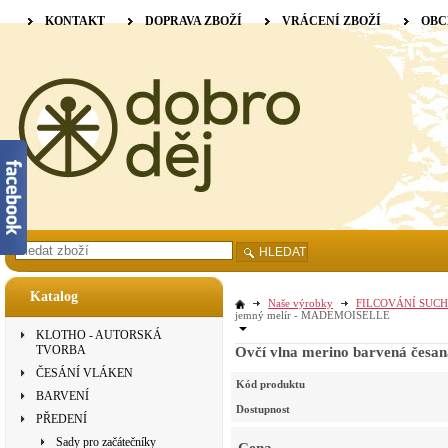
KONTAKT
DOPRAVA ZBOŽÍ
VRÁCENÍ ZBOŽÍ
OBC
HLEDAT
Katalog
Naše výrobky
FILCOVÁNÍ SUCH
jemný melír - MADEMOISELLE
KLOTHO - AUTORSKÁ
TVORBA
Ovčí vlna merino barvená če
ČESÁNÍ VLÁKEN
Kód produktu
BARVENÍ
Dostupnost
PŘEDENÍ
Sady pro začátečníky