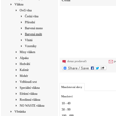
Cena
Vlákna
Ovčí vlna
Česká vlna
Přírodní
Barvená mono
Barvená multi
Vlnitá
Vzorníky
Mixy vláken
Alpaka
dotaz prodavači
p
Hedvábí
Kašmír
Mohér
Velbloudí srst
Množstevní slevy
Speciální vlákna
Efektní vlákna
Množství
Rostlinná vlákna
10 - 49
NO WASTE vlákna
50 - 99
Vřetánka
100 - 499