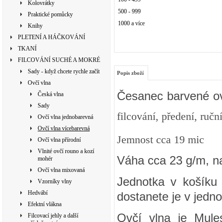
Kolovrátky
500 - 999
Praktické pomůcky
1000 a více
Knihy
PLETENÍ A HÁČKOVÁNÍ
TKANÍ
FILCOVÁNÍ SUCHÉ A MOKRÉ
Sady - když chcete rychle začít
Popis zboží
Ovčí vlna
Česanec barvené ov
Česká vlna
Sady
filcování, předení, ručn
Ovčí vlna jednobarevná
Ovčí vlna vícebarevná
Jemnost cca 19 mic
Ovčí vlna přírodní
Vlnité ovčí rouno a kozí
Váha cca 23 g/m, n
mohér
Ovčí vlna mixovaná
Jednotka v košíku 
Vzorníky vlny
Hedvábí
dostanete je v jedno
Efektní vlákna
Ovčí vlna je Mule
Filcovací jehly a další