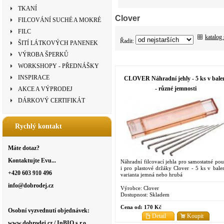
TKANÍ
Clover
FILCOVÁNÍ SUCHÉ A MOKRÉ
FILC
katalog
Řadit:
ŠITÍ LÁTKOVÝCH PANENEK
VÝROBA ŠPERKŮ
WORKSHOPY - PŘEDNÁŠKY
INSPIRACE
CLOVER Náhradní jehly - 5 ks v bale
- různé jemnosti
AKCE A VÝPRODEJ
DÁRKOVÝ CERTIFIKÁT
Rychlý kontakt
Máte dotaz?
Kontaktujte Evu...
Náhradní filcovací jehla pro samostatné použ
i pro plastové držáky Clover - 5 ks v balen
+420 603 910 496
varianta jemná nebo hrubá
info@dobrodej.cz
Výrobce:
Clover
Dostupnost:
Skladem
Cena od:
170 Kč
Osobní vyzvednutí objednávek:
Detail
Koupit
www.dobrodej.cz / InBIO s.r.o.