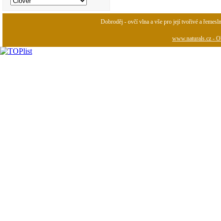
Dobroděj - ovčí vlna a vše pro její tvořivé a řemesl
www.naturals.cz - Ob