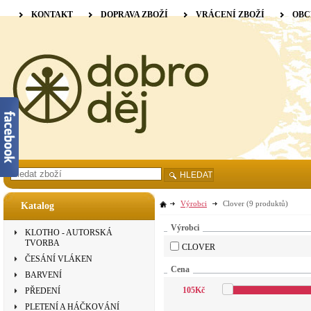
KONTAKT
DOPRAVA ZBOŽÍ
VRÁCENÍ ZBOŽÍ
OBC
HLEDAT
Výrobci
Clover
(9 produktů)
Katalog
Výrobci
KLOTHO - AUTORSKÁ
TVORBA
CLOVER
ČESÁNÍ VLÁKEN
Cena
BARVENÍ
105
Kč
PŘEDENÍ
PLETENÍ A HÁČKOVÁNÍ