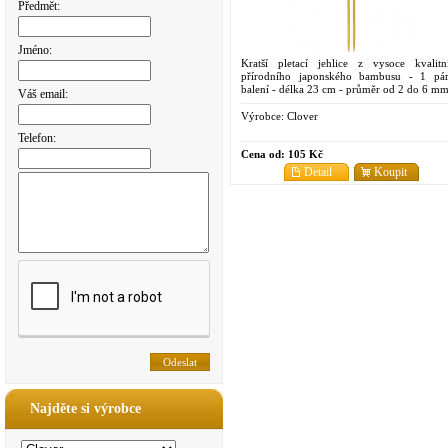
Předmět:
Jméno:
Kratší pletací jehlice z vysoce kvalitn
přírodního japonského bambusu - 1 pá
balení - délka 23 cm - průměr od 2 do 6 m
Váš email:
Výrobce:
Clover
Telefon:
Cena od:
105 Kč
Detail
Koupit
Najděte si výrobce