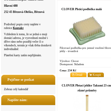
Hlavní 488
CLOVER Plsticí podložka malá
252 45 Březová-Oleško, Březová
Podrobný popis cesty najdete v
rubrice
Kontakt
Vzhledem k tomu, že se jedná o moji
domácí adresu, je vyzvednutí možné i
dříve ráno nebo později večer či o
víkendech, termín je však třeba domluvit
Filcovací podložka pro jemné vnoření filcov
individuálně.
jehly - trvanlivá
Platební karty zatím nepřijímám.
Výrobce:
Clover
Dostupnost:
Skladem
Cena:
234 Kč
Detail
Koupit
Pojďme se potkat
CLOVER Pletací jehlice Takumi 23 cm
Zobraz celý kalendář
různé průměry
Napište nám: