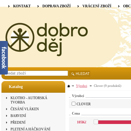
KONTAKT
DOPRAVA ZBOŽÍ
VRÁCENÍ ZBOŽÍ
OBC
HLEDAT
Výrobci
Clover
(9 produktů)
Katalog
Výrobci
KLOTHO - AUTORSKÁ
TVORBA
CLOVER
ČESÁNÍ VLÁKEN
Cena
BARVENÍ
105
Kč
PŘEDENÍ
PLETENÍ A HÁČKOVÁNÍ