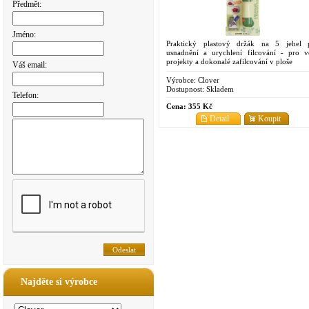
Předmět:
Jméno:
Praktický plastový držák na 5 jehel 
usnadnění a urychlení filcování - pro vě
projekty a dokonalé zafilcování v ploše
Váš email:
Výrobce:
Clover
Dostupnost:
Skladem
Telefon:
Cena:
355 Kč
Detail
Koupit
Najděte si výrobce