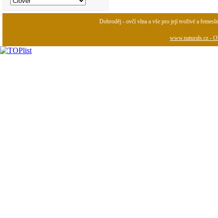
Dobroděj - ovčí vlna a vše pro její tvořivé a řemesl
www.naturals.cz - Ob