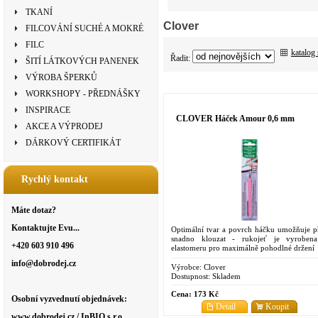
TKANÍ
Clover
FILCOVÁNÍ SUCHÉ A MOKRÉ
FILC
katalog
Řadit:
ŠITÍ LÁTKOVÝCH PANENEK
VÝROBA ŠPERKŮ
WORKSHOPY - PŘEDNÁŠKY
INSPIRACE
CLOVER Háček Amour 0,6 mm
AKCE A VÝPRODEJ
DÁRKOVÝ CERTIFIKÁT
Rychlý kontakt
Máte dotaz?
Kontaktujte Evu...
Optimální tvar a povrch háčku umožňuje př
snadno klouzat - rukojeť je vyroben
+420 603 910 496
elastomeru pro maximálně pohodlné držení
info@dobrodej.cz
Výrobce:
Clover
Dostupnost:
Skladem
Cena:
173 Kč
Osobní vyzvednutí objednávek:
Detail
Koupit
www.dobrodej.cz / InBIO s.r.o.