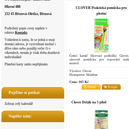
Hlavní 488
CLOVER Praktická pomůcka pro
plstění
252 45 Březová-Oleško, Březová
Podrobný popis cesty najdete v
rubrice
Kontakt
Vzhledem k tomu, že se jedná o moji
domácí adresu, je vyzvednutí možné i
dříve ráno nebo později večer či o
víkendech, termín je však třeba domluvit
Čistící kartáč filcovací podložky Clover
individuálně.
zároveň pomůcka pro tvarování mal
motivů
Platební karty zatím nepřijímám.
Výrobce:
Clover
Dostupnost:
Skladem
Cena:
165 Kč
Detail
Koupit
Pojďme se potkat
Clover Držák na 5 jehel
Zobraz celý kalendář
Napište nám: