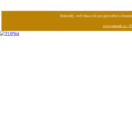
Dobroděj - ovčí vlna a vše pro její tvořivé a řemesl
www.naturals.cz - Ob