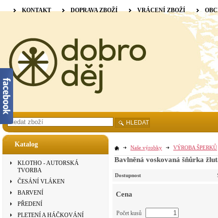
KONTAKT
DOPRAVA ZBOŽÍ
VRÁCENÍ ZBOŽÍ
OBC
HLEDAT
Katalog
Naše výrobky
VÝROBA ŠPERKŮ
Bavlněná voskovaná šňůrka žlut
KLOTHO - AUTORSKÁ
TVORBA
Dostupnost
ČESÁNÍ VLÁKEN
BARVENÍ
Cena
PŘEDENÍ
Počet kusů
PLETENÍ A HÁČKOVÁNÍ