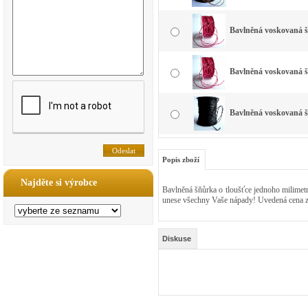
Bavlněná voskovaná š
Bavlněná voskovaná 
Bavlněná voskovaná 
Popis zboží
Najděte si výrobce
Bavlněná šňůrka o tloušťce jednoho milimetr
unese všechny Vaše nápady! Uvedená cena z
Diskuse