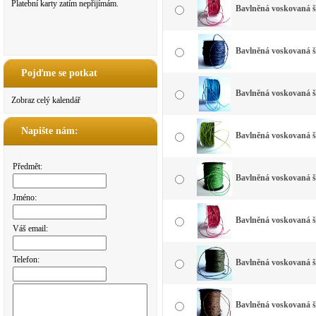
Platební karty zatím nepřijímám.
Bavlněná voskovaná š
Bavlněná voskovaná 
Pojďme se potkat
Bavlněná voskovaná š
Zobraz celý kalendář
Napište nám:
Bavlněná voskovaná š
Předmět:
Bavlněná voskovaná š
Jméno:
Bavlněná voskovaná š
Váš email:
Telefon:
Bavlněná voskovaná š
Bavlněná voskovaná š