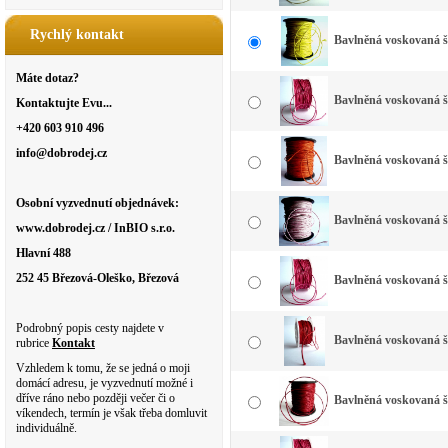
Rychlý kontakt
Bavlněná voskovaná š
Máte dotaz?
Bavlněná voskovaná šň
Kontaktujte Evu...
+420 603 910 496
info@dobrodej.cz
Bavlněná voskovaná 
Osobní vyzvednutí objednávek:
Bavlněná voskovaná š
www.dobrodej.cz / InBIO s.r.o.
Hlavní 488
252 45 Březová-Oleško, Březová
Bavlněná voskovaná 
Podrobný popis cesty najdete v
Bavlněná voskovaná š
rubrice
Kontakt
Vzhledem k tomu, že se jedná o moji
domácí adresu, je vyzvednutí možné i
dříve ráno nebo později večer či o
Bavlněná voskovaná 
víkendech, termín je však třeba domluvit
individuálně.