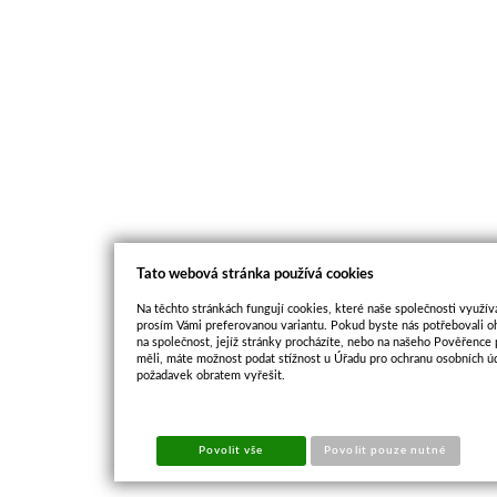
Tato webová stránka používá cookies
Na těchto stránkách fungují cookies, které naše společnosti využíva
prosím Vámi preferovanou variantu. Pokud byste nás potřebovali oh
na společnost, jejíž stránky procházíte, nebo na našeho Pověřence
měli, máte možnost podat stížnost u Úřadu pro ochranu osobních ú
požadavek obratem vyřešit.
Povolit vše
Povolit pouze nutné