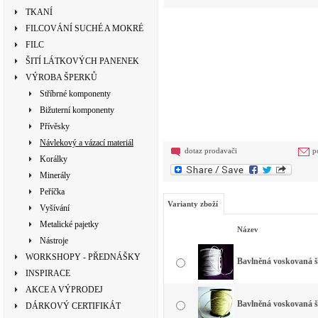
TKANÍ
FILCOVÁNÍ SUCHÉ A MOKRÉ
FILC
ŠITÍ LÁTKOVÝCH PANENEK
VÝROBA ŠPERKŮ
Stříbrné komponenty
Bižuterní komponenty
Přívěsky
Návlekový a vázací materiál
dotaz prodavači
p
Korálky
Minerály
Peříčka
Varianty zboží
Vyšívání
Metalické pajetky
Název
Nástroje
WORKSHOPY - PŘEDNÁŠKY
Bavlněná voskovaná š
INSPIRACE
AKCE A VÝPRODEJ
Bavlněná voskovaná šň
DÁRKOVÝ CERTIFIKÁT