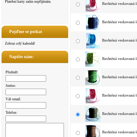
Platební karty zatím nepřijímám.
Bavlněná voskovaná š
Bavlněná voskovaná 
Pojďme se potkat
Bavlněná voskovaná š
Zobraz celý kalendář
Napište nám:
Bavlněná voskovaná š
Předmět:
Bavlněná voskovaná š
Jméno:
Bavlněná voskovaná š
Váš email:
Telefon:
Bavlněná voskovaná š
Bavlněná voskovaná š