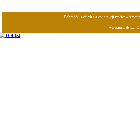
Dobroděj - ovčí vlna a vše pro její tvořivé a řemesl
www.naturals.cz - Ob