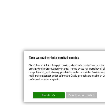
Tato webová stránka používá cookies
Na těchto stránkách fungují cookies, které naše společnosti využíva
prosím Vámi preferovanou variantu. Pokud byste nás potřebovali oh
na společnost, jejíž stránky procházíte, nebo na našeho Pověřence
měli, máte možnost podat stížnost u Úřadu pro ochranu osobních ú
požadavek obratem vyřešit.
Povolit vše
Povolit pouze nutné