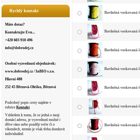
Rychlý kontakt
Bavlněná voskovaná š
Máte dotaz?
Bavlněná voskovaná šň
Kontaktujte Evu...
+420 603 910 496
info@dobrodej.cz
Bavlněná voskovaná 
Osobní vyzvednutí objednávek:
Bavlněná voskovaná š
www.dobrodej.cz / InBIO s.r.o.
Hlavní 488
252 45 Březová-Oleško, Březová
Bavlněná voskovaná 
Podrobný popis cesty najdete v
Bavlněná voskovaná š
rubrice
Kontakt
Vzhledem k tomu, že se jedná o moji
domácí adresu, je vyzvednutí možné i
dříve ráno nebo později večer či o
Bavlněná voskovaná 
víkendech, termín je však třeba domluvit
individuálně.