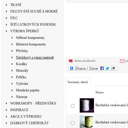
TKANÍ
FILCOVÁNÍ SUCHÉ A MOKRÉ
FILC
ŠITÍ LÁTKOVÝCH PANENEK
VÝROBA ŠPERKŮ
Stříbrné komponenty
Bižuterní komponenty
Přívěsky
Návlekový a vázací materiál
dotaz prodavači
p
Korálky
Minerály
Peříčka
Varianty zboží
Vyšívání
Metalické pajetky
Název
Nástroje
WORKSHOPY - PŘEDNÁŠKY
Bavlněná voskovaná š
INSPIRACE
AKCE A VÝPRODEJ
Bavlněná voskovaná šň
DÁRKOVÝ CERTIFIKÁT