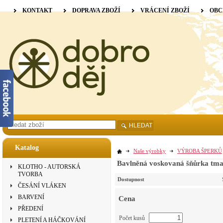
KONTAKT
DOPRAVA ZBOŽÍ
VRÁCENÍ ZBOŽÍ
OBC
HLEDAT
Katalog
Naše výrobky
VÝROBA ŠPERKŮ
Bavlněná voskovaná šňůrka tma
KLOTHO - AUTORSKÁ
TVORBA
Dostupnost
ČESÁNÍ VLÁKEN
BARVENÍ
Cena
PŘEDENÍ
Počet kusů
PLETENÍ A HÁČKOVÁNÍ