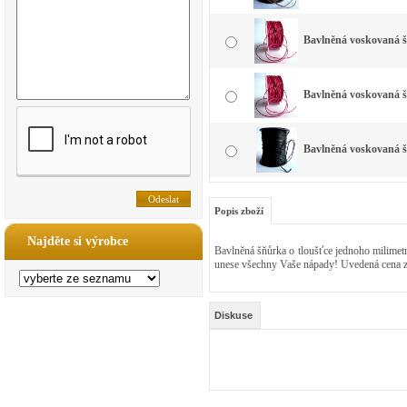
Bavlněná voskovaná š
Bavlněná voskovaná 
Bavlněná voskovaná 
Popis zboží
Najděte si výrobce
Bavlněná šňůrka o tloušťce jednoho milimetr
unese všechny Vaše nápady! Uvedená cena z
Diskuse