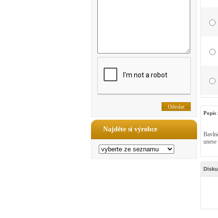
Popis 
Najděte si výrobce
Bavlně
unese
Disku