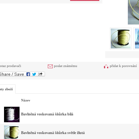
otaz prodavači
poslat známému
přidat k porovnání
nty zboží
Název
Bavlněná voskovaná šňůrka bílá
Bavlněná voskovaná šňůrka světle žlutá