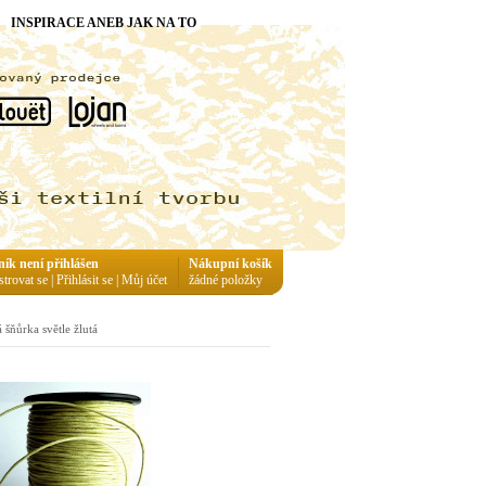
INSPIRACE ANEB JAK NA TO
ník není přihlášen
Nákupní košík
strovat se
|
Přihlásit se
|
Můj účet
žádné položky
šňůrka světle žlutá