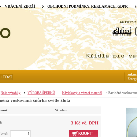
VRÁCENÍ ZBOŽÍ
OBCHODNÍ PODMÍNKY, REKLAMACE, GDPR
zákaz
HLEDAT
Zaregi
Naše výrobky
VÝROBA ŠPERKŮ
Návlekový a vázací materiál
Bavlněná voskovaná 
něná voskovaná šňůrka světle žlutá
pnost
Skladem
a
3 Kč vč. DPH
KOUPIT
t kusů