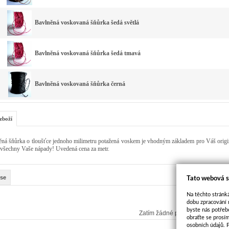
Bavlněná voskovaná šňůrka šedá světlá
Bavlněná voskovaná šňůrka šedá tmavá
Bavlněná voskovaná šňůrka černá
zboží
ná šňůrka o tloušťce jednoho milimetru potažená voskem je vhodným základem pro Váš originál
 všechny Vaše nápady! Uvedená cena za metr.
se
Tato webová s
Na těchto stránká
dobu zpracování 
byste nás potřeb
Zatím žádné příspěvky
obraťte se prosí
osobních údajů. 