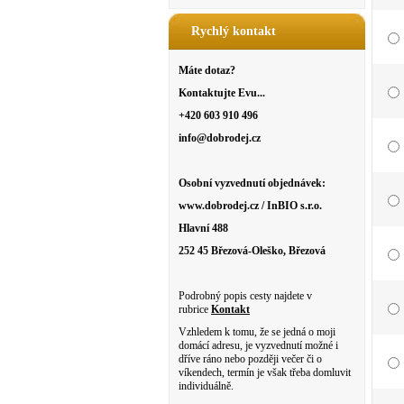
Rychlý kontakt
Máte dotaz?
Kontaktujte Evu...
+420 603 910 496
info@dobrodej.cz
Osobní vyzvednutí objednávek:
www.dobrodej.cz / InBIO s.r.o.
Hlavní 488
252 45 Březová-Oleško, Březová
Podrobný popis cesty najdete v
rubrice
Kontakt
Vzhledem k tomu, že se jedná o moji
domácí adresu, je vyzvednutí možné i
dříve ráno nebo později večer či o
víkendech, termín je však třeba domluvit
individuálně.