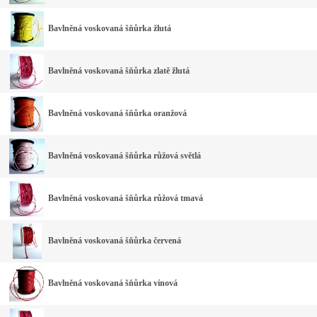
Bavlněná voskovaná šňůrka žlutá
Bavlněná voskovaná šňůrka zlatě žlutá
Bavlněná voskovaná šňůrka oranžová
Bavlněná voskovaná šňůrka růžová světlá
Bavlněná voskovaná šňůrka růžová tmavá
Bavlněná voskovaná šňůrka červená
Bavlněná voskovaná šňůrka vínová