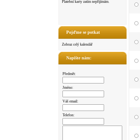
Platební karty zatím nepřijímám.
Pojďme se potkat
Zobraz celý kalendář
Napište nám:
Předmět:
Jméno:
Váš email:
Telefon: