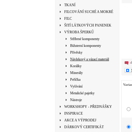
TKANÍ
FILCOVÁNÍ SUCHÉ A MOKRÉ
FILC
ŠITÍ LÁTKOVÝCH PANENEK
VÝROBA ŠPERKŮ
Stříbrné komponenty
Bižuterní komponenty
Přívěsky
Návlekový a vázací materiál
d
Korálky
Minerály
Peříčka
Varia
Vyšívání
Metalické pajetky
Nástroje
WORKSHOPY - PŘEDNÁŠKY
INSPIRACE
AKCE A VÝPRODEJ
DÁRKOVÝ CERTIFIKÁT