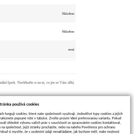
Skladem
Skladem
není
ní šperk. Navlékněte si na ni, co jen se Vám zlíbí,
tránka používá cookies
ch fungují cookies, které naše společnosti využívají. Jednotlivé typy cookies a jejich
Nový příspěvek
naleznete popsané níže v tabulce. Zvolte prosím Vámi preferovanou variantu. Pokud
ovali ohledně výkonu vašich práv v souvislosti se zpracováním cookies kontaktovat,
m na společnost, jejíž stránky procházíte, nebo na našeho Pověřence pro ochranu
Pokud si myslíte, že s osobními údaji nenakládáme, jak bychom měli, máte možnost