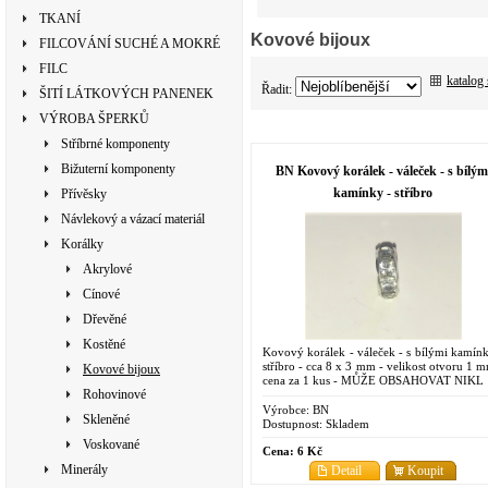
TKANÍ
Kovové bijoux
FILCOVÁNÍ SUCHÉ A MOKRÉ
FILC
katalog
Řadit:
ŠITÍ LÁTKOVÝCH PANENEK
VÝROBA ŠPERKŮ
Stříbrné komponenty
Bižuterní komponenty
BN Kovový korálek - váleček - s bílým
kamínky - stříbro
Přívěsky
Návlekový a vázací materiál
Korálky
Akrylové
Cínové
Dřevěné
Kostěné
Kovový korálek - váleček - s bílými kamínk
stříbro - cca 8 x 3 mm - velikost otvoru 1 m
Kovové bijoux
cena za 1 kus - MŮŽE OBSAHOVAT NIKL
Rohovinové
Výrobce:
BN
Skleněné
Dostupnost:
Skladem
Voskované
Cena:
6 Kč
Minerály
Detail
Koupit