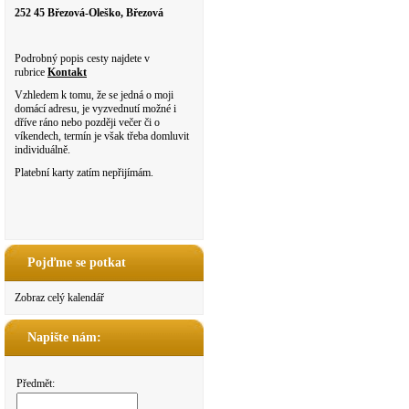
252 45 Březová-Oleško, Březová
Podrobný popis cesty najdete v
rubrice
Kontakt
Vzhledem k tomu, že se jedná o moji
domácí adresu, je vyzvednutí možné i
dříve ráno nebo později večer či o
víkendech, termín je však třeba domluvit
individuálně.
Platební karty zatím nepřijímám.
Pojďme se potkat
Zobraz celý kalendář
Napište nám:
Předmět: