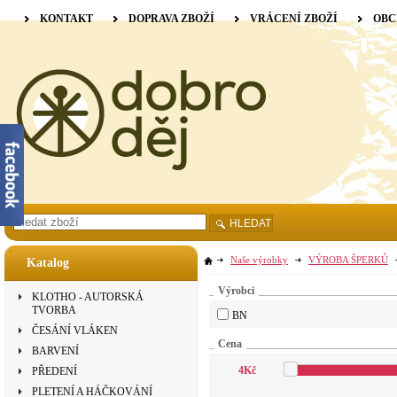
KONTAKT
DOPRAVA ZBOŽÍ
VRÁCENÍ ZBOŽÍ
OBC
HLEDAT
Naše výrobky
VÝROBA ŠPERKŮ
Katalog
Výrobci
KLOTHO - AUTORSKÁ
TVORBA
BN
ČESÁNÍ VLÁKEN
Cena
BARVENÍ
4
Kč
PŘEDENÍ
PLETENÍ A HÁČKOVÁNÍ