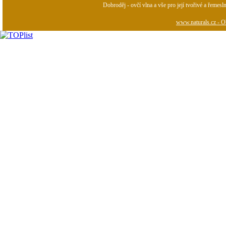
Dobroděj - ovčí vlna a vše pro její tvořivé a řemesl
www.naturals.cz - Ob