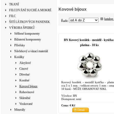
TKANÍ
Kovové bijoux
FILCOVÁNÍ SUCHÉ A MOKRÉ
FILC
katalog
Řadit:
ŠITÍ LÁTKOVÝCH PANENEK
VÝROBA ŠPERKŮ
Stříbrné komponenty
Bižuterní komponenty
BN Kovový korálek - mezidíl - kytička 
platina - 10 ks
Přívěsky
Návlekový a vázací materiál
Korálky
Akrylové
Cínové
Dřevěné
Kostěné
Kovový korálek - mezidíl kytička - platin
cca 5 x 1 mm - velikost otvoru 1 mm - cena
Kovové bijoux
10 kusů - MŮŽE OBSAHOVAT NIKL
Rohovinové
Výrobce:
BN
Skleněné
Dostupnost:
není
Voskované
Cena:
4 Kč
Minerály
Detail