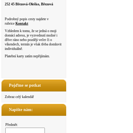
252 45 Březová-Oleško, Březová
Podrobný popis cesty najdete v
rubrice
Kontakt
Vzhledem k tomu, že se jedná o moji
domácí adresu, je vyzvednutí možné i
dříve ráno nebo později večer či o
víkendech, termín je však třeba domluvit
individuálně.
Platební karty zatím nepřijímám.
Pojďme se potkat
Zobraz celý kalendář
Napište nám:
Předmět: