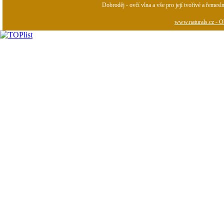
Dobroděj - ovčí vlna a vše pro její tvořivé a řemesl
www.naturals.cz - Ob