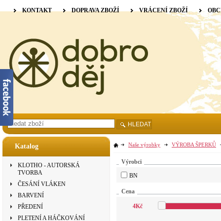
KONTAKT
DOPRAVA ZBOŽÍ
VRÁCENÍ ZBOŽÍ
OBC
HLEDAT
Naše výrobky
VÝROBA ŠPERKŮ
Katalog
Výrobci
KLOTHO - AUTORSKÁ
TVORBA
BN
ČESÁNÍ VLÁKEN
Cena
BARVENÍ
4
Kč
PŘEDENÍ
PLETENÍ A HÁČKOVÁNÍ