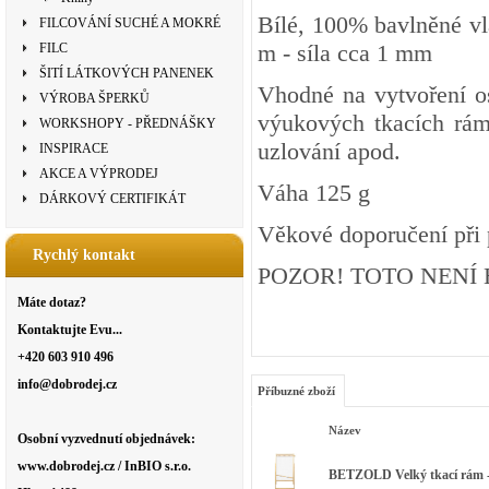
Bílé, 100% bavlněné vl
FILCOVÁNÍ SUCHÉ A MOKRÉ
m - síla cca 1 mm
FILC
ŠITÍ LÁTKOVÝCH PANENEK
Vhodné na vytvoření o
VÝROBA ŠPERKŮ
výukových tkacích rám
WORKSHOPY - PŘEDNÁŠKY
uzlování apod.
INSPIRACE
AKCE A VÝPRODEJ
Váha 125 g
DÁRKOVÝ CERTIFIKÁT
Věkové doporučení při pr
Rychlý kontakt
POZOR! TOTO NENÍ
Máte dotaz?
Kontaktujte Evu...
+420 603 910 496
info@dobrodej.cz
Příbuzné zboží
Název
Osobní vyzvednutí objednávek:
www.dobrodej.cz / InBIO s.r.o.
BETZOLD Velký tkací rám -