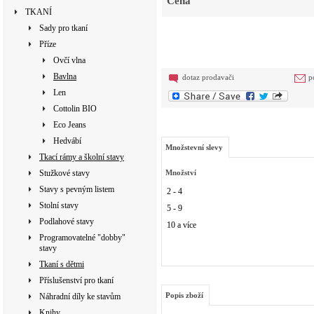
Cena
TKANÍ
Sady pro tkaní
Příze
Ovčí vlna
Bavlna
dotaz prodavači
p
Len
Cottolin BIO
Eco Jeans
Hedvábí
Množstevní slevy
Tkací rámy a školní stavy
Stužkové stavy
Množství
Stavy s pevným listem
2 - 4
Stolní stavy
5 - 9
Podlahové stavy
10 a více
Programovatelné "dobby"
stavy
Tkaní s dětmi
Příslušenství pro tkaní
Popis zboží
Náhradní díly ke stavům
Knihy