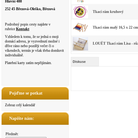
Hlavní 488
252 45 Březová-Oleško, Březová
Tkací rám kruhový
Podrobný popis cesty najdete v
Tkací rám malý 16,5 x 22 cm
rubrice
Kontakt
Vzhledem k tomu, že se jedná o moji
domácí adresu, je vyzvednutí možné i
LOUËT Tkací rám Lisa - rů
dříve ráno nebo později večer či o
víkendech, termín je však třeba domluvit
individuálně.
Diskuse
Platební karty zatím nepřijímám.
Pojďme se potkat
Zobraz celý kalendář
Napište nám:
Předmět: