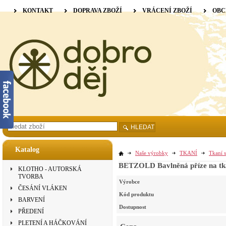
KONTAKT
DOPRAVA ZBOŽÍ
VRÁCENÍ ZBOŽÍ
OBC
HLEDAT
Katalog
Naše výrobky
TKANÍ
Tkaní s
BETZOLD Bavlněná příze na tk
KLOTHO - AUTORSKÁ
TVORBA
Výrobce
ČESÁNÍ VLÁKEN
Kód produktu
BARVENÍ
Dostupnost
PŘEDENÍ
PLETENÍ A HÁČKOVÁNÍ