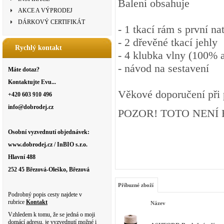
Balení obsahuje
AKCE A VÝPRODEJ
DÁRKOVÝ CERTIFIKÁT
- 1 tkací rám s první n
- 2 dřevěné tkací jehly
Rychlý kontakt
- 4 klubka vlny (100% a
- návod na sestavení
Máte dotaz?
Kontaktujte Evu...
Věkové doporučení při pr
+420 603 910 496
info@dobrodej.cz
POZOR! TOTO NENÍ
Osobní vyzvednutí objednávek:
www.dobrodej.cz / InBIO s.r.o.
Hlavní 488
252 45 Březová-Oleško, Březová
Příbuzné zboží
Podrobný popis cesty najdete v
rubrice
Kontakt
Název
Vzhledem k tomu, že se jedná o moji
domácí adresu, je vyzvednutí možné i