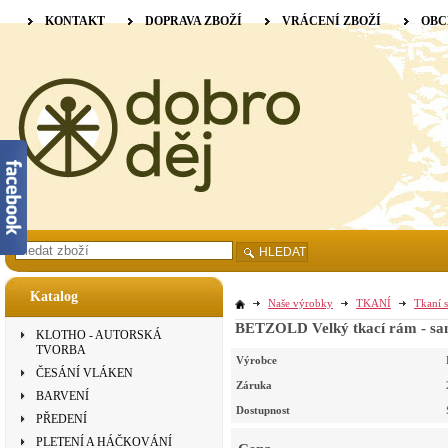
KONTAKT
DOPRAVA ZBOŽÍ
VRÁCENÍ ZBOŽÍ
OBC
HLEDAT
Katalog
Naše výrobky
TKANÍ
Tkaní s
BETZOLD Velký tkací rám - sa
KLOTHO - AUTORSKÁ
TVORBA
Výrobce
ČESÁNÍ VLÁKEN
Záruka
BARVENÍ
Dostupnost
PŘEDENÍ
PLETENÍ A HÁČKOVÁNÍ