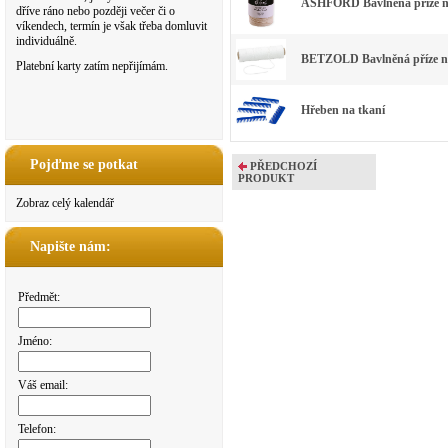
ASHFORD Bavlněná příze n
dříve ráno nebo později večer či o
víkendech, termín je však třeba domluvit
individuálně.
BETZOLD Bavlněná příze n
Platební karty zatím nepřijímám.
Hřeben na tkaní
Pojďme se potkat
PŘEDCHOZÍ
PRODUKT
Zobraz celý kalendář
Napište nám:
Předmět:
Jméno:
Váš email:
Telefon: