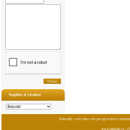
Najděte si výrobce
Dobroděj - ovčí vlna a vše pro její tvořivé a řemesl
www.naturals.cz - Ob