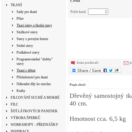
Cena
TKANÍ
Sady pro tkaní
Počet kusů
Příze
Tkací rámy a školní stavy
Stužkové stavy
Stavy s pevným listem
Stolní stavy
Podlahové stavy
Programovatelné "dobby"
dotaz prodavači
p
stavy
Tkaní s dětmi
Příslušenství pro tkaní
Náhradní díly ke stavům
Popis zboží
Knihy
Dřevěný samostojný tka
FILCOVÁNÍ SUCHÉ A MOKRÉ
40 cm.
FILC
ŠITÍ LÁTKOVÝCH PANENEK
Hmotnost cca. 6,5 kg
VÝROBA ŠPERKŮ
WORKSHOPY - PŘEDNÁŠKY
INSPIRACE