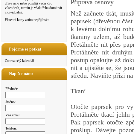
Příprava osnovy
dříve ráno nebo později večer či o
víkendech, termín je však třeba domluvit
Než začnete tkát, musít
individuálně.
paprsek (dřevěnou část 
Platební karty zatím nepřijímám.
k levému dolnímu rohu
tkaniny uzlem, až bud
Přetáhněte nit přes pap
Pojďme se potkat
Protáhněte nit druhým
postup opakujte až doku
Zobraz celý kalendář
nit a ujistěte se, že j
Napište nám:
středu. Naviňte přízi na
Předmět:
Tkaní
Jméno:
Otočte paprsek pro vyt
Protáhněte tkací jehlu
Váš email:
Pak paprsek otočte zpě
Telefon:
prošlup. Dávejte pozor