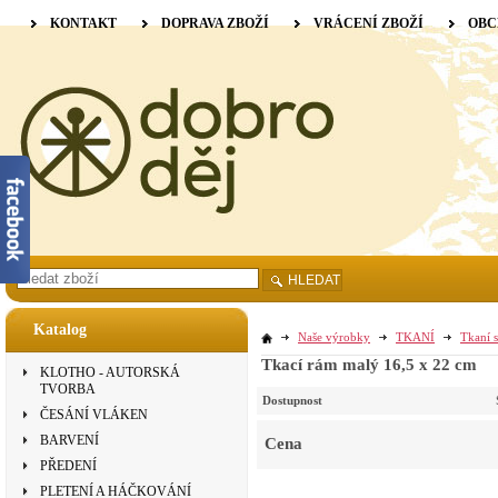
KONTAKT
DOPRAVA ZBOŽÍ
VRÁCENÍ ZBOŽÍ
OBC
HLEDAT
Katalog
Naše výrobky
TKANÍ
Tkaní s
Tkací rám malý 16,5 x 22 cm
KLOTHO - AUTORSKÁ
TVORBA
Dostupnost
ČESÁNÍ VLÁKEN
BARVENÍ
Cena
PŘEDENÍ
PLETENÍ A HÁČKOVÁNÍ