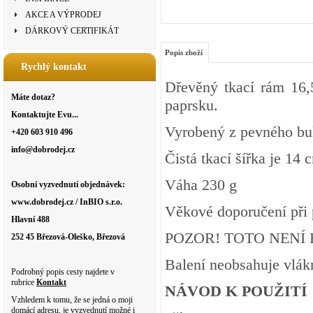
AKCE A VÝPRODEJ
DÁRKOVÝ CERTIFIKÁT
Popis zboží
Rychlý kontakt
Dřevěný tkací rám 16,5
Máte dotaz?
paprsku.
Kontaktujte Evu...
Vyrobený z pevného buk
+420 603 910 496
info@dobrodej.cz
Čistá tkací šířka je 14 
Váha 230 g
Osobní vyzvednutí objednávek:
www.dobrodej.cz / InBIO s.r.o.
Věkové doporučení při p
Hlavní 488
POZOR! TOTO NENÍ
252 45 Březová-Oleško, Březová
Balení neobsahuje vlák
Podrobný popis cesty najdete v
rubrice
Kontakt
NÁVOD K POUŽITÍ
Vzhledem k tomu, že se jedná o moji
domácí adresu, je vyzvednutí možné i