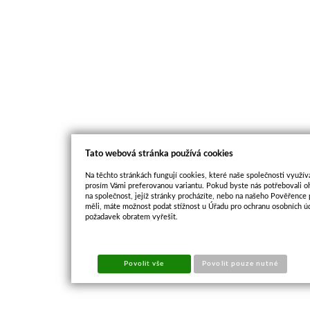
Tato webová stránka používá cookies
Na těchto stránkách fungují cookies, které naše společnosti využíva
prosím Vámi preferovanou variantu. Pokud byste nás potřebovali oh
na společnost, jejíž stránky procházíte, nebo na našeho Pověřence
měli, máte možnost podat stížnost u Úřadu pro ochranu osobních ú
požadavek obratem vyřešit.
Povolit vše
Povolit pouze nutné