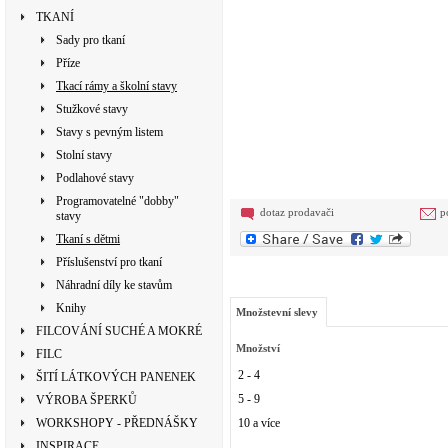
TKANÍ
Sady pro tkaní
Příze
Tkací rámy a školní stavy
Stužkové stavy
Stavy s pevným listem
Stolní stavy
Podlahové stavy
Programovatelné "dobby"
dotaz prodavači
p
stavy
Tkaní s dětmi
Příslušenství pro tkaní
Náhradní díly ke stavům
Knihy
Množstevní slevy
FILCOVÁNÍ SUCHÉ A MOKRÉ
Množství
FILC
2 - 4
ŠITÍ LÁTKOVÝCH PANENEK
5 - 9
VÝROBA ŠPERKŮ
WORKSHOPY - PŘEDNÁŠKY
10 a více
INSPIRACE