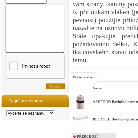
vám strany tkaniny pos
K přitloukání vláken (j
pevnost) použijte přil
nasaďte na osnovu bidl
Stále opakujte před
požadovanou délku. K
tkalcovského stavu ods
lemu.
Příbuzné zboží
Název
Najděte si výrobce
ASHFORD Bavlněná příze n
BETZOLD Bavlněná příze n
PŘEDCHOZÍ