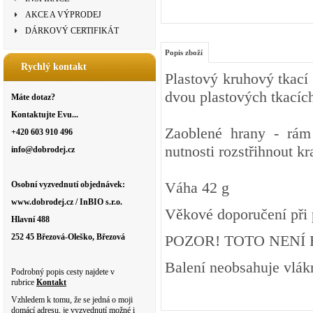
AKCE A VÝPRODEJ
DÁRKOVÝ CERTIFIKÁT
Popis zboží
Rychlý kontakt
Plastový kruhový tkací
dvou plastových tkacích
Máte dotaz?
Kontaktujte Evu...
Zaoblené hrany - rám 
+420 603 910 496
nutnosti rozstřihnout k
info@dobrodej.cz
Váha 42 g
Osobní vyzvednutí objednávek:
www.dobrodej.cz / InBIO s.r.o.
Věkové doporučení při pr
Hlavní 488
252 45 Březová-Oleško, Březová
POZOR! TOTO NENÍ
Balení neobsahuje vlák
Podrobný popis cesty najdete v
rubrice
Kontakt
Vzhledem k tomu, že se jedná o moji
domácí adresu, je vyzvednutí možné i