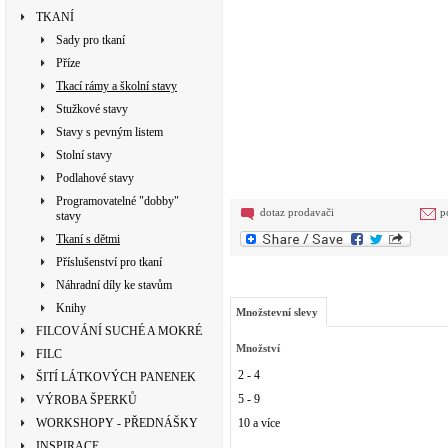
TKANÍ
Sady pro tkaní
Příze
Tkací rámy a školní stavy
Stužkové stavy
Stavy s pevným listem
Stolní stavy
Podlahové stavy
Programovatelné "dobby"
dotaz prodavači
p
stavy
Tkaní s dětmi
Příslušenství pro tkaní
Náhradní díly ke stavům
Knihy
Množstevní slevy
FILCOVÁNÍ SUCHÉ A MOKRÉ
Množství
FILC
2 - 4
ŠITÍ LÁTKOVÝCH PANENEK
5 - 9
VÝROBA ŠPERKŮ
WORKSHOPY - PŘEDNÁŠKY
10 a více
INSPIRACE