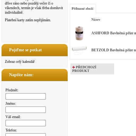
dříve ráno nebo později večer či o
víkendech, termín je však třeba domluvit
Příbuzné zboží
individuálně.
Název
Platební karty zatím nepřijímám.
ASHFORD Bavlněná příze n
Pojďme se potkat
BETZOLD Bavlněná příze n
Zobraz celý kalendář
PŘEDCHOZÍ
PRODUKT
Napište nám:
Předmět:
Jméno:
Váš email:
Telefon: