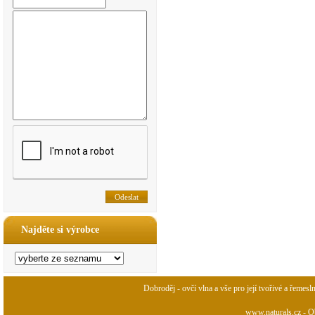
Najděte si výrobce
Dobroděj - ovčí vlna a vše pro její tvořivé a řemesl
www.naturals.cz - Ob