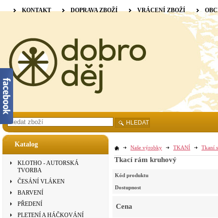
KONTAKT
DOPRAVA ZBOŽÍ
VRÁCENÍ ZBOŽÍ
OBC
HLEDAT
Katalog
Naše výrobky
TKANÍ
Tkaní s
Tkací rám kruhový
KLOTHO - AUTORSKÁ
TVORBA
Kód produktu
ČESÁNÍ VLÁKEN
Dostupnost
BARVENÍ
PŘEDENÍ
Cena
PLETENÍ A HÁČKOVÁNÍ