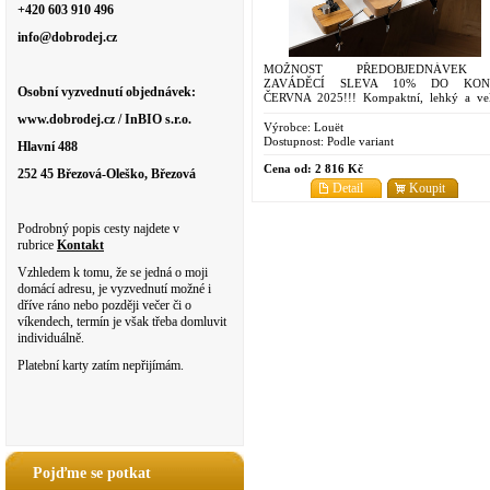
+420 603 910 496
info@dobrodej.cz
MOŽNOST PŘEDOBJEDNÁVEK
ZAVÁDĚCÍ SLEVA 10% DO KON
Osobní vyzvednutí objednávek:
ČERVNA 2025!!! Kompaktní, lehký a ve
snadno použitelný klubíčkovač - proved
www.dobrodej.cz / InBIO s.r.o.
buk, bambus nebo ořech
Výrobce:
Louët
Dostupnost:
Podle variant
Hlavní 488
Cena od:
2 816 Kč
252 45 Březová-Oleško, Březová
Detail
Koupit
Podrobný popis cesty najdete v
rubrice
Kontakt
Vzhledem k tomu, že se jedná o moji
domácí adresu, je vyzvednutí možné i
dříve ráno nebo později večer či o
víkendech, termín je však třeba domluvit
individuálně.
Platební karty zatím nepřijímám.
Pojďme se potkat