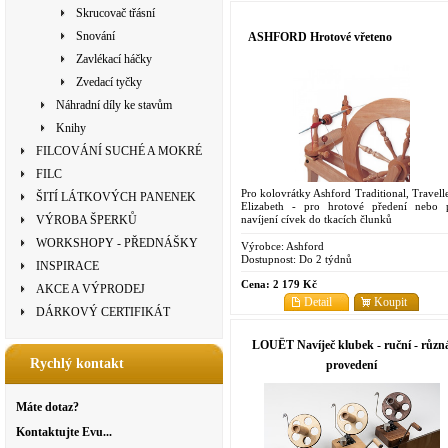
Skrucovač třásní
Snování
ASHFORD Hrotové vřeteno
Zavlékací háčky
Zvedací tyčky
Náhradní díly ke stavům
Knihy
FILCOVÁNÍ SUCHÉ A MOKRÉ
FILC
Pro kolovrátky Ashford Traditional, Travelle
ŠITÍ LÁTKOVÝCH PANENEK
Elizabeth - pro hrotové předení nebo 
navíjení cívek do tkacích člunků
VÝROBA ŠPERKŮ
WORKSHOPY - PŘEDNÁŠKY
Výrobce:
Ashford
Dostupnost:
Do 2 týdnů
INSPIRACE
Cena:
2 179 Kč
AKCE A VÝPRODEJ
Detail
Koupit
DÁRKOVÝ CERTIFIKÁT
LOUËT Navíječ klubek - ruční - různ
Rychlý kontakt
provedení
Máte dotaz?
Kontaktujte Evu...