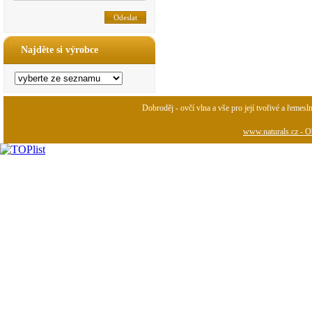
Najděte si výrobce
Dobroděj - ovčí vlna a vše pro její tvořivé a řemesl
www.naturals.cz - Ob