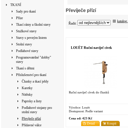
TKANÍ
Převíječe přízí
Sady pro tkaní
Příze
katalog
Řadit:
Tkací rámy a školní stavy
Stužkové stavy
Stavy s pevným listem
Stolní stavy
LOUËT Ruční navíječ cívek
Podlahové stavy
Programovatelné "dobby"
stavy
Tkaní s dětmi
Příslušenství pro tkaní
Člunky a tkací jehly
Karetky
Ruční navíječ cívek do člunků
Nitěnky
Paprsky a listy
Výrobce:
Louët
Podlahové stojany pro
Dostupnost:
Podle variant
stolní stavy
Cena od:
423 Kč
Převíječe přízí
Detail
Koupit
Přídavné válce