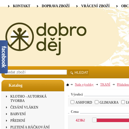
KONTAKT
DOPRAVA ZBOŽÍ
VRÁCENÍ ZBOŽÍ
OBC
HLEDAT
Naše výrobky
TKANÍ
Příslušen
Katalog
Výrobci
KLOTHO - AUTORSKÁ
TVORBA
ASHFORD
GLIMAKRA
L
ČESÁNÍ VLÁKEN
Cena
BARVENÍ
423
Kč
PŘEDENÍ
PLETENÍ A HÁČKOVÁNÍ