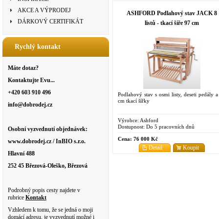
AKCE A VÝPRODEJ
ASHFORD Podlahový stav JACK 8
DÁRKOVÝ CERTIFIKÁT
listů - tkací šíře 97 cm
Rychlý kontakt
Máte dotaz?
Kontaktujte Evu...
+420 603 910 496
Podlahový stav s osmi listy, deseti pedály a
cm tkací šířky
info@dobrodej.cz
Výrobce:
Ashford
Dostupnost:
Do 5 pracovních dnů
Osobní vyzvednutí objednávek:
Cena:
76 000 Kč
www.dobrodej.cz / InBIO s.r.o.
Detail
Koupit
Hlavní 488
252 45 Březová-Oleško, Březová
Podrobný popis cesty najdete v
rubrice
Kontakt
Vzhledem k tomu, že se jedná o moji
domácí adresu, je vyzvednutí možné i