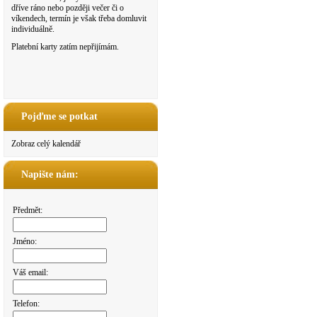
dříve ráno nebo později večer či o
víkendech, termín je však třeba domluvit
individuálně.
Platební karty zatím nepřijímám.
Pojďme se potkat
Zobraz celý kalendář
Napište nám:
Předmět:
Jméno:
Váš email:
Telefon: