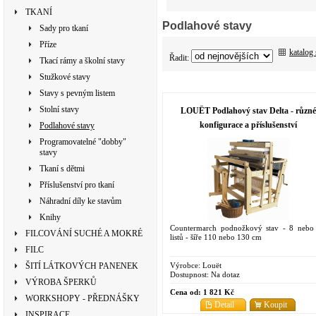
TKANÍ
Podlahové stavy
Sady pro tkaní
Příze
katalog
Řadit:
Tkací rámy a školní stavy
Stužkové stavy
Stavy s pevným listem
Stolní stavy
LOUËT Podlahový stav Delta - různé
konfigurace a příslušenství
Podlahové stavy
Programovatelné "dobby"
stavy
Tkaní s dětmi
Příslušenství pro tkaní
Náhradní díly ke stavům
Knihy
Countermarch podnožkový stav - 8 nebo
FILCOVÁNÍ SUCHÉ A MOKRÉ
listů - šíře 110 nebo 130 cm
FILC
Výrobce:
Louët
ŠITÍ LÁTKOVÝCH PANENEK
Dostupnost:
Na dotaz
VÝROBA ŠPERKŮ
Cena od:
1 821 Kč
WORKSHOPY - PŘEDNÁŠKY
Detail
Koupit
INSPIRACE