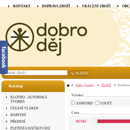
KONTAKT
DOPRAVA ZBOŽÍ
VRÁCENÍ ZBOŽÍ
OBC
HLEDAT
Naše výrobky
TKANÍ
Podlahov
Katalog
Výrobci
KLOTHO - AUTORSKÁ
TVORBA
ASHFORD
LOUËT
ČESÁNÍ VLÁKEN
Cena
BARVENÍ
1821
Kč
PŘEDENÍ
PLETENÍ A HÁČKOVÁNÍ