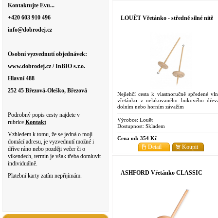
Kontaktujte Evu...
+420 603 910 496
LOUËT Vřetánko - středně silné nitě
info@dobrodej.cz
Osobní vyzvednutí objednávek:
www.dobrodej.cz / InBIO s.r.o.
Hlavní 488
252 45 Březová-Oleško, Březová
Nejlehčí cesta k vlastnoručně spředené vln
vřetánko z nelakovaného bukového dřev
dolním nebo horním závažím
Podrobný popis cesty najdete v
Výrobce:
Louët
rubrice
Kontakt
Dostupnost:
Skladem
Vzhledem k tomu, že se jedná o moji
Cena od:
354 Kč
domácí adresu, je vyzvednutí možné i
Detail
Koupit
dříve ráno nebo později večer či o
víkendech, termín je však třeba domluvit
individuálně.
ASHFORD Vřetánko CLASSIC
Platební karty zatím nepřijímám.