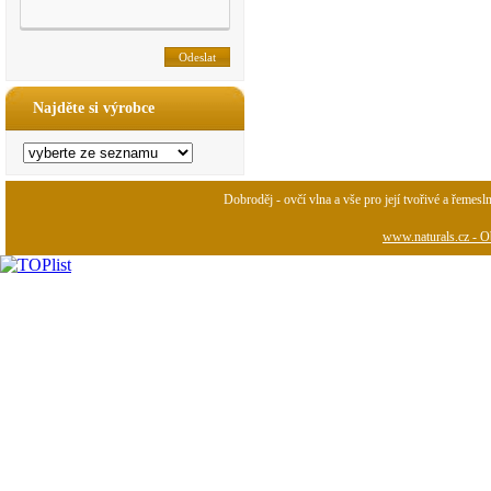
Najděte si výrobce
Dobroděj - ovčí vlna a vše pro její tvořivé a řemesl
www.naturals.cz - Ob