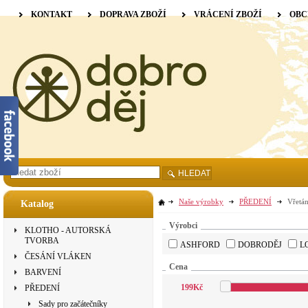
KONTAKT
DOPRAVA ZBOŽÍ
VRÁCENÍ ZBOŽÍ
OBC
HLEDAT
Naše výrobky
PŘEDENÍ
Vřetá
Katalog
Výrobci
KLOTHO - AUTORSKÁ
TVORBA
ASHFORD
DOBRODĚJ
L
ČESÁNÍ VLÁKEN
Cena
BARVENÍ
199
Kč
PŘEDENÍ
Sady pro začátečníky