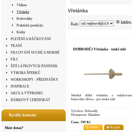
Vlákna
Vřetánka
Vřetánka
Kolovrátky
katalog
Řadit:
Praktické pomůcky
Knihy
PLETENÍ A HÁČKOVÁNÍ
TKANÍ
DOBRODĚJ Vřetánko - tenké nitě
FILCOVÁNÍ SUCHÉ A MOKRÉ
FILC
ŠITÍ LÁTKOVÝCH PANENEK
VÝROBA ŠPERKŮ
WORKSHOPY - PŘEDNÁŠKY
INSPIRACE
AKCE A VÝPRODEJ
Středně těžké vřetánko z nelakovan
bukového dřeva - pro tenké nitě
DÁRKOVÝ CERTIFIKÁT
Výrobce:
Dobroděj
Dostupnost:
Skladem
Rychlý kontakt
Cena:
199 Kč
Detail
Koupit
Máte dotaz?