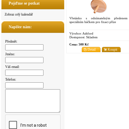
Pojďme se potkat
Zobraz celý kalendář
Vřetánko s odnímatelným přeslene
speciálním háčkem pro fixaci příze
Napište nám:
Výrobce:
Ashford
Dostupnost:
Skladem
Předmět:
Cena:
500 Kč
Detail
Koupit
Jméno:
Váš email:
Telefon: