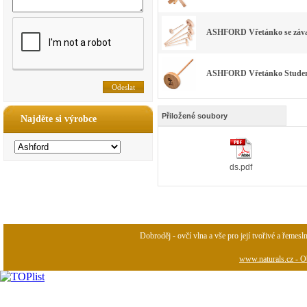
ASHFORD Vřetánko se závaž
ASHFORD Vřetánko Stude
Přiložené soubory
Najděte si výrobce
ds.pdf
Dobroděj - ovčí vlna a vše pro její tvořivé a řemesl
www.naturals.cz - Ob