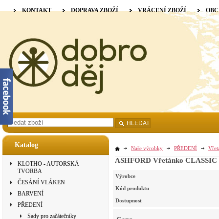
KONTAKT
DOPRAVA ZBOŽÍ
VRÁCENÍ ZBOŽÍ
OBC
HLEDAT
Katalog
Naše výrobky
PŘEDENÍ
Vřet
ASHFORD Vřetánko CLASSIC
KLOTHO - AUTORSKÁ
TVORBA
Výrobce
ČESÁNÍ VLÁKEN
Kód produktu
BARVENÍ
Dostupnost
PŘEDENÍ
Sady pro začátečníky