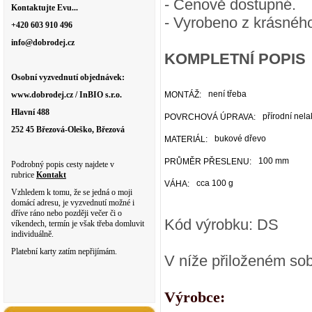
- Cenově dostupné.
Kontaktujte Evu...
- Vyrobeno z krásnéh
+420 603 910 496
info@dobrodej.cz
KOMPLETNÍ POPIS
Osobní vyzvednutí objednávek:
není třeba
www.dobrodej.cz / InBIO s.r.o.
MONTÁŽ:
Hlavní 488
přírodní nel
POVRCHOVÁ ÚPRAVA:
252 45 Březová-Oleško, Březová
bukové dřevo
MATERIÁL:
100 mm
PRŮMĚR PŘESLENU:
Podrobný popis cesty najdete v
rubrice
Kontakt
cca 100 g
VÁHA:
Vzhledem k tomu, že se jedná o moji
domácí adresu, je vyzvednutí možné i
dříve ráno nebo později večer či o
Kód výrobku: DS
víkendech, termín je však třeba domluvit
individuálně.
Platební karty zatím nepřijímám.
V níže přiloženém sob
Výrobce: