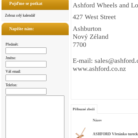
Pojďme se potkat
Ashford Wheels and L
427 West Street
Zobraz celý kalendář
Ashburton
Napište nám:
Nový Zéland
7700
Předmět:
Jméno:
E-mail: sales@ashford.
www.ashford.co.nz
Váš email:
Telefon:
Příbuzné zboží
Název
ASHFORD Vřetánko tureck