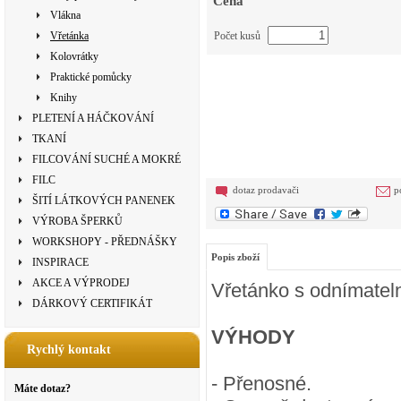
Cena
Vlákna
Vřetánka
Počet kusů
Kolovrátky
Praktické pomůcky
Knihy
PLETENÍ A HÁČKOVÁNÍ
TKANÍ
FILCOVÁNÍ SUCHÉ A MOKRÉ
FILC
dotaz prodavači
p
ŠITÍ LÁTKOVÝCH PANENEK
VÝROBA ŠPERKŮ
WORKSHOPY - PŘEDNÁŠKY
Popis zboží
INSPIRACE
AKCE A VÝPRODEJ
Vřetánko s odnímateln
DÁRKOVÝ CERTIFIKÁT
VÝHODY
Rychlý kontakt
- Přenosné.
Máte dotaz?