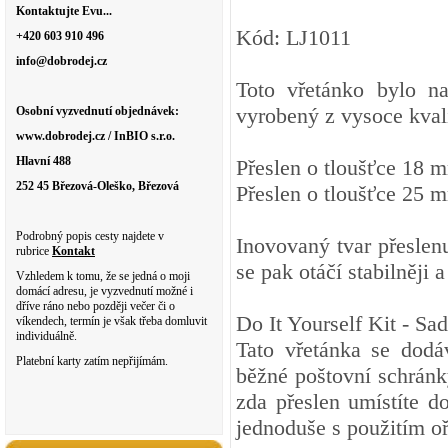
Kontaktujte Evu...
Kód: LJ1011
+420 603 910 496
info@dobrodej.cz
Toto vřetánko bylo na
vyrobený z vysoce kval
Osobní vyzvednutí objednávek:
www.dobrodej.cz / InBIO s.r.o.
Hlavní 488
Přeslen o tloušťce 18 
252 45 Březová-Oleško, Březová
Přeslen o tloušťce 25 
Podrobný popis cesty najdete v
Inovovaný tvar přeslenu
rubrice
Kontakt
se pak otáčí stabilněji 
Vzhledem k tomu, že se jedná o moji
domácí adresu, je vyzvednutí možné i
dříve ráno nebo později večer či o
Do It Yourself Kit - Sa
víkendech, termín je však třeba domluvit
individuálně.
Tato vřetánka se dodá
Platební karty zatím nepřijímám.
běžné poštovní schránk
zda přeslen umístíte d
jednoduše s použitím o