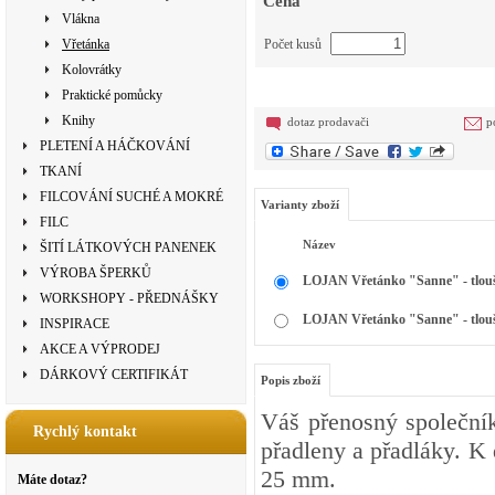
Cena
Vlákna
Vřetánka
Počet kusů
Kolovrátky
Praktické pomůcky
Knihy
dotaz prodavači
p
PLETENÍ A HÁČKOVÁNÍ
TKANÍ
FILCOVÁNÍ SUCHÉ A MOKRÉ
Varianty zboží
FILC
Název
ŠITÍ LÁTKOVÝCH PANENEK
VÝROBA ŠPERKŮ
LOJAN Vřetánko "Sanne" - tlou
WORKSHOPY - PŘEDNÁŠKY
LOJAN Vřetánko "Sanne" - tlou
INSPIRACE
AKCE A VÝPRODEJ
DÁRKOVÝ CERTIFIKÁT
Popis zboží
Váš přenosný společník
Rychlý kontakt
přadleny a přadláky. K 
25 mm.
Máte dotaz?