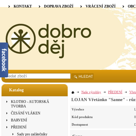
KONTAKT
DOPRAVA ZBOŽÍ
VRÁCENÍ ZBOŽÍ
OBC
HLEDAT
Katalog
Naše výrobky
PŘEDENÍ
Vřet
LOJAN Vřetánko "Sanne" - růz
KLOTHO - AUTORSKÁ
TVORBA
Výrobce
L
ČESÁNÍ VLÁKEN
Kód produktu
8
BARVENÍ
Dostupnost
D
PŘEDENÍ
Sady pro začátečníky