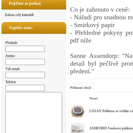
Pojďme se potkat
Co je zahrnuto v ceně:
Zobraz celý kalendář
- Nářadí pro snadnou m
- Smirkový papír
Napište nám:
- Přehledné pokyny pro
pdf níže
Předmět:
Sanne Assendorp: "Nav
Jméno:
detail byl pečlivě pro
Váš email:
předení."
Telefon:
Příbuzné zboží
Název
LOJAN Politura se včelím v
ASHFORD Vosková politura