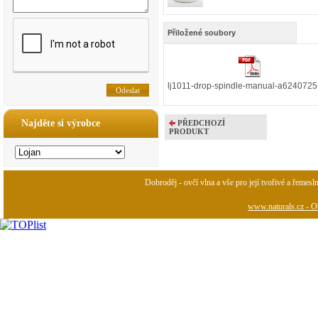
Přiložené soubory
lj1011-drop-spindle-manual-a6240725
Najděte si výrobce
PŘEDCHOZÍ
PRODUKT
Dobroděj - ovčí vlna a vše pro její tvořivé a řemesl
www.naturals.cz - Ob