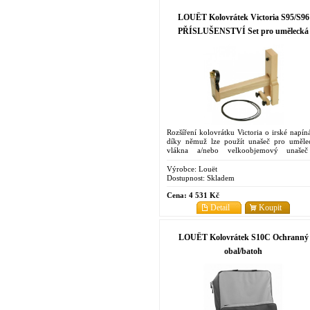
LOUËT Kolovrátek Victoria S95/S96
PŘÍSLUŠENSTVÍ Set pro umělecká
vlákna
Rozšíření kolovrátku Victoria o irské napíná
díky němuž lze použít unašeč pro uměle
vlákna a/nebo velkoobjemový unaše
velkoobjemovou cívkou
Výrobce:
Louët
Dostupnost:
Skladem
Cena:
4 531 Kč
Detail
Koupit
LOUËT Kolovrátek S10C Ochranný
obal/batoh