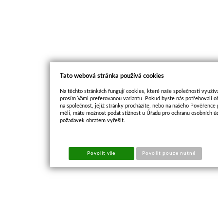
Tato webová stránka používá cookies
Na těchto stránkách fungují cookies, které naše společnosti využíva
prosím Vámi preferovanou variantu. Pokud byste nás potřebovali oh
na společnost, jejíž stránky procházíte, nebo na našeho Pověřence
měli, máte možnost podat stížnost u Úřadu pro ochranu osobních ú
požadavek obratem vyřešit.
Povolit vše
Povolit pouze nutné