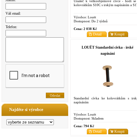
Jméno:
Unašeč k velkoobjemové cívce - hodí se
kolovrátkům S10C s irským napínáním a S1
Váš email:
Výrobce:
Louët
Dostupnost:
Do 2 týdnů
Telefon:
Cena:
2 038 Kč
Detail
Koupit
LOUËT Standardní cívka - irské
napínání
Standardní cívka ke kolovrátkům s irs
napínáním
Najděte si výrobce
Výrobce:
Louët
Dostupnost:
Skladem
Cena:
794 Kč
Detail
Koupit