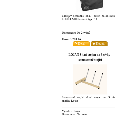
Látkový ochranný obal - batoh na kolovrá
LOUËT S10C a starší typ S11
Dostupnost:
Do 2 týdnů
Cena:
3 783 Kč
Detail
Koupit
LOJAN Skací stojan na 3 cívky -
samostatně stojící
Samostatně stojící skací stojan na 3 cí
značky Lojan
Výrobce:
Lojan
Dostupnost:
Na dotaz