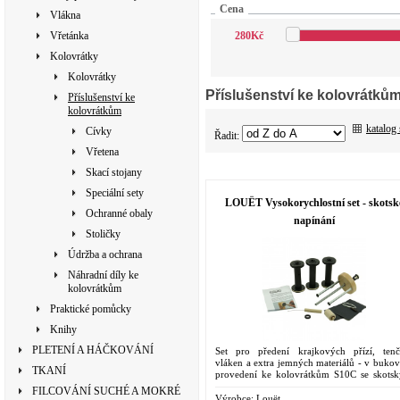
Cena
Vlákna
Vřetánka
280
Kč
Kolovrátky
Kolovrátky
Příslušenství ke kolovrátků
Příslušenství ke
kolovrátkům
katalog
Cívky
Řadit:
Vřetena
Skací stojany
Speciální sety
LOUËT Vysokorychlostní set - skotsk
Ochranné obaly
napínání
Stoličky
Údržba a ochrana
Náhradní díly ke
kolovrátkům
Praktické pomůcky
Knihy
PLETENÍ A HÁČKOVÁNÍ
Set pro předení krajkových přízí, tenč
vláken a extra jemných materiálů - v buko
TKANÍ
provedení ke kolovrátkům S10C se skots
napínáním a S95 Victoria
FILCOVÁNÍ SUCHÉ A MOKRÉ
Výrobce:
Louët