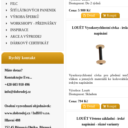
Dostupnost:
Do 2 týdnů
FILC
ŠITÍ LÁTKOVÝCH PANENEK
Cena:
5 980 Kč
Detail
Koupit
VÝROBA ŠPERKŮ
WORKSHOPY - PŘEDNÁŠKY
LOUËT Vysokorychlostní cívka - irsk
INSPIRACE
napínání
AKCE A VÝPRODEJ
DÁRKOVÝ CERTIFIKÁT
Rychlý kontakt
Máte dotaz?
Vysokorychlostní cívka pro předení tenč
Kontaktujte Evu...
vláken a jemných materiálů ke kolovrátků
irským napínáním
+420 603 910 496
Výrobce:
Louët
info@dobrodej.cz
Dostupnost:
Skladem
Cena:
794 Kč
Osobní vyzvednutí objednávek:
Detail
Koupit
www.dobrodej.cz / InBIO s.r.o.
LOUËT Vřeteno základní - irské
Hlavní 488
napínání - různé varianty
252 45 Březová-Oleško, Březová