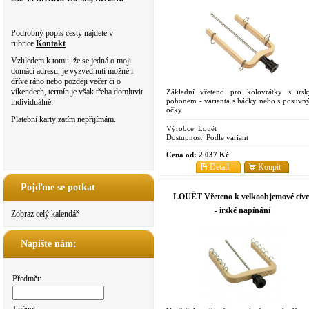
Podrobný popis cesty najdete v
rubrice
Kontakt
Vzhledem k tomu, že se jedná o moji
domácí adresu, je vyzvednutí možné i
dříve ráno nebo později večer či o
víkendech, termín je však třeba domluvit
Základní vřeteno pro kolovrátky s irs
pohonem - varianta s háčky nebo s posuvn
individuálně.
očky
Platební karty zatím nepřijímám.
Výrobce:
Louët
Dostupnost:
Podle variant
Cena od:
2 037 Kč
Detail
Koupit
Pojďme se potkat
LOUËT Vřeteno k velkoobjemové cívc
- irské napínání
Zobraz celý kalendář
Napište nám:
Předmět: