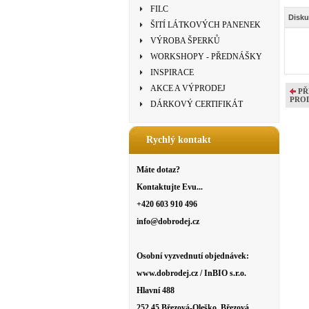
FILC
Disku
ŠITÍ LÁTKOVÝCH PANENEK
VÝROBA ŠPERKŮ
WORKSHOPY - PŘEDNÁŠKY
INSPIRACE
AKCE A VÝPRODEJ
PŘ
PRO
DÁRKOVÝ CERTIFIKÁT
Rychlý kontakt
Máte dotaz?
Kontaktujte Evu...
+420 603 910 496
info@dobrodej.cz
Osobní vyzvednutí objednávek:
www.dobrodej.cz / InBIO s.r.o.
Hlavní 488
252 45 Březová-Oleško, Březová