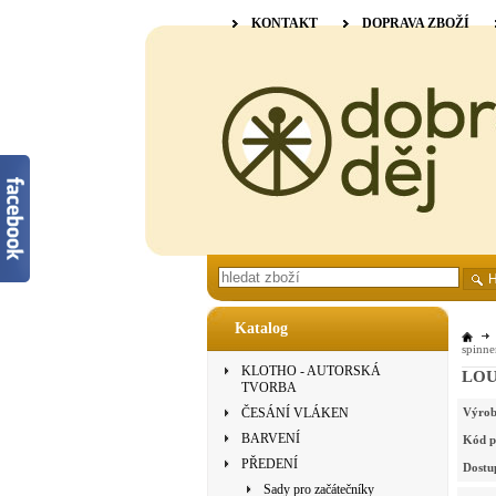
KONTAKT
DOPRAVA ZBOŽÍ
Katalog
spinne
KLOTHO - AUTORSKÁ
LOUË
TVORBA
ČESÁNÍ VLÁKEN
Výrob
BARVENÍ
Kód p
PŘEDENÍ
Dostu
Sady pro začátečníky