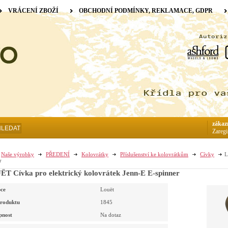
VRÁCENÍ ZBOŽÍ
OBCHODNÍ PODMÍNKY, REKLAMACE, GDPR
zákaz
HLEDAT
Zaregi
Naše výrobky
PŘEDENÍ
Kolovrátky
Příslušenství ke kolovrátkům
Cívky
L
r
T Cívka pro elektrický kolovrátek Jenn-E E-spinner
ce
Louët
roduktu
1845
pnost
Na dotaz