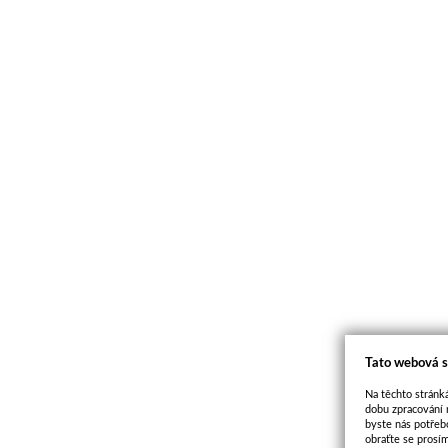
Tato webová s
Na těchto stránká
dobu zpracování 
byste nás potřeb
obraťte se prosí