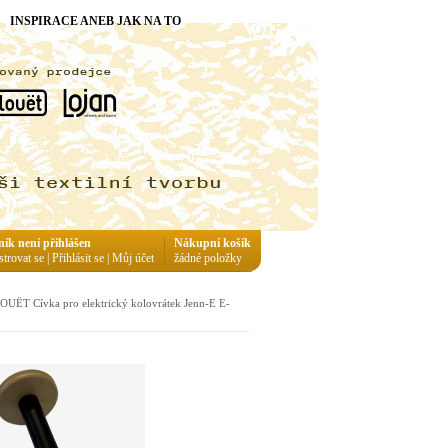
INSPIRACE ANEB JAK NA TO
ník není přihlášen
Nákupní košík
strovat se
|
Přihlásit se
|
Můj účet
žádné položky
OUËT Cívka pro elektrický kolovrátek Jenn-E E-