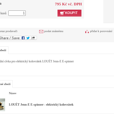
a
795 Kč vč. DPH
KOUPIT
t kusů
otaz prodavači
poslat známému
přidat k porovnání
zboží
dní cívka pro elektrický kolovrátek LOUËT Jenn-E E-spinner
zné zboží
Název
LOUËT Jenn-E E-spinner - elektrický kolovrátek