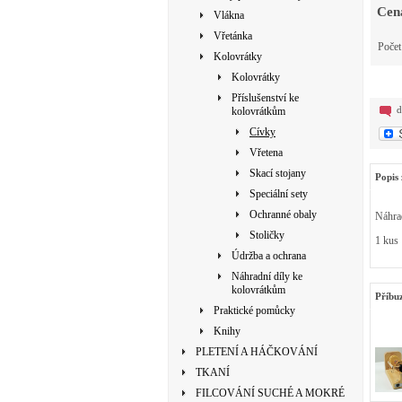
Cen
Vlákna
Vřetánka
Poče
Kolovrátky
Kolovrátky
Příslušenství ke
d
kolovrátkům
Cívky
Vřetena
Skací stojany
Popis 
Speciální sety
Ochranné obaly
Náhra
Stoličky
1 kus
Údržba a ochrana
Náhradní díly ke
kolovrátkům
Příbu
Praktické pomůcky
Knihy
PLETENÍ A HÁČKOVÁNÍ
TKANÍ
FILCOVÁNÍ SUCHÉ A MOKRÉ