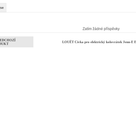
se
Zatím žádné příspěvky
EDCHOZÍ
LOUËT Cívka pro elektrický kolovrátek Jenn-E 
DUKT