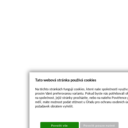
Tato webová stránka používá cookies
Na těchto stránkách fungují cookies, které naše společnosti využíva
prosím Vámi preferovanou variantu. Pokud byste nás potřebovali oh
na společnost, jejíž stránky procházíte, nebo na našeho Pověřence
měli, máte možnost podat stížnost u Úřadu pro ochranu osobních ú
požadavek obratem vyřešit.
Povolit vše
Povolit pouze nutné