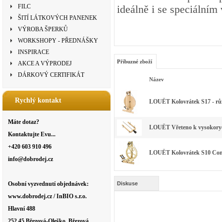
FILC
ideálně i se speciálním
ŠITÍ LÁTKOVÝCH PANENEK
VÝROBA ŠPERKŮ
WORKSHOPY - PŘEDNÁŠKY
INSPIRACE
Příbuzné zboží
AKCE A VÝPRODEJ
DÁRKOVÝ CERTIFIKÁT
Název
Rychlý kontakt
LOUËT Kolovrátek S17 - růz
Máte dotaz?
LOUËT Vřeteno k vysokorychl
Kontaktujte Evu...
+420 603 910 496
LOUËT Kolovrátek S10 Conce
info@dobrodej.cz
Osobní vyzvednutí objednávek:
Diskuse
www.dobrodej.cz / InBIO s.r.o.
Hlavní 488
252 45 Březová-Oleško, Březová