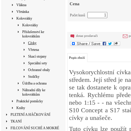
Cena
Vlákna
Vřetánka
Počet kusů
Kolovrátky
Kolovrátky
Příslušenství ke
dotaz prodavači
p
kolovrátkům
Cívky
Vřetena
Skací stojany
Popis zboží
Speciální sety
Ochranné obaly
Vysokorychlostní cívk
Stoličky
středem. Její střed je 
Údržba a ochrana
se tak dostanete k op
Náhradní díly ke
tenká. Rychlému přede
kolovrátkům
nebo 1:15 -
- na všech
Praktické pomůcky
Knihy
S10 Concept a S17 stač
PLETENÍ A HÁČKOVÁNÍ
cívky a unašeče.
TKANÍ
Tuto cívku lze použít
FILCOVÁNÍ SUCHÉ A MOKRÉ