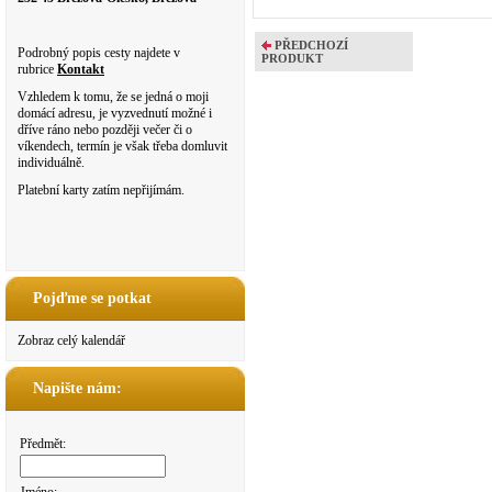
PŘEDCHOZÍ
Podrobný popis cesty najdete v
PRODUKT
rubrice
Kontakt
Vzhledem k tomu, že se jedná o moji
domácí adresu, je vyzvednutí možné i
dříve ráno nebo později večer či o
víkendech, termín je však třeba domluvit
individuálně.
Platební karty zatím nepřijímám.
Pojďme se potkat
Zobraz celý kalendář
Napište nám:
Předmět: