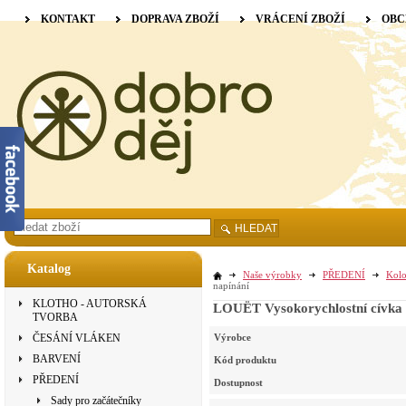
KONTAKT
DOPRAVA ZBOŽÍ
VRÁCENÍ ZBOŽÍ
OBC
HLEDAT
Katalog
Naše výrobky
PŘEDENÍ
Kolo
napínání
KLOTHO - AUTORSKÁ
LOUËT Vysokorychlostní cívka - 
TVORBA
ČESÁNÍ VLÁKEN
Výrobce
BARVENÍ
Kód produktu
PŘEDENÍ
Dostupnost
Sady pro začátečníky