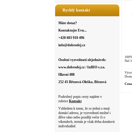
Rychlý kontakt
Máte dotaz?
Kontaktujte Evu...
+420 603 910 496
info@dobrodej.cz
100%
Osobní vyzvednutí objednávek:
Nel 1
www.dobrodej.cz / InBIO s.r.o.
Výro
Hlavní 488
Dostu
252 45 Březová-Oleško, Březová
Cena
Podrobný popis cesty najdete v
rubrice
Kontakt
Vzhledem k tomu, že se jedná o moji
domácí adresu, je vyzvednutí možné i
dříve ráno nebo později večer či o
víkendech, termín je však třeba domluvit
individuálně.