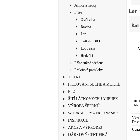
Jehlice a háčky
Len
Příze
Ovčí vlna
Řadit
Bavlna
Len
Cottolin BIO
Eco Jeans
V
Hedvábí
Příze ručně předené
Praktické pomůcky
TKANÍ
FILCOVÁNÍ SUCHÉ A MOKRÉ
FILC
ŠITÍ LÁTKOVÝCH PANENEK
100%
16/2 
VÝROBA ŠPERKŮ
WORKSHOPY - PŘEDNÁŠKY
Výro
INSPIRACE
Dostu
AKCE A VÝPRODEJ
Cena
DÁRKOVÝ CERTIFIKÁT