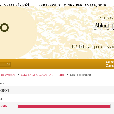
VRÁCENÍ ZBOŽÍ
OBCHODNÍ PODMÍNKY, REKLAMACE, GDPR
zákaz
HLEDAT
Zaregi
aše výrobky
PLETENÍ A HÁČKOVÁNÍ
Příze
Len
(5 produktů)
obci
VENNE
na
125
Kč