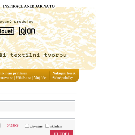
INSPIRACE ANEB JAK NA TO
ník není přihlášen
Nákupní košík
strovat se
|
Přihlásit se
|
Můj účet
žádné položky
2375
Kč
zlevněné
skladem
HLEDEJ