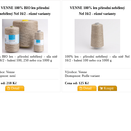
VENNE 100% BIO len přírodní
VENNE 100% len přírodní nebělený
nebělený Nel 16/2 - různé varianty
Nel 16/2 - různé varianty
 BIO len - přírodní nebělený - síla nitě
100% len - přírodní nebělený - síla nitě Nel
6/2 - balení 100, 250 nebo cca 1000 g
16/2 - balení 100 nebo cca 1000 g
bce:
Venne
Výrobce:
Venne
pnost:
není
Dostupnost:
Podle variant
 od:
218 Kč
Cena od:
125 Kč
Detail
Detail
Koupit