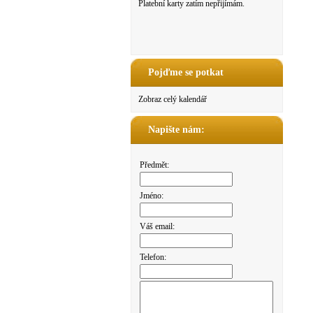
Platební karty zatím nepřijímám.
Pojďme se potkat
Zobraz celý kalendář
Napište nám:
Předmět:
Jméno:
Váš email:
Telefon: