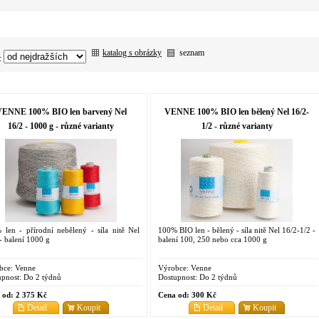
katalog s obrázky
seznam
:
ENNE 100% BIO len barvený Nel
VENNE 100% BIO len bělený Nel 16/2-
16/2 - 1000 g - různé varianty
1/2 - různé varianty
 len - přírodní nebělený - síla nitě Nel
100% BIO len - bělený - síla nitě Nel 16/2-1/2 -
- balení 1000 g
balení 100, 250 nebo cca 1000 g
bce:
Venne
Výrobce:
Venne
pnost:
Do 2 týdnů
Dostupnost:
Do 2 týdnů
 od:
2 375 Kč
Cena od:
300 Kč
Detail
Koupit
Detail
Koupit