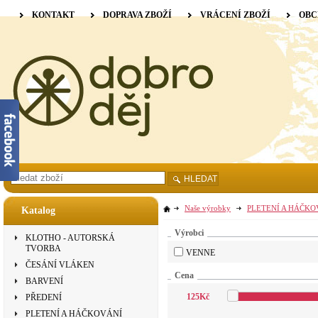
KONTAKT
DOPRAVA ZBOŽÍ
VRÁCENÍ ZBOŽÍ
OBC
HLEDAT
Naše výrobky
PLETENÍ A HÁČKO
Katalog
Výrobci
KLOTHO - AUTORSKÁ
TVORBA
VENNE
ČESÁNÍ VLÁKEN
Cena
BARVENÍ
125
Kč
PŘEDENÍ
PLETENÍ A HÁČKOVÁNÍ