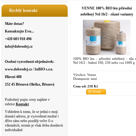
VENNE 100% BIO len přírodní
Rychlý kontakt
nebělený Nel 16/2 - různé varianty
Máte dotaz?
Kontaktujte Evu...
+420 603 910 496
info@dobrodej.cz
100% BIO len - přírodní nebělený - síla n
Osobní vyzvednutí objednávek:
Nel 16/2 - balení 100, 250 nebo cca 1000 g
www.dobrodej.cz / InBIO s.r.o.
Výrobce:
Venne
Hlavní 488
Dostupnost:
není
252 45 Březová-Oleško, Březová
Cena od:
218 Kč
Detail
Podrobný popis cesty najdete v
rubrice
Kontakt
Vzhledem k tomu, že se jedná o moji
domácí adresu, je vyzvednutí možné i
dříve ráno nebo později večer či o
víkendech, termín je však třeba domluvit
individuálně.