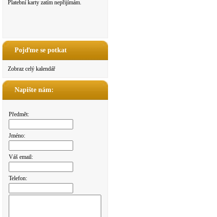
Platební karty zatím nepřijímám.
Pojďme se potkat
Zobraz celý kalendář
Napište nám:
Předmět:
Jméno:
Váš email:
Telefon: