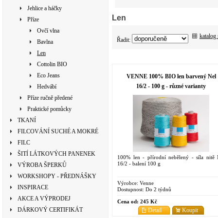
Jehlice a háčky
Len
Příze
Ovčí vlna
katalog
Řadit:
Bavlna
Len
Cottolin BIO
Eco Jeans
VENNE 100% BIO len barvený Nel
16/2 - 100 g - různé varianty
Hedvábí
Příze ručně předené
Praktické pomůcky
TKANÍ
FILCOVÁNÍ SUCHÉ A MOKRÉ
FILC
ŠITÍ LÁTKOVÝCH PANENEK
100% len - přírodní nebělený - síla nitě 
16/2 - balení 100 g
VÝROBA ŠPERKŮ
WORKSHOPY - PŘEDNÁŠKY
Výrobce:
Venne
INSPIRACE
Dostupnost:
Do 2 týdnů
AKCE A VÝPRODEJ
Cena od:
245 Kč
DÁRKOVÝ CERTIFIKÁT
Detail
Koupit