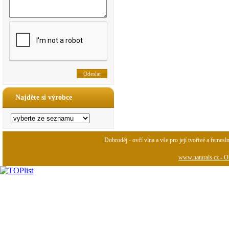
Najděte si výrobce
Dobroděj - ovčí vlna a vše pro její tvořivé a řemesl
www.naturals.cz - Ob