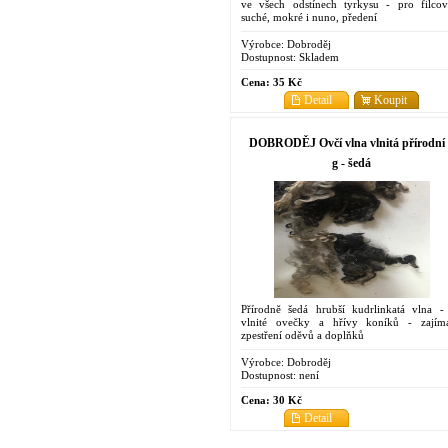
ve všech odstínech tyrkysu - pro filcov
suché, mokré i nuno, předení
Výrobce:
Dobroděj
Dostupnost:
Skladem
Cena:
35 Kč
Detail
Koupit
DOBRODĚJ Ovčí vlna vlnitá přírodní
g - šedá
Přírodně šedá hrubší kudrlinkatá vlna -
vlnité ovečky a hřívy koníků - zajím
zpestření oděvů a doplňků
Výrobce:
Dobroděj
Dostupnost:
není
Cena:
30 Kč
Detail