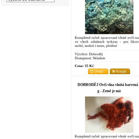
Kompletně ručně zpracované vlnité ovčí ro
ve všech odstínech tyrkysu - pro filcov
suché, mokré i nuno, předení
Výrobce:
Dobroděj
Dostupnost:
Skladem
Cena:
35 Kč
Detail
Koupit
DOBRODĚJ Ovčí vlna vlnitá barvená 
g - Země je má
Kompletně ručně zpracované vlnité ovčí ro