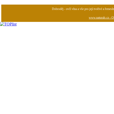
Dobroděj - ovčí vlna a vše pro její tvořivé a řemesl
www.naturals.cz - Ob