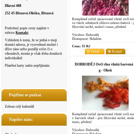
Hlavní 488
252 45 Březová-Oleško, Březová
Kompletně ručně zpracované vlnité ovčí ro
ve všech odstínech růžovo-zeleno-fialové - 
filcování suché, mokré i nuno, předení
Podrobný popis cesty najdete v
rubrice
Kontakt
Výrobce:
Dobroděj
Dostupnost:
Skladem
Vzhledem k tomu, že se jedná o moji
domácí adresu, je vyzvednutí možné i
Cena:
35 Kč
dříve ráno nebo později večer či o
Detail
Koupit
víkendech, termín je však třeba domluvit
individuálně.
DOBRODĚJ Ovčí vlna vlnitá barvená 
Platební karty zatím nepřijímám.
g - Oheň
Pojďme se potkat
Zobraz celý kalendář
Kompletně ručně zpracované vlnité ovčí ro
v barvách ohně - pro filcování suché, mokr
Napište nám:
nuno, předení
Výrobce:
Dobroděj
Dostupnost:
Skladem