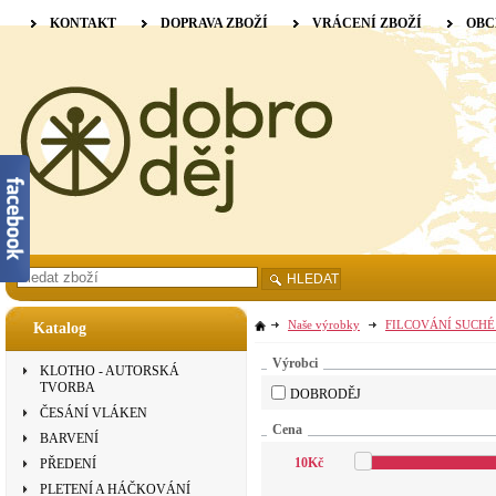
KONTAKT
DOPRAVA ZBOŽÍ
VRÁCENÍ ZBOŽÍ
OBC
HLEDAT
Naše výrobky
FILCOVÁNÍ SUCHÉ
Katalog
Výrobci
KLOTHO - AUTORSKÁ
TVORBA
DOBRODĚJ
ČESÁNÍ VLÁKEN
Cena
BARVENÍ
10
Kč
PŘEDENÍ
PLETENÍ A HÁČKOVÁNÍ