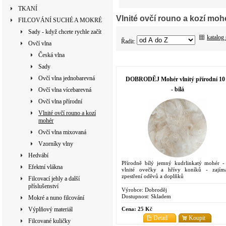
TKANÍ
Vlnité ovčí rouno a kozí moh
FILCOVÁNÍ SUCHÉ A MOKRÉ
Sady - když chcete rychle začít
katalog
Řadit:
Ovčí vlna
Česká vlna
Sady
Ovčí vlna jednobarevná
DOBRODĚJ Mohér vlnitý přírodní 10
- bílá
Ovčí vlna vícebarevná
Ovčí vlna přírodní
Vlnité ovčí rouno a kozí
mohér
Ovčí vlna mixovaná
Vzorníky vlny
Hedvábí
Přírodně bílý jemný kudrlinkatý mohér -
Efektní vlákna
vlnité ovečky a hřívy koníků - zajím
zpestření oděvů a doplňků
Filcovací jehly a další
příslušenství
Výrobce:
Dobroděj
Dostupnost:
Skladem
Mokré a nuno filcování
Cena:
25 Kč
Výplňový materiál
Detail
Koupit
Filcované kuličky