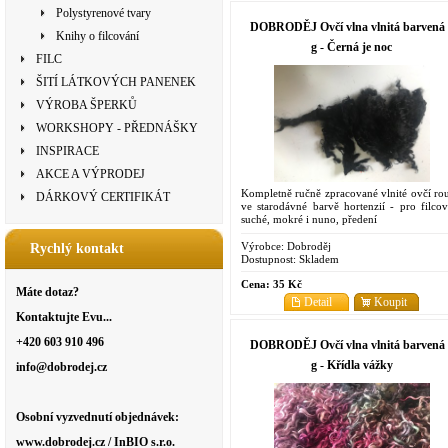
Polystyrenové tvary
DOBRODĚJ Ovčí vlna vlnitá barvená 
Knihy o filcování
g - Černá je noc
FILC
ŠITÍ LÁTKOVÝCH PANENEK
VÝROBA ŠPERKŮ
WORKSHOPY - PŘEDNÁŠKY
INSPIRACE
AKCE A VÝPRODEJ
Kompletně ručně zpracované vlnité ovčí ro
DÁRKOVÝ CERTIFIKÁT
ve starodávné barvě hortenzií - pro filcov
suché, mokré i nuno, předení
Výrobce:
Dobroděj
Rychlý kontakt
Dostupnost:
Skladem
Cena:
35 Kč
Máte dotaz?
Detail
Koupit
Kontaktujte Evu...
+420 603 910 496
DOBRODĚJ Ovčí vlna vlnitá barvená 
g - Křídla vážky
info@dobrodej.cz
Osobní vyzvednutí objednávek:
www.dobrodej.cz / InBIO s.r.o.