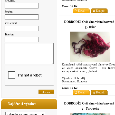
Předmět:
Cena:
35 Kč
Detail
Koupit
Jméno:
DOBRODĚJ Ovčí vlna vlnitá barvená 
Váš email:
g - Růže
Telefon:
Kompletně ručně zpracované vlnité ovčí ro
ve všech odstínech růžové - pro filcov
suché, mokré i nuno, předení
Výrobce:
Dobroděj
Dostupnost:
Skladem
Cena:
35 Kč
Detail
Koupit
DOBRODĚJ Ovčí vlna vlnitá barvená 
Najděte si výrobce
g - Turquoise