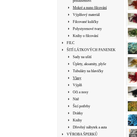
příslušenství
Mokré a nuno filcování
Výplňový materiál
Filcované kuličky
Polystyrenové tvary
Knihy o filcování
FILC
ŠITÍ LÁTKOVÝCH PANENEK
Sady na ušití
Úplety, aksamity, plyše
Tubuláry na hlavičky
Vlasy
Výplň
Oči a nosy
Nitě
Šicí potřeby
Drátky
Knihy
Dřevěný nábytek a auta
VÝROBA ŠPERKŮ