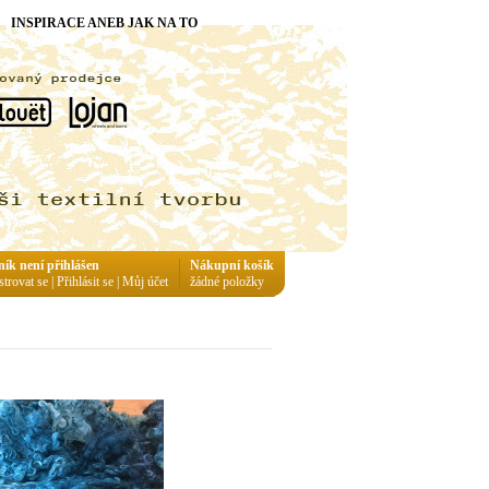
INSPIRACE ANEB JAK NA TO
ník není přihlášen
Nákupní košík
strovat se
|
Přihlásit se
|
Můj účet
žádné položky