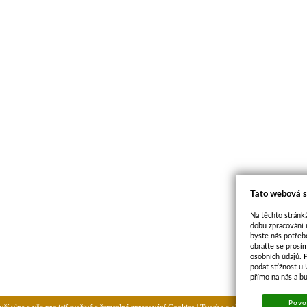
Tato webová s
Na těchto stránká
dobu zpracování 
byste nás potřeb
obraťte se prosí
osobních údajů. 
podat stížnost u
přímo na nás a b
Povol