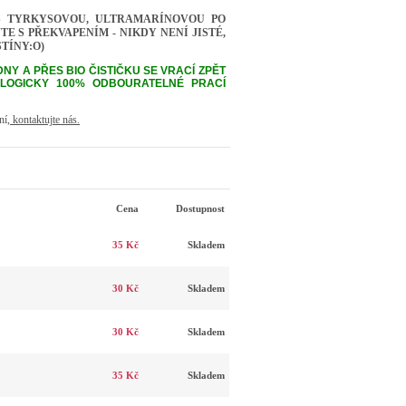
ES TYRKYSOVOU, ULTRAMARÍNOVOU PO
 S PŘEKVAPENÍM - NIKDY NENÍ JISTÉ,
TÍNY:O)
NY A PŘES BIO ČISTIČKU SE VRACÍ ZPĚT
OLOGICKY 100% ODBOURATELNÉ PRACÍ
ní,
kontaktujte nás.
Cena
Dostupnost
35 Kč
Skladem
30 Kč
Skladem
30 Kč
Skladem
35 Kč
Skladem