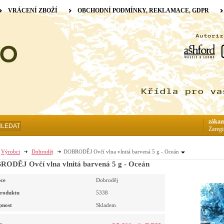
VRÁCENÍ ZBOŽÍ
OBCHODNÍ PODMÍNKY, REKLAMACE, GDPR
zákaz
HLEDAT
Zaregi
Výrobci
Dobroděj
DOBRODĚJ Ovčí vlna vlnitá barvená 5 g - Oceán
ODĚJ Ovčí vlna vlnitá barvená 5 g - Oceán
ce
Dobroděj
roduktu
5338
pnost
Skladem