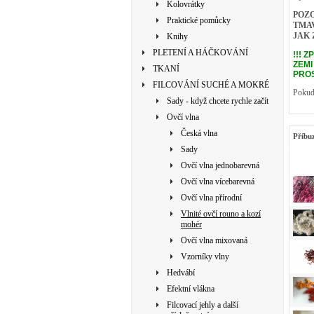
Kolovrátky
POZ
Praktické pomůcky
TMAV
JAK 
Knihy
PLETENÍ A HÁČKOVÁNÍ
!!! 
ZEM
TKANÍ
PROS
FILCOVÁNÍ SUCHÉ A MOKRÉ
Pokud 
Sady - když chcete rychle začít
Ovčí vlna
Česká vlna
Příbu
Sady
Ovčí vlna jednobarevná
Ovčí vlna vícebarevná
Ovčí vlna přírodní
Vlnité ovčí rouno a kozí
mohér
Ovčí vlna mixovaná
Vzorníky vlny
Hedvábí
Efektní vlákna
Filcovací jehly a další