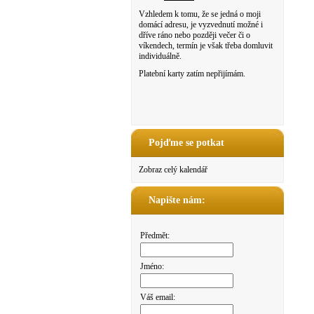
Vzhledem k tomu, že se jedná o moji
domácí adresu, je vyzvednutí možné i
dříve ráno nebo později večer či o
víkendech, termín je však třeba domluvit
individuálně.
Platební karty zatím nepřijímám.
Pojďme se potkat
Zobraz celý kalendář
Napište nám:
Předmět:
Jméno:
Váš email: