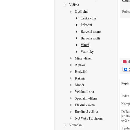
Cen
Vlákna
Ovčí vlna
Poče
Česká vlna
Přírodní
Barvená mono
Barvená multi
Vlnitá
Vzorníky
Mixy vláken
d
Alpaka
Hedvábí
Kašmír
Popis 
Mohér
Velbloudí srst
Jeden 
Speciální vlákna
Komple
Efektní vlákna
Rostlinná vlákna
Délka 
jehhlo
NO WASTE vlákna
ovčí v
Vřetánka
1 jedn