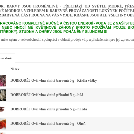
OR: BARVY JSOU PROMĚNLIVÉ - PŘECHÁZÍ OD SVĚTLE MODRÉ, PŘ
Ě MODROU. VZHLEDEM K BAREVNÉ PROVÁZANOSTI LOKÝNEK POČÍTEJTE
ZBARVENÁ ČÁST ROUNA NA VÁS VYJDE. KRÁSNÉ JSOU ALE VŠECHNY ODS
ZPRACOVÁNO KOMPLETNĚ RUČNĚ A ČISTOU ENERGIÍ - VODA JE Z NAŠÍ STUD
I NEBO HNOJÍ MÉ KVĚTINOVÉ ZÁHONY (PROTO POUŽÍVÁM POUZE BI
TŘEDKY), STUDNA A OHŘEV JSOU POHÁNĚNY SLUNCEM !!!
máte zájem o velkoobchodní spolupráci v oblasti prodeje vlny a příslušenství pro její zpracová
zné zboží
Název
DOBRODĚJ Ovčí vlna vlnitá barvená 5 g - Křídla vážky
DOBRODĚJ Ovčí vlna vlnitá přírodní 5 g - bílá
DOBRODĚJ Ovčí vlna vlnitá přírodní 5 g - hnědá
DOBRODĚJ Ovčí vlna vlnitá barvená 5 g - Oheň