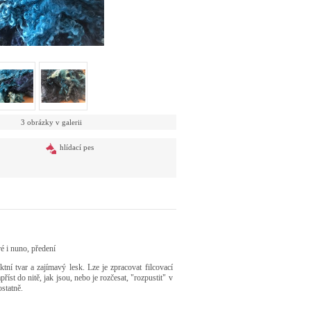
3 obrázky v galerii
hlídací pes
é i nuno, předení
tní tvar a zajímavý lesk. Lze je zpracovat filcovací
příst do nitě, jak jsou, nebo je rozčesat, "rozpustit" v
statně.