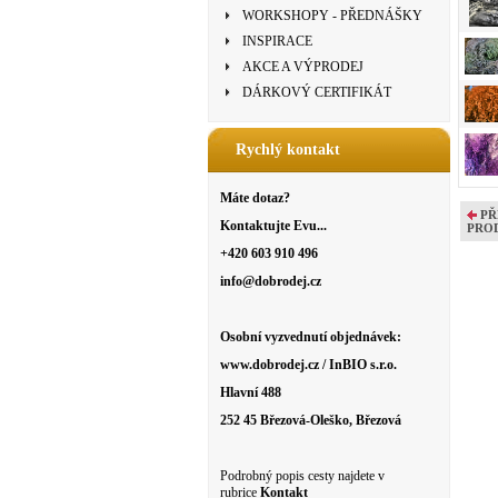
WORKSHOPY - PŘEDNÁŠKY
INSPIRACE
AKCE A VÝPRODEJ
DÁRKOVÝ CERTIFIKÁT
Rychlý kontakt
Máte dotaz?
PŘ
Kontaktujte Evu...
PRO
+420 603 910 496
info@dobrodej.cz
Osobní vyzvednutí objednávek:
www.dobrodej.cz / InBIO s.r.o.
Hlavní 488
252 45 Březová-Oleško, Březová
Podrobný popis cesty najdete v
rubrice
Kontakt