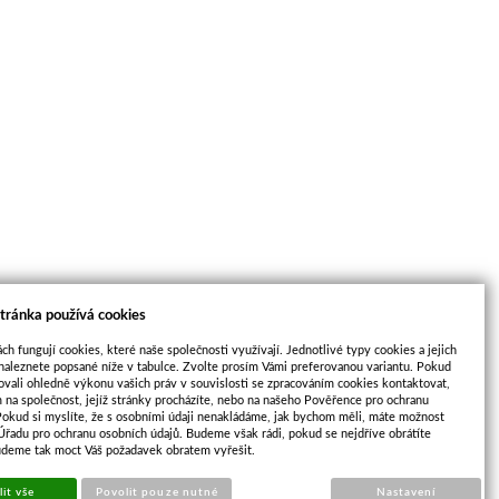
tránka používá cookies
ch fungují cookies, které naše společnosti využívají. Jednotlivé typy cookies a jejich
naleznete popsané níže v tabulce. Zvolte prosím Vámi preferovanou variantu. Pokud
ovali ohledně výkonu vašich práv v souvislosti se zpracováním cookies kontaktovat,
m na společnost, jejíž stránky procházíte, nebo na našeho Pověřence pro ochranu
Pokud si myslíte, že s osobními údaji nenakládáme, jak bychom měli, máte možnost
 Úřadu pro ochranu osobních údajů. Budeme však rádi, pokud se nejdříve obrátíte
udeme tak moct Váš požadavek obratem vyřešit.
it vše
Povolit pouze nutné
Nastavení