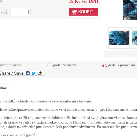
a
35 Kč vč. DPH
KOUPIT
t kusů
otaz prodavači
poslat známému
přidat k porovnání
zboží
z výsledků dobrodějného tvořivého experimentování s barvami.
tně ručně zpracované vlnité ovčí rouno ve všech odstínech oceánu
- pro filcování s
uché, mokr
lokýnek je cca 20 cm, jsou velmi dobře oddělitelné a drží si svoji výraznou vlnitost, kompak
u, ale krásně vypadají i v textuře mokrého či nuno filcování. Při předení efektních přízí je lze za
lně, a dodat tak výsledné přizi decentní lesk podobný hedvábnému. Po rozčesání lze příst i samo
otka v košíku = 5 gramů